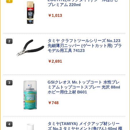
配送可能］
1
1
1
1
￥2,080
バルキリー 超時空要塞マクロス VF-1J
ン&グローグー CC05 ディン ジャリン&
ト ガバメント HG 18歳以上エアーHOP
プレミアム 220ml
バルキリー45th Anniv. 約225mm ABS&
グローグー ABS樹脂&PVC製 組み立て式
ハンドガン
￥440
ダイキャスト製 塗装済み可動フィギュア
プラスチックモデル
￥1,013
￥3,384
2026年8月予約 ガチャ【肩ズンFig. シュ
Reve D US-M001 ユニバーサルシャフト
ミニ四駆13-12mm2段アルミローラード
2
2
2
￥-
￥4,475
ガー・ラッシュ コンプリート 4種セット
用 メンテナンスセット
リリング プレート
カプセルトイ】ガチャガチャ ガチャ フ
GUN-S07■【空撃ち動作テスト等に】GU
2
ルコンプ
ARDER マガジンフォロワー ブロック G
￥308
￥2,500
タミヤ クラフトツールシリーズ No.123
東京マルイ(TOKYO MARUI) No.21 H&K
2
BBマガジン用◆各ガスブローバックハン
2
先細薄刃ニッパー (ゲートカット用) プラ
TAMASHII NATIONS S.H.フィギュアー
BANDAI SPIRITS(バンダイ スピリッツ)
USP HG 18歳以上エアーHOPハンドガン
ドガンマガジン対応［全国一律300円配
￥1,600
2
2
モデル用工具 74123
ツ 呪術廻戦 伏黒甚爾 約155mm PVC&A
30MM xEXM-000 ゼノヴァルト 1/144ス
送可能］
BS製 塗装済み可動フィギュア
ケール 色分け済みプラモデル
￥3,409
￥2,691
￥580
RIDE 35401 1/10 M-シャシー用60サイズ
ザ☆チューンドカー 1/24 LN107 ハイラ
3
3
￥13,980
￥2,813
φ47ホイール 2個入り 10スポークホイー
ックス ピックアップ ダブルキャブ リフ
タカラトミー T-SPARKフィギュア TS-3
3
ル ホワイト
トアップ '94 (トヨタ) 【No.5】 (プラモ
5 スカイワープ
デル)
東京マルイ (TOKYO MARUI) ガスブロー
3
GSIクレオス Mr.トップコート 水性プレ
バックマシンガン No.14 20式 5.56mm
￥495
3
フランス軍放出品 ブーニーハット CCE
￥5,980
3
ミアムトップコートスプレー 光沢 88ml
TAMASHII NATIONS S.H.フィギュアー
BANDAI SPIRITS(バンダイ スピリッツ)
小銃 18歳以上 ガスブローバック
デザート迷彩 [ 良い / 58 ] ブッシュハッ
￥2,781
3
3
ホビー用仕上材 B601
ツ TV アニメ「呪術廻戦」 脹相 約150m
RG 機動戦士ガンダム 逆襲のシャア νガ
ト サファリハット ジャングルハット レ
m PVC&ABS製 塗装済み可動フィギュア
ンダム 1/144スケール 色分け済みプラモ
ンジャーハット つば広帽 バケットハッ
￥190,000
デル
￥748
ト トロピカルハット つば広ハット 仏軍
Reve D US-B445S ユニバーサルシャフ
4
フランス軍サープラス フランス軍実物
￥-
ねんどろいどもあ 『PERSONA 30th AN
ト用 鉄製ボーン（44.5mm、1本入）
【2026年8月予約】 HS（ヒロインスタ
4
4
フランス軍払い下げ品 NATO放出品
￥5,394
NIVERSARY』 ペルソナ30周年コラボヴ
イル)シリーズ メカ娘 バスターメイデ
ィネット (塗装済み完成品フィギュア)
ン プラモデル〔エムアイモルデ〕（26
東京マルイ No.10 ハイキャパ5.1 10歳以
￥715
4
￥1,380
タミヤ(TAMIYA) メイクアップ材シリー
0514予約開始）
上 電動ブローバック フルオート
4
ズ No.3 タミヤセメント(角びん) 40ml 模
TAMASHII NATIONS S.H.フィギュアー
￥7,506
4