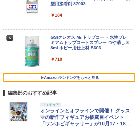
型用接着剤 87003
ツ ONE PIECE シャンクス -マリンフォ
Sachiプラモ VERTヤスリ Type-S 【プ
￥3,300
￥3,815
4
ード頂上決戦- 約165mm PVC&ABS&布
ロモデラー共同開発】 超極細 ガラスヤ
製 塗装済み可動フィギュア
スリ ５点セット ガンプラ プラモデル ゲ
￥184
【 MP 製】 BERETTA M9 ベレッタ M92
RIDE 34404 1/10 Mシャシー用 60 Gタイ
4
5
ート処理 模型 フィギュア［知的財産権
用 20mmレイルマウント アンダーレール
ヤ 軽量LTインナー付属 4個入り
sanrio house sanrio house オリジナル
5
登録済］ verty-s
樹脂製 BK ブラック / MP06002-BK | 東
￥9,900
ぬいぐるみ Sサイズ サンリオ ハウス イ
ポケットモンスター プラコロ 【2点セッ
東京マルイ No.22 M92Fミリタリーモデ
5
5
京マルイ エアガン オプション カスタム
ンテリア・生活雑貨 おもちゃ・ゲーム・
￥1,925
ト】
ル HG 18歳以上エアーHOPハンドガン
パーツ カスタマイズ 内部 部品 交換
￥2,320
フィギュア
GSIクレオス Mr.トップコート 水性プレ
手動
5
ミアムトップコートスプレー つや消し 8
￥1,650
￥1,480
8ml ホビー用仕上材 B603
TAMASHII NATIONS S.H.フィギュアー
￥3,850
￥3,584
5
ツ 攻殻機動隊 THE GHOST IN THE SHE
LL 草薙素子 約140mm PVC&ABS製 塗
BANDAI SPIRITS(バンダイ スピリッツ)
￥710
5
装済み可動フィギュア
HGUC 200 機動戦士Zガンダム 百式 1/14
4スケール 色分け済みプラモデル
COWCOW TECHNOLOGY アルミCNC
5
モジューラートリガーシュー B◆GOLD
￥9,544
Amazonランキングをもっと見る
東京マルイ ガスブロ ハイキャパ5.1/4.3
￥1,674
対応 選べる形状 ドレスアップ
編集部のおすすめ記事
￥1,530
フィギュア
オンラインとオフラインで開催！ グッス
マの新作フィギュアお披露目イベント
「ワンホビギャラリー」が10月17・18日
に開催