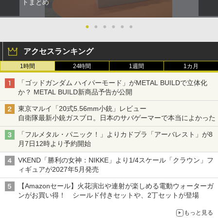
トまとめ
●
●
●
●
●
●
アクセスランキング
1時間
24時間
1週間
1カ月
「ゴッドガンダム ハイパーモード」がMETAL BUILDで立体化
か？ METAL BUILD新商品予告が公開
東京マルイ「20式5.56mm小銃」レビュー
自衛隊最新小銃ガスブロ。日本のサバゲーマーで本当によかった
「フルメタル・パニック！」よりカドプラ「アーバレスト」が8
月7日12時より予約開始
VKEND「勝利の女神：NIKKE」より1/4スケール「クラウン」フ
ィギュアが2027年5月発売
【Amazonセール】火花演出や連射が楽しめる電動ウォーターガ
ンがお買い得！ シールド付きセットや、2丁セットが登場
もっと見る