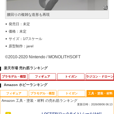
腰回りの複雑な造形も再現
発売日：未定
価格：未定
サイズ：1/7スケール
原型制作：jarel
©2010-2020 Nintendo / MONOLITHSOFT
楽天市場 売れ筋ランキング
プラモデル・模型
フィギュア
トイガン
ラジコン・ドローン
Amazon ホビーランキング
フィギュア
プラモデル・模型
トイガン
工具・塗装・材料
GuCra みかん 果物模型 本物そっくりの
BANDAI SPIRITS S.H.Figuarts モンキ
GLOCK-07 GLK-07 【強化/リペア
タミヤ OP.1642 4mmフランジロックナ
1
1
1
1
Amazon 工具・塗装・材料 の売れ筋ランキング
模型 加重タイプ 8個パック 食品サンプル
ー・D・ルフィ -鬼ヶ島討入-
に！】GUARDER ガーダー 強化ピスト
ット （ブラック） 8個
更新日時：2026/08/06 06:13
(大)
ンカップ(GLOCK-07)★東京マルイGLO
CKグロック G17/26用［全国一律300円
￥2,675
￥330
TAMASHII NATIONS オリジン・オブ・
Blokees スター ウォーズ マンダロリア
東京マルイ(TOKYO MARUI) No.25 コル
LOCTITE(ロックタイト) シールはがし