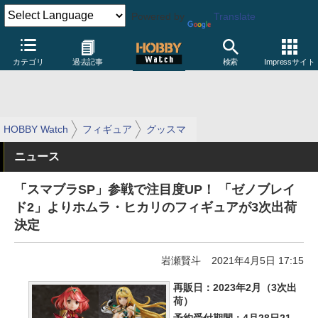
Powered by
Translate
カテゴリ
過去記事
検索
Impressサイト
HOBBY Watch
フィギュア
グッスマ
ニュース
「スマブラSP」参戦で注目度UP！ 「ゼノブレイ
ド2」よりホムラ・ヒカリのフィギュアが3次出荷
決定
岩瀬賢斗
2021年4月5日 17:15
再販日：2023年2月（3次出
荷）