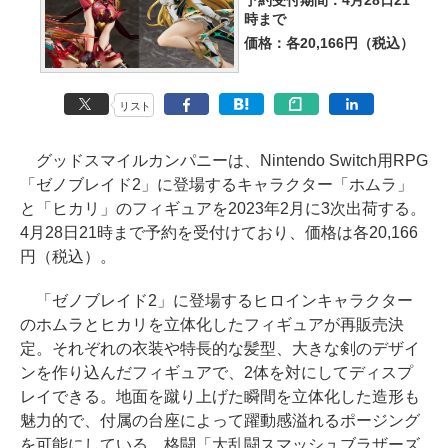
予約受付期間：4月28日21
時まで
価格：各20,166円（税込）
リスト
グッドスマイルカンパニーは、Nintendo Switch用RPG
「ゼノブレイド2」に登場するキャラクター「ホムラ」
と「ヒカリ」のフィギュアを2023年2月に3次出荷する。
4月28日21時まで予約を受付けており、価格は各20,166
円（税込）。
「ゼノブレイド2」に登場するヒロインキャラクター
のホムラとヒカリを立体化したフィギュアが再販売決
定。それぞれの衣装や特長的な髪型、大きな剣のデザイ
ンを作り込んだフィギュアで、2体を対にしてディスプ
レイできる。地面を蹴り上げた瞬間を立体化した造形も
魅力的で、付属の台座によって躍動感溢れるポージング
を可能にしている。格闘「大乱闘スマッシュブラザーズ