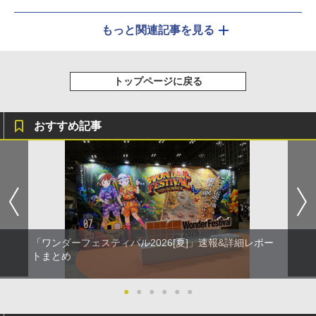
もっと関連記事を見る
トップページに戻る
おすすめ記事
「ワンダーフェスティバル2026[夏]」速報&詳細レポー
トまとめ
●
●
●
●
●
●