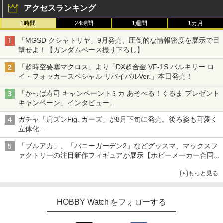
アクセスランキング
1時間
24時間
1週間
1カ月
「MGSD クシャトリヤ」9月発売、圧倒的な情報密度を展示で目
撃せよ！【ガンダムベース撮り下ろし】
「超時空要塞マクロス」より「DX超合金 VF-1S バルキリー ロ
イ・フォッカースペシャル リバイバルVer.」本日発売！
「かっぱ寿司 キャンペーントミカ あそべる！くるま プレゼント
キャンペーン」インタビュー
子どもが楽しめるかっぱ寿司ならではの体験とコラボの楽しさを
ガチャ「肩ズンFig. カーズ」が8月下旬に発売。後ろ姿も可愛く
追求
立体化
ライトニング・マックィーンやメーターなど4種がラインナップ
「ブルアカ」、「バニーガーデン2」などグッスマ、マックスフ
ァクトリーの注目新作フィギュアが展示【ホビーメーカー合同展
示会】
もっと見る
HOBBY Watch をフォローする