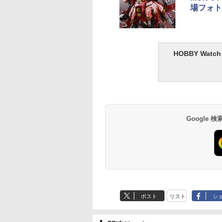
場フォト
ヤ(TAMIYA) クラ
武藤商事(Muto Syouji)
LOCTITE(ロックタイ
GSIクレオス Mr.ト
ツールシリーズ
プラリペア クリアー
ト) シールはがし プレ
コート 水性プレミア
HOBBY Wa
.78 モデルクリーニ
PL16C 【HTRC 3】
ミアム 220ml
トップコートスプレ
ブラシ 静電気防止
光沢 88ml ホビー用
300
￥1,118
￥962
￥748
プ プラモデル用工
上材 B601
4078
Google
ポスト
リスト
シ