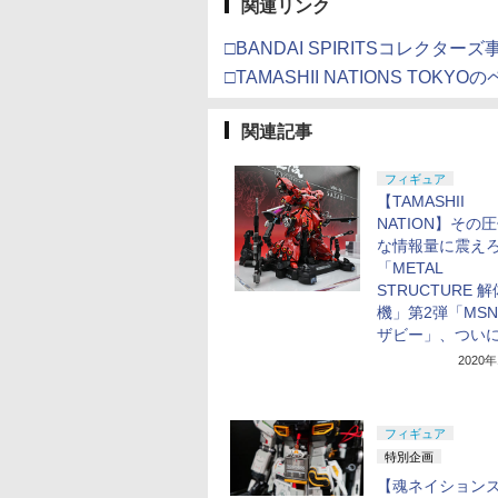
関連リンク
□BANDAI SPIRITSコレクタ
□TAMASHII NATIONS TOKYO
関連記事
フィギュア
【TAMASHII
NATION】その
な情報量に震え
「METAL
STRUCTURE 
機」第2弾「MSN-
ザビー」、つい
2020
フィギュア
特別企画
【魂ネイション