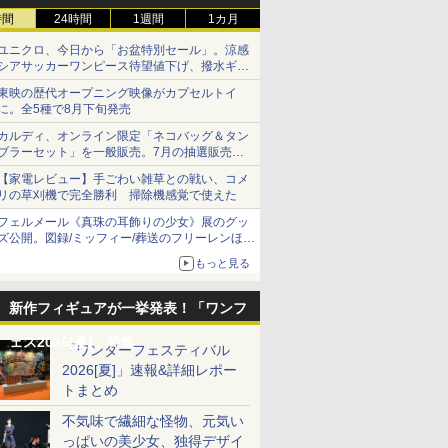
時間
24時間
1週間
1カ月
ユニクロ、今日から「お盆特別セール」。涼感
シアサッカーワンピース待望値下げ、撥水ギア
ショーツは1990円に
東映の歴代オープニング映像がカプセルトイ
に。全5種で8月下旬発売
カルディ、オンライン限定「ネコバッグ＆タン
ブラーセット」を一般販売。7月の抽選販売の
当選無効分
【家電レビュー】手ごわい雑草との戦い、コメ
リの草刈機で完全勝利 掃除機感覚で使えた
フェルメール《真珠の耳飾りの少女》展のグッ
ズ公開。図録/ミッフィー/葬送のフリーレンほ
か、注目ブランドコラボが実現
もっと見る
新作フィギュアが一挙発表！「ワンフ
ェス2026[夏]」特集
「ワンダーフェスティバル
2026[夏]」速報&詳細レポー
トまとめ
不気味で繊細な怪物、元気い
っぱいの美少女、独得デザイ