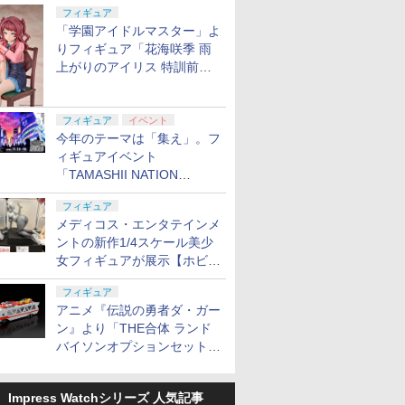
定
フィギュア
「学園アイドルマスター」よ
りフィギュア「花海咲季 雨
上がりのアイリス 特訓前
保護キャッ
シリコンモールド クロ
タミヤ(TAMIYA) クラ
タミヤ(TAMIYA) クラ
武藤商事(Mut
Ver.」が2027年4月に発売
ムハート 4種
フトツールシリーズ
フトツールシリーズ
プラリペア
6.7×3.6cm 柄型枠 爪飾
No.93 モデラーズニッ
No.78 モデルクリーニ
PL16C 【
り作成 多寸法設計 立体
パーα (グレイ) プラモ
ングブラシ 静電気防止
フィギュア
イベント
￥499
￥991
￥1,300
￥1,118
彫刻 耐久 繰返し ハン
デル用工具 74093
タイプ プラモデル用工
今年のテーマは「集え」。フ
ドメイドネイル (Bタイ
具 74078
ィギュアイベント
プ)
「TAMASHII NATION
2026」が11月13日より開催
フィギュア
決定
メディコス・エンタテインメ
ントの新作1/4スケール美少
女フィギュアが展示【ホビー
メーカー合同展示会】
フィギュア
アニメ『伝説の勇者ダ・ガー
ン』より「THE合体 ランド
バイソンオプションセット」
が2027年5月に発売
Impress Watchシリーズ 人気記事