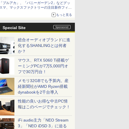
「ブルアカ」、「バニーガーデン2」などグッ
種がラインナップ
スマ、マックスファクトリーの注目新作フィギ
ュアが展示【ホビーメーカー合同展示会】
もっと見る
Special Site
総合オーディオブランドに進
化するSHANLINGとは何者
か？
マウス、RTX 5060 Ti搭載ゲ
ーミングPCが7万5,000円オ
フで30万円台！
メモリ32GBでも予算内。産
経新聞社がAMD Ryzen搭載
dynabookを2千台導入
性能の良いお得な中古PC情
報はこのページでチェック！
iFi audio主力「NEO Stream
3」「NEO iDSD 3」に迫る