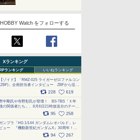
HOBBY Watch をフォローする
Xランキング
RPランキング
いいねランキング
【ゾイド】「RMZ-025 ライガーゼロファルコン
(ZBF)」企画担当者インタビュー ZBFから従来
デザインまで再現可能なボリューム満点のキッ
228
619
ト pic.x.com/6zOqQAQKkX
野中剛氏や寺野彰氏が登壇！ BS-TBS「Ｘ年
後の関係者たち」、8月6日21時放送分のテーマ
は「超合金」！ pic.x.com/uWyt1uyuFm
95
258
ガンプラ「HG 1/144 ガンダムレオパルド」レ
ビュー 『機動新世紀ガンダムX』30周年！イ
ンナーアームガトリングの変形機構まで再現し
94
267
最新フォーマットでキット化！