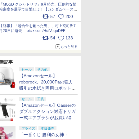
pic.x.com/nszPIDTpbg
「MGSD クシャトリヤ」9月発売、圧倒的な情
報密度を展示で目撃せよ！【ガンダムベース撮
り下ろし】 pic.x.com/3rPjsfk7qZ
57
200
【訃報】「超合金を創った男」、村上克司氏7
月20日に逝去 pic.x.com/HuiVoquDFE
54
133
もっと見る
新記事
セール
その他
【Amazonセール】
roborock、20,000Paの強力
吸引の水拭き両用ロボット掃
除機「Qrevo Curv 2 Flow」
セール
工具
がお買い得！
【Amazonセール】Oasserの
ダブルアクション対応トリガ
ー式エアブラシがお買い得価
格で登場！
プライズ
本日発売
「一番くじ 勝利の女神：