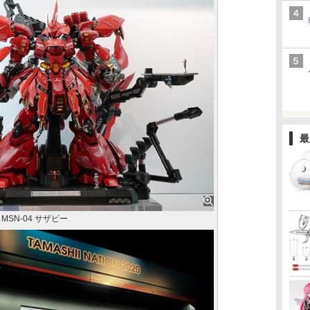
最
 MSN-04 サザビー