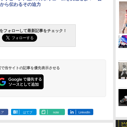
から伝わるその迫力
ップ
タミヤ クラフトツール
タミヤ(TAMIYA) メイ
GSIクレオス Mr.トップ
マジ・スク+
ム
シリーズ No.123 先細
クアップ材シリーズ
コート 水性プレミアム
プセット
tchをフォローして最新記事をチェック！
ー
薄刃ニッパー (ゲート
No.3 タミヤセメント
トップコートスプレー
￥2,600
仕
カット用) プラモデル
(角びん) 40ml 模型用
つや消し 88ml ホビー
￥2,781
￥184
￥710
用工具 74123
接着剤 87003
用仕上材 B603
 検索で当サイトの記事を優先表示させる
ェア
はてブ
note
LinkedIn