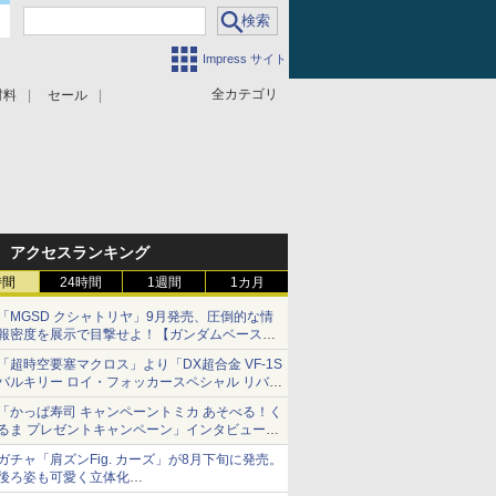
Impress サイト
全カテゴリ
材料
セール
アクセスランキング
時間
24時間
1週間
1カ月
「MGSD クシャトリヤ」9月発売、圧倒的な情
報密度を展示で目撃せよ！【ガンダムベース撮
り下ろし】
「超時空要塞マクロス」より「DX超合金 VF-1S
バルキリー ロイ・フォッカースペシャル リバイ
バルVer.」本日発売！
「かっぱ寿司 キャンペーントミカ あそべる！く
るま プレゼントキャンペーン」インタビュー
子どもが楽しめるかっぱ寿司ならではの体験と
ガチャ「肩ズンFig. カーズ」が8月下旬に発売。
コラボの楽しさを追求
後ろ姿も可愛く立体化
ライトニング・マックィーンやメーターなど4