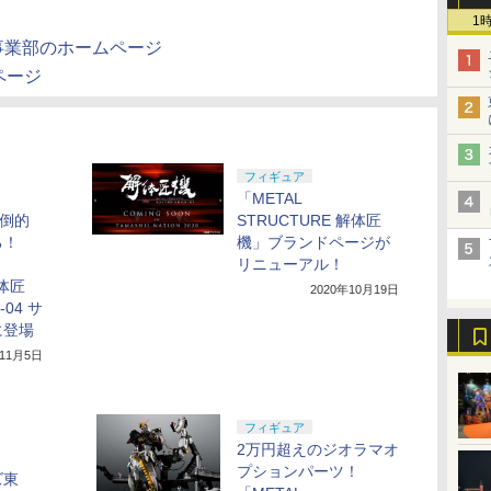
1
ーズ事業部のホームページ
のページ
フィギュア
「METAL
圧倒的
STRUCTURE 解体匠
ろ！
機」ブランドページが
リニューアル！
解体匠
2020年10月19日
04 サ
に登場
年11月5日
フィギュア
2万円超えのジオラマオ
プションパーツ！
ズ東