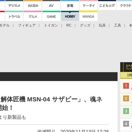
モデル
フィギュア
トイガン
RC
グッズ
玩具
工具
1
RE 解体匠機 MSN-04 サザビー」、魂ネ
開始！
より新製品も
岩瀬賢斗
2020年11月13日 17:28