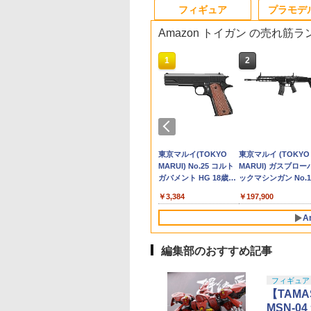
10
10
10
10
1
1
1
1
2
2
2
2
フィギュア
プラモデ
Amazon トイガン の売れ筋
10
10
10
1
1
1
2
2
2
店独自で＋P10倍
.Figuarts 『呪術廻
yLax ドロップベル
ERC ラジコン ラジ
8月再販分 HG 機動戦
【送料無料】タカラト
【中古】[MIL] MGC ガ
【CARS/カーズ】 ライ
【8月中旬 発売予定】
ねんどろいど 鏡音レン
PEW Tactical AXLスタ
タミヤ VGスラストベ
【中古】【未組立】
ねんどろいど 鏡音リ
《今月のフェア》
イーグル模型 SPボ
エントリー】【中
 夏油傑ー呪術高専
プ Battle Style
カー 子供 オフロ
士Gundam
ミー トイ・ストーリー
スアサルトライフル コ
トニング マックイーン
HGUC 1/144 キュベレ
2.0 「サイリウム＋持
イル バッテリーエニウ
アリンググリス TRFシ
1/24 ニッサン スカ
2.0 「サイリウム＋
M4/M16用 500連 ロ
エンドリムーバー[GU
PTM] (再販)
Cホルスター専用ア
カー 人気 1/16スケ
GQuuuuuuX 赤いガン
リアルサイズトーキン
ルト M16A1 (18歳以上
RCカー 1:24
イ BANDAI
ち手（右手）」付き
ェアー
リーズ【42130】 ラジ
イン GTS-X R31
ち手（右手）」付き
グマガジン BK
#3478U2-GU
S SIS-D00 ネヴァ
チメント [ ブラッ
 RCカー リモコン
ダム 1/144スケール 色
グフィギュア バズ・ラ
専用)(20150223)
Lightning McQueen
SPIRITS（バンダイ ス
コンパーツ
[20428]＜プラモデ
888
739
700
880
￥3,850
￥8,760
￥3,800
￥7,980
￥2,200
￥6,900
￥2,290
￥880
￥2,240
￥6,900
￥1,237
￥1,298
[カラーA] 30
] ベルト用プラット
 360°回転可能 技
分け済みプラモデル
イトイヤー
Remote Control
ピリッツ） 機動戦士Ζ
（代引き不可）6513
ASHII NATIONS
DAI SPIRITS(バン
マルイ No.2 ワル
TAMASHII NATIONS
BANDAI SPIRITS(バン
東京マルイ No.22
TAMASHII NATIONS
BANDAI SPIRITS(バン
東京マルイ(TOKYO
タカラトミー(TAKA
BANDAI SPIRITS(
東京マルイ (TOKYO
UTES SISTERS(サ
ーム プラットホー
ーク取得済 車 コ
4904810080787
Vehicle-Cars ラジコン/
ガンダム ガンプラ プラ
H.フィギュアーツ 呪
 スピリッツ)
P38 10歳以上エア
S.H.フィギュアーツ TV
ダイ スピリッツ)
M92Fミリタリーモデ
S.H.フィギュアーツ
ダイ スピリッツ) 30MS
MARUI) No.25 コルト
TOMY) T-SPARK 
ダイ スピリッツ) 機
MARUI) ガスブロー
ィミニッツシスタ
MOLLE モール モー
ローラー 贈り物
リモコン/プレゼント/
モデル（ラッピング不
戦 懐玉・玉折 五
C 1/144 ザクII (ガ
OPハンドガン 手動
アニメ「呪術廻戦」 脹
HGUC 1/144 HGUC
ル HG 18歳以上エアー
（真骨彫製法） 仮面ラ
SIS-J00 メルンジャ[カ
ガバメント HG 18歳以
ンスフォーマー ニュ
警察パトレイバー EZ
ックマシンガン No.1
) プラモデル
 PALS パルス ベル
祝い ラジコンカー
お誕生日/男の子/お祝
可）
-呪術高専- 約
専用機) (機動戦士
相 約150mm
MS-05BザクI (機動戦
HOPハンドガン 手動
イダーBLACK RX 約
ラーA] 色分け済みプラ
上エアーHOPハンドガ
レジェンズ NL-07 
RG 1/48 AV-98Plus 
20式 5.56mm小銃 1
64018) バンダイス
ラットホーム ベル
すめ 子供 プレゼ
い/クリスマス
373
982
710
￥12,000
￥2,300
￥3,584
￥12,121
￥4,200
￥3,384
￥4,440
￥6,600
￥197,900
0mm PVC&ABS製
ダム)
PVC&ABS製 塗装済み
士ガンダム)
150mm PVC&ABS&布
モデル
ン
ンドウェーブ 可動フ
ングラム・プラス) 
以上 ガスブローバッ
ツ(20251001)
 MOLLE用 PALS
済み可動フィギュ
可動フィギュア
製 塗装済み可動フィギ
ギュア
分け済みプラモデル
パルス用 付属品 オ
A
ュア
ョン 付帯品 パー
部品
編集部のおすすめ記事
10
1
2
フィギュア
【TAMA
MSN-