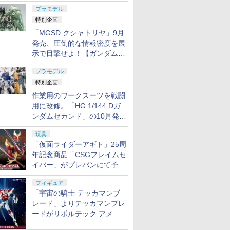
日発売！
7
7
7
7
8
8
8
8
9
9
9
9
10
10
10
10
プラモデル
特別企画
「MGSD クシャトリヤ」9月
発売、圧倒的な情報密度を展
7
7
7
8
8
8
9
9
9
10
10
10
示で目撃せよ！【ガンダムベ
ース撮り下ろし】
4 ダブルゼ
ズ 1/8
 東京マルイ
C生き物
MONO 1/32 オートモ
【POP MART 公式スト
【メタル製】1／3 ミニ
Li-Feバッテリー
プラモデル
タミヤ 1/24 スポーツカ
【送料無料!】 トイ・
COWCOW
DEERC ラジコンカー
【当店独自で＋P10倍
S.H.Figuarts 『呪術廻
LayLax ドロップベル
DEERC ラジコン ラジ
8月再販分 
【送料無料
【中古】[MI
【CARS/
ANDAI
ツ』 アー
ラコンパク
氷フリージ
ービルキット トヨタ ス
ア】「鬼滅の刃」立志
チュア python357 キ
EA2200/6.6V1C 送信機
ーシリーズ No.378
ストーリー リアルサイ
Technology T1 ファイ
子供 オフロード ラジコ
★要エントリー】【中
戦』 夏油傑ー呪術高専
トループ Battle Style
コンカー 子供 オフロ
士Gunda
ミー トイ
スアサルト
トニング 
特別企画
バンダイ ス
タイム
ーサイトマ
ラジコン
プリンタートレノ
編シリーズ ブロックフ
ーホルダー メタル製 パ
用平型(4PK) [EG-
NISSAN レパード2ドア
ズトーキングフィギュ
バーオプティックフロ
ン 車 おもちゃ 赤 レッ
古】[PTM] (再販)
ー
CQCホルスター専用ア
ードカー 人気 1/16スケ
GQuuuu
リアルサイ
ルト M16A
RCカー 1:
作業用のワークスーツを戦闘
ンダム プ
済み完成品
 エアガン
AE86 ハイテックツー
イギュア きめつ ブラ
イソン リボルバー 西部
3377U](JAN：
ハードトップ280X・
ア ウッディ (作中の世
ントサイト (東京マル
ド 1/22リモコンカー 充
30MS SIS-D00 ネヴァ
タッチメント [ ブラッ
ール RCカー リモコン
ダム 1/14
グフィギュ
専用)(2015
Lightnin
￥2,730
￥2,750
￥3,280
￥4,496
￥2,816
￥8,695
￥3,600
￥4,580
￥2,888
￥8,739
￥3,700
￥5,880
￥3,850
￥8,760
￥3,800
￥7,980
用に改修。「HG 1/144 Dガ
プラ 機動
スタムパー
トン(白＆黒)【MN01】
インドボックス フィギ
劇 キーホルダーアクセ
4534182716924)
SF-L【特別販売製品】
界観パッケージ版)
イ Hi-CAPAシリーズ対
電式 バッテリー2個付
リア[カラーA] 30
ク ] ベルト用プラット
カー 360°回転可能 技
分け済みプ
イトイヤー
Remote Co
T 公式スト
ガンダム
 AK47
TAMASHII NATIONS
BANDAI SPIRITS(バン
東京マルイ コルトパイ
TAMASHII NATIONS
BANDAI SPIRITS(バン
東京マルイ (TOKYO
TAMASHII NATIONS
BANDAI SPIRITS(バン
東京マルイ No.2 ワル
TAMASHII
BANDAI S
東京マルイ 
Z
サバイバル
プラモデル
ュア おもちゃ ガチャガ
サリー キーリング キー
ンダムセカンド」の10月発送
【24378】 プラモデル
応)
き 操作時間60分
MINUTES SISTERS(サ
フォーム プラットホー
適マーク取得済 車 コ
490481008
Vehicle-
NSTERS
専用ユニオ
アーコッキ
オリジン・オブ・バル
ダイ スピリッツ) 30MS
ソン 357マグナム 4イ
S.H.フィギュアーツ 呪
ダイ スピリッツ)
MARUI) BBエアリボル
S.H.フィギュアーツ 呪
ダイ スピリッツ)
サーP38 10歳以上エア
S.H.フィ
ダイ スピ
M92Fミ
ト サイト
チャ プラモデル ギフト
チェーン 小物 雑貨 銃
2.4GHz 時速20KM/H
ーティミニッツシスタ
ム MOLLE モール モー
ントローラー 贈り物
リモコン/
分が予約受付中【ガンダムベ
ergy シリ
スタム
 ブラック
キリー 超時空要塞マク
Fate/Grand Order ア
ンチ ブラックモデル
術廻戦 伏黒甚爾 約
HGUC 機動戦士ガンダ
バー No.7 M29 .44マグ
術廻戦 懐玉・玉折 五
HGUC 1/144 ザクII (ガ
ーHOPハンドガン 手動
アニメ「呪
HGUC 1/1
ル HG 1
推し活 ポプマ
ミニチュア メタル ミニ
防振 車おもちゃ プレゼ
ーズ) プラモデル
リー PALS パルス ベル
進学祝い ラジコンカー
お誕生日/
玩具
ース撮り下ろし】
るみペンダ
ル 色分け
ロス VF-1J バルキリー
ルトリア・キャスター
10歳以上エアーHOPリ
155mm PVC&ABS製
ム ザクI(黒い三連星仕
ナム 6.5インチ ブラッ
条悟-呪術高専- 約
ルマ専用機) (機動戦士
相 約150
MS-05Bザ
HOPハン
ガン ギミック モデルガ
ント 誕生日 贈り物 送
(5064018) バンダイス
トプラットホーム ベル
おすすめ 子供 プレゼ
い/クリス
「仮面ライダーアギト」25周
￥21,950
￥7,800
￥4,486
￥11,450
￥2,180
￥5,391
￥8,373
￥2,982
￥2,710
￥12,000
￥2,300
￥3,584
ス】 エナ
ル
45th Anniv. 約225mm
色分け済みプラモデル
ボルバー エアコッキン
塗装済み可動フィギュ
様) 1/144スケール 色分
クモデル 10歳以上 エ
160mm PVC&ABS製
ガンダム)
PVC&AB
士ガンダム
ン ガン 銃 拳銃 エアガ
料無料 9604E
ピリッツ(20251001)
ト用 MOLLE用 PALS
ント
年記念商品「CSGフレイムセ
bubu ラ
ABS&ダイキャスト製
グ
ア
け済みプラモデル
アリボルバー
塗装済み可動フィギュ
可動フィギ
ン ミリタリー サバゲー
用 パルス用 付属品 オ
イバー」がプレバンにて予約
ポップマー
塗装済み可動フィギュ
ア
プション 付帯品 パー
開始
ドボックス
ア
ツ 部品
フィギュア
もちゃ ガ
「宇宙の騎士 テッカマンブ
プラモデル
7
8
9
10
 ポプマ
レード」よりテッカマンブレ
ードがリボルテック アメイ
ジング・ヤマグチで商品化決