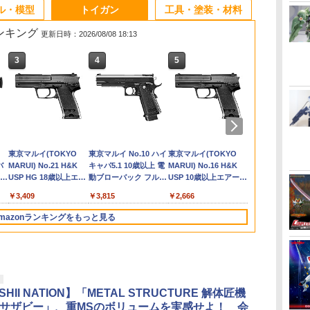
3
3
3
3
4
4
4
4
5
5
5
5
6
6
6
6
ル・模型
トイガン
工具・塗装・材料
ランキング
更新日時：2026/08/08 18:13
3
3
3
4
4
4
5
5
5
6
6
6
ン
ール
HGUC ハイザック 連邦
2026年8月予約 ガチャ
【バラ売り】 2025年10
ラジコン ラジコンカー
【当店独自で＋P10倍
PLAMAX BP-02 バニ
PEW Tactical MOLLE
【一年間保証&人気魔
1/24 スポーツカーシリ
2026年10月予約 ガチ
東京マルイ 互換 ハイ
タミヤ OP.697 スーパ
HGUC 1/14
LIMEPIEシリー
DCI Guns
ハピネット R
イラ
持
ン
]
軍カラー BANDAI
【キーウィの醤油さし
月入荷分 実物
車 子供 おもちゃ BMW
★要エントリー】【中
ースーツ プランニング
パック プラットフォー
法フライボール】フラ
ーズ No.378 NISSAN
ャ【ないぞうくんとさ
バレットガス152a ガス
ーストック RZ モータ
ータガンダム B
『アークナイ
V10 ウルト
シリーズ 爆
SPIRITS バンダイ スピ
コンプリート 4種セッ
SUREFIRE シュアファ
レクサス シボレー ラン
古】[TOY] トランスフ
ソフィア・F・シャー
ム【メール便(ネコポ
イングボール おもちゃ
レパード2ドア ハード
いぼうちゃん。めじる
ガン ガス 対応 カート
ー【53697】
SPIRITS（
ミヤ ティー
ト用 ドクタ
ングスピノ 
ル＞
リッツ 機動戦士Zガン
ト カプセルトイ】ガチ
イア SF123A 純正 リチ
ボルギーニ ベントレー
ォーマー レガシー ユ
リング 虎アーマーVer.
ス)可】
子供 ブーメラン ボー
トップ280X・SF-L
しマスコット 4種セッ
リッジ ボンベ 自転車
ピリッツ） ガ
VER. (塗装
ウント V2.0
￥2,280
￥1,980
￥648
￥2,280
￥2,390
￥7,150
￥2,830
￥1,380
￥2,480
￥1,280
￥1,770
￥3,880
￥2,750
￥7,700
￥3,278
￥4,280
ダム プラモデル ガンプ
ャガチャ ガチャ フルコ
ウム バッテリー 電池
RC 1:24 セレクトアソ
ナイテッド TL-77 サイ
プラモデル[マックスフ
ル 飛ぶ 空飛ぶ 光る お
No.24378 プラモデル
ト カプセルトイ】
大容量 サバゲー サバ
ラモデル ガン
フィギュア)
カスタム カ
RA
バン
TAMASHII NATIONS
マックスファクトリー
東京マルイ(TOKYO
52TOYS BLINDBOX
BANDAI SPIRITS(バン
東京マルイ No.10 ハイ
TAMASHII NATIONS
BANDAI SPIRITS(バン
東京マルイ(TOKYO
【POP MAR
HG 機動戦士
クラウンモデル
ラ 連邦軍
ンプ
3v 正規品 / 1本 単品 |
ート プレゼント ギフト
ドバーン(RID 2001ユ
ァクトリー]【送料無
もちゃスピナーボール
タミヤ 【9月予約】
イバルゲーム エアガン
戦士ガンダムZ
ツ サバゲー 
トラ
動
バ
S.H.フィギュアーツ
PLAMATEA MXちゃん
MARUI) No.21 H&K
ディズニー プリンセス
ダイ スピリッツ)
キャパ5.1 10歳以上 電
S.H.フィギュアーツ 攻
ダイスピリッツ) 30MS
MARUI) No.16 H&K
ア】THE MO
00 グラハム
10歳以上 エ
フラッシュライト ウエ
クリスマス
ニバース) 完成トイ タ
料】《発売済・在庫
ブーメラン スピナー
ガスガン用 ガスブロー
ゲーム マウン
ー
Y
4
ONE PIECE シャンク
組み立て式プラモデル
USP HG 18歳以上エア
On the Run シリーズ
HGAW 機動新世紀ガン
動ブローバック フルオ
殻機動隊 THE GHOST
SIS-H00 セスティエ[カ
USP 10歳以上エアー
Big into En
ンフラッグカ
ングライフル
ポンライト ウェポンラ
カラトミー(20241130)
品》
ジャイロ ドローン 飛
バックガン LayLax
マウント
サウ
(イ
8歳
ス -マリンフォード頂
ノンスケール 全高約
ーHOPハンドガン
ブラインドボックス フ
ダムX ガンダムエアマ
ート
IN THE SHELL 草薙素
ラーC] 色分け済みプラ
HOPハンドガン 手動
ーズ ぬいぐ
1/144スケー
イト タクティカルライ
行ボール フライング
￥8,918
￥9,980
￥3,409
￥1,650
￥3,100
￥3,815
￥9,000
￥4,500
￥2,666
￥2,750
￥1,800
￥4,761
ィ
色
ク
上決戦- 約165mm
160mm
ィギュア ガチャガチャ
スター 1/144スケール
子 約140mm
モデル
ント 【1ピー
済みプラモデ
ト用バッテリー
スピナー 回転式 飛行
PVC&ABS&布製 塗装
コレクション 塗装済み
色分け済みプラモデル
PVC&ABS製 塗装済み
ジーラブブ la
ボールトイ ミニドロー
mazonランキングをもっと見る
済み可動フィギュア
コレクター・誕生日・
可動フィギュア
ブブ らぶぶ 
ン プレゼント
新年のギフトに最適
ト ブライン
(一個入り)
フィギュア お
チャガチャ 
3
4
5
6
ギフト 推し活
正規品
SHII NATION】「METAL STRUCTURE 解体匠機
04 サザビー」、重MSのボリュームを実感せよ！ 会