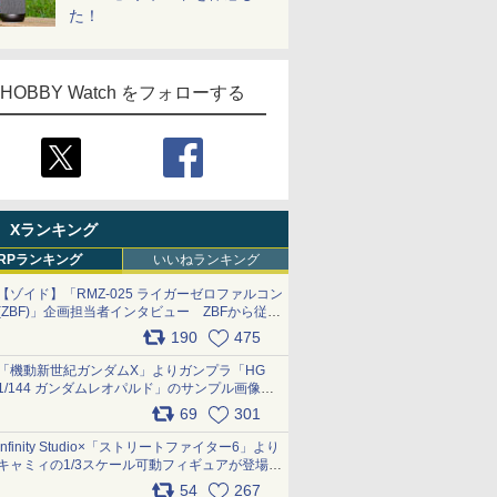
た！
HOBBY Watch をフォローする
Xランキング
RPランキング
いいねランキング
【ゾイド】「RMZ-025 ライガーゼロファルコン
(ZBF)」企画担当者インタビュー ZBFから従来
デザインまで再現可能なボリューム満点のキッ
190
475
ト pic.x.com/6zOqQAQKkX
「機動新世紀ガンダムX」よりガンプラ「HG
1/144 ガンダムレオパルド」のサンプル画像が
公開！ 8月8日発売予定
69
301
pic.x.com/lTnGoAKCSY
Infinity Studio×「ストリートファイター6」より
キャミィの1/3スケール可動フィギュアが登場
pic.x.com/Eam6ArWJLs
54
267