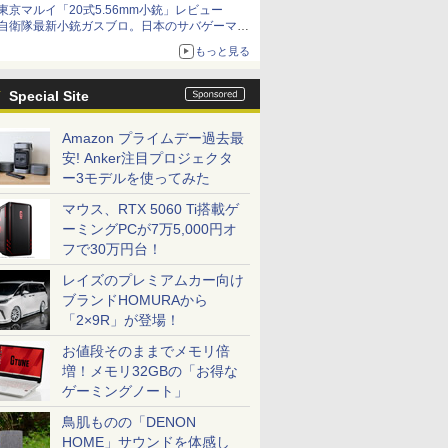
東京マルイ「20式5.56mm小銃」レビュー
自衛隊最新小銃ガスブロ。日本のサバゲーマー
で本当によかった
もっと見る
Special Site
Amazon プライムデー過去最
安! Anker注目プロジェクタ
ー3モデルを使ってみた
マウス、RTX 5060 Ti搭載ゲ
ーミングPCが7万5,000円オ
フで30万円台！
レイズのプレミアムカー向け
ブランドHOMURAから
「2×9R」が登場！
お値段そのままでメモリ倍
増！メモリ32GBの「お得な
ゲーミングノート」
鳥肌ものの「DENON
HOME」サウンドを体感し