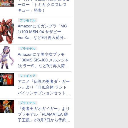
ーロー「トミカ クロスレス
キュー」発表！
プラモデル
Amazonにてガンプラ「MG
1/100 MSN-04 サザビー
Ver.Ka」など9月再入荷分が
販売再開！
プラモデル
Amazonにて美少女プラモ
「30MS SIS-J00 メルンジャ
[カラーA]」など9月再入荷分
が販売再開！
フィギュア
アニメ『伝説の勇者ダ・ガー
ン』より「THE合体 ランド
バイソンオプションセット」
が8月7日から予約受付開始！
プラモデル
『勇者王ガオガイガー』より
プラモデル「PLAMATEA 獅
子王凱」が8月7日から予約受
付開始！