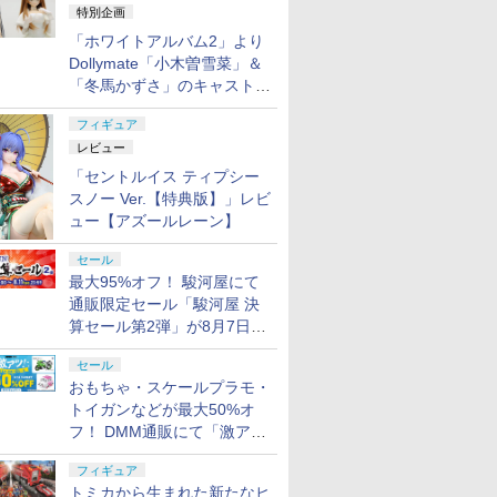
特別企画
「ホワイトアルバム2」より
Dollymate「小木曽雪菜」＆
「冬馬かずさ」のキャストド
ール実物見本が東京フィギュ
フィギュア
アギャラリーにて展示中
レビュー
「セントルイス ティプシー
スノー Ver.【特典版】」レビ
ュー【アズールレーン】
セール
最大95%オフ！ 駿河屋にて
通販限定セール「駿河屋 決
算セール第2弾」が8月7日12
時より開催
セール
おもちゃ・スケールプラモ・
トイガンなどが最大50%オ
フ！ DMM通販にて「激ア
ツ！おもちゃ・ホビー夏セー
フィギュア
ル」が開催
トミカから生まれた新たなヒ