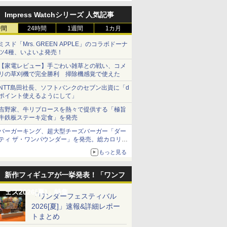
Impress Watchシリーズ 人気記事
時間
24時間
1週間
1カ月
ミスド「Mrs. GREEN APPLE」のコラボドーナ
ツ4種、いよいよ発売！
【家電レビュー】手ごわい雑草との戦い、コメ
リの草刈機で完全勝利 掃除機感覚で使えた
NTT島田社長、ソフトバンクのセブン出資に「d
ポイント使えるようにして」
吉野家、牛リブロースを熱々で提供する「極旨
牛鉄板ステーキ定食」を発売
バーガーキング、超大型チーズバーガー「ダー
ティ ザ・ワンパウンダー」を発売。総カロリー
約1656kcal、総重量約527g！
もっと見る
新作フィギュアが一挙発表！「ワンフ
ェス2026[夏]」特集
「ワンダーフェスティバル
2026[夏]」速報&詳細レポー
トまとめ