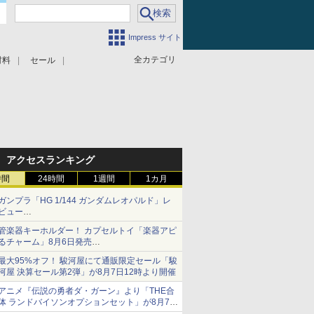
Impress サイト
全カテゴリ
材料
セール
アクセスランキング
時間
24時間
1週間
1カ月
ガンプラ「HG 1/144 ガンダムレオパルド」レ
ビュー
『機動新世紀ガンダムX』30周年！インナーア
管楽器キーホルダー！ カプセルトイ「楽器アピ
ームガトリングの変形機構まで再現し最新フォ
るチャーム」8月6日発売
ーマットでキット化！
チューバ、テナサクなど5種各3色
最大95%オフ！ 駿河屋にて通販限定セール「駿
河屋 決算セール第2弾」が8月7日12時より開催
アニメ『伝説の勇者ダ・ガーン』より「THE合
体 ランドバイソンオプションセット」が8月7日
から予約受付開始！