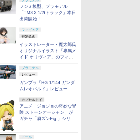
プラモデル
フジミ模型、プラモデル
「TM3 3 1/2tトラック」本日
出荷開始！
フィギュア
特別企画
イラストレーター・魔太郎氏
オリジナルイラスト「専属メ
イド オリヴィア」のフィギ
ュア彩色原型が東京フィギュ
プラモデル
アギャラリーにて展示中
レビュー
ガンプラ「HG 1/144 ガンダ
ムレオパルド」レビュー
カプセルトイ
アニメ「ジョジョの奇妙な冒
険 ストーンオーシャン」が
ガチャ「肩ズンFig.」シリー
ズに登場
ドール