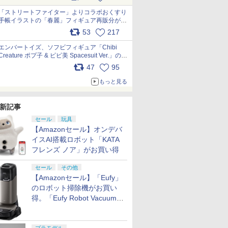
「ストリートファイター」よりコラボおくすり
手帳イラストの「春麗」フィギュア再販分が本
日出荷開始 pic.x.com/toUc1MHr41
53
217
エンバートイズ、ソフビフィギュア「Chibi
Creature ポプ子 & ピピ美 Spacesuit Ver.」の発
売中止を発表 pic.x.com/Ri45iFeYjn
47
95
もっと見る
新記事
セール
玩具
【Amazonセール】オンデバ
イスAI搭載ロボット「KATA
フレンズ ノア」がお買い得
セール
その他
【Amazonセール】「Eufy」
のロボット掃除機がお買い
得。「Eufy Robot Vacuum
Omni S2」も対象に