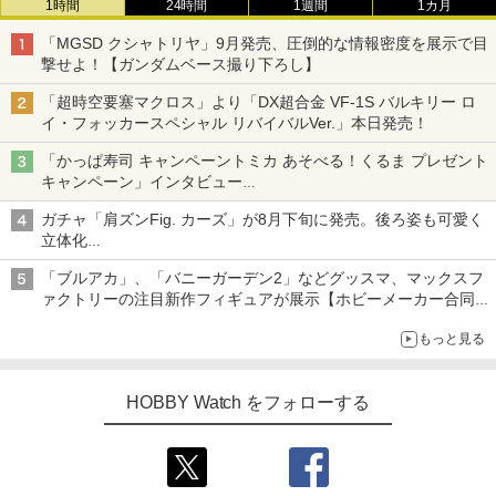
1時間
24時間
1週間
1カ月
「MGSD クシャトリヤ」9月発売、圧倒的な情報密度を展示で目
撃せよ！【ガンダムベース撮り下ろし】
「超時空要塞マクロス」より「DX超合金 VF-1S バルキリー ロ
イ・フォッカースペシャル リバイバルVer.」本日発売！
「かっぱ寿司 キャンペーントミカ あそべる！くるま プレゼント
キャンペーン」インタビュー
子どもが楽しめるかっぱ寿司ならではの体験とコラボの楽しさを
ガチャ「肩ズンFig. カーズ」が8月下旬に発売。後ろ姿も可愛く
追求
立体化
ライトニング・マックィーンやメーターなど4種がラインナップ
「ブルアカ」、「バニーガーデン2」などグッスマ、マックスフ
ァクトリーの注目新作フィギュアが展示【ホビーメーカー合同展
示会】
もっと見る
HOBBY Watch をフォローする