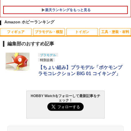
楽天ランキングをもっと見る
Amazon ホビーランキング
フィギュア
プラモデル・模型
トイガン
工具・塗装・材料
MegaHouse メガハウス/P.O.P ワンピー
COWCOW TECHNOLOGY ノッカーロ
ボディ高調整用5mmOリング(10個) [OP-
1
1
1
スLIMITED EDITION ナミ Ver.BB_Pink
ックスプリング Hi-CAPA/1911◆ハイキ
1384](JAN：4950344543847)
編集部のおすすめ記事
1/8スケールフィギュア/ONEPIECE/Sラ
ャパ5.1/4.3/MEU/1911適合 紛失対策 予
ンク/05【中古】
備 リペア へたりにくい
￥143
TAMASHII NATIONS S.H.フィギュアー
BANDAI SPIRITS(バンダイ スピリッツ)
東京マルイ(TOKYO MARUI) No.25 コル
LOCTITE(ロックタイト) シールはがし
プラモデル
1
1
1
1
ツ（真骨彫製法） 仮面ライダーBLACK
30MS SIS-J00 メルンジャ[カラーA] 色
ト ガバメント HG 18歳以上エアーHOP
プレミアム 220ml
特別企画
￥12,900
￥230
RX 約150mm PVC&ABS&布製 塗装済み
分け済みプラモデル
ハンドガン
【ちょい組み】プラモデル「ポケモンプ
可動フィギュア
￥962
ラモコレクション BIG 01 コイキング」
￥4,200
￥3,384
カラフルボディクリップ 大(5) RE [EG-1
2
￥12,121
127U-RE](JAN：4534182716566)
【ドリームズ公式】 SMISKI Birthday S
薄型LEDナイトライト
2
2
eries スミスキー バースデー シリーズ
ブラインドボックス / アソートボックス
￥275
￥690
HOBBY Watchをフォローして最新記事をチ
GSIクレオス Mr.トップコート 水性プレ
BANDAI SPIRITS(バンダイ スピリッツ)
東京マルイ (TOKYO MARUI) ガスブロー
2
(12個入)
2
2
ェック！
ミアムトップコートスプレー 光沢 88ml
タカラトミー(TAKARA TOMY) T-SPAR
機動警察パトレイバー EZY RG 1/48 AV-
バックマシンガン No.14 20式 5.56mm
2
ホビー用仕上材 B601
K トランスフォーマー ニューレジェンズ
98Plus (イングラム・プラス) 色分け済
小銃 18歳以上 ガスブローバック
￥1,210
NL-07 サウンドウェーブ 可動フィギュア
みプラモデル
￥748
￥197,900
ボディ保護用スポンジパッド オレンジ10
3
￥4,440
￥6,600
枚入り [38104](JAN：4512205381045)
KM-Head 微調整用アルミスペーサー付
3
属 テンションSP 0.9J マルイ L96AWS用
【メディコム・トイ公式】骸骨丸 受注生
3