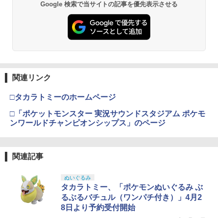
Google 検索で当サイトの記事を優先表示させる
｜L96SP メール便 対応商品 ポスト投
￥421
産商品《2026年11月発送予定 受注期間
タミヤ クラフトツールシリーズ No.123
函 ネコポス ゆうパケット
東京マルイ(TOKYO MARUI) No.21 H&K
3
は8月31日まで》フィギュア 人気 おもち
3
先細薄刃ニッパー (ゲートカット用) プラ
TAMASHII NATIONS S.H.フィギュアー
マックスファクトリー PLAMATEA MX
USP HG 18歳以上エアーHOPハンドガン
ゃ キャラクター 玩具 人形 置き物 ホビー
3
3
モデル用工具 74123
ツ ONE PIECE シャンクス -マリンフォ
ちゃん 組み立て式プラモデル ノンスケ
インテリア グッズ ギフト プレゼント 正
￥1,119
ード頂上決戦- 約165mm PVC&ABS&布
ール 全高約160mm
規店 東映レトロソフビコレクション
￥3,409
製 塗装済み可動フィギュア
￥2,781
BEC用スイッチSSW-BN [BA0661](JA
4
N：4513886310454)
￥9,980
￥16,500
￥8,918
タニオコバ製WE用国内用マガジン交換
4
￥759
バルブ新品
東京マルイ No.10 ハイキャパ5.1 10歳以
4
関連リンク
タミヤ(TAMIYA) メイクアップ材シリー
上 電動ブローバック フルオート
4
ズ No.3 タミヤセメント(角びん) 40ml 模
BANDAI SPIRITS(バンダイ スピリッツ)
【ドリームズ公式】Sonny Angel Birth
￥594
4
4
□タカラトミーのホームページ
型用接着剤 87003
52TOYS BLINDBOX ディズニー プリン
HGAW 機動新世紀ガンダムX ガンダムエ
day Gift -Bear- ソニーエンジェル バー
￥3,815
4
セス On the Run シリーズ ブラインドボ
アマスター 1/144スケール 色分け済みプ
スデーギフト -ベア- アソートボックス
□「ポケットモンスター 実況サウンドスタジアム ポケモ
ックス フィギュア ガチャガチャ コレク
ラモデル
アーテック ダンボールバスケクラフトキ
￥184
（12個入）
5
ンワールドチャンピオンシップス」のページ
ション 塗装済み コレクター・誕生日・
ット 55902
タクティカルバイポッド グリップ レプ
5
新年のギフトに最適 (一個入り)
￥3,100
￥17,160
リカ ナイロン製Y字型スタンド、弾性伸
東京マルイ(TOKYO MARUI) No.16 H&K
5
￥760
縮脚スタンド、アウトドアタクティカル
USP 10歳以上エアーHOPハンドガン 手
￥1,650
GSIクレオス Mr.トップコート 水性プレ
伸縮スタンド、弾性サポート装置、20m
動
5
関連記事
ミアムトップコートスプレー つや消し 8
m、(ブラック)
8ml ホビー用仕上材 B603
BANDAI SPIRITS(バンダイスピリッツ)
【メディコム・トイ公式】仮面ライダー
￥2,666
5
5
30MS SIS-H00 セスティエ[カラーC] 色
クウガ アメイジングマイティ 受注生産
￥1,546
ぬいぐるみ
TAMASHII NATIONS S.H.フィギュアー
分け済みプラモデル
￥710
商品《2026年11月発送予定 受注期間は8
タカラトミー、「ポケモンぬいぐるみ ぶ
5
ツ 攻殻機動隊 THE GHOST IN THE SHE
月31日まで》フィギュア 人気 おもちゃ
るぶるバチュル（ワンパチ付き）」4月2
LL 草薙素子 約140mm PVC&ABS製 塗
キャラクター 玩具 人形 置き物 ホビー イ
￥4,500
8日より予約受付開始
装済み可動フィギュア
ンテリア グッズ ギフト プレゼント 正規