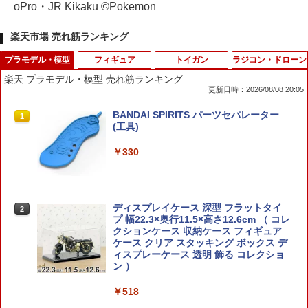
oPro・JR Kikaku ©Pokemon
楽天市場 売れ筋ランキング
プラモデル・模型
フィギュア
トイガン
ラジコン・ドローン
楽天 プラモデル・模型 売れ筋ランキング
更新日時：2026/08/08 20:05
BANDAI SPIRITS パーツセパレーター
1
(工具)
￥330
ディスプレイケース 深型 フラットタイ
2
プ 幅22.3×奥行11.5×高さ12.6cm （ コレ
クションケース 収納ケース フィギュア
ケース クリア スタッキング ボックス デ
ィスプレーケース 透明 飾る コレクショ
ン ）
￥518