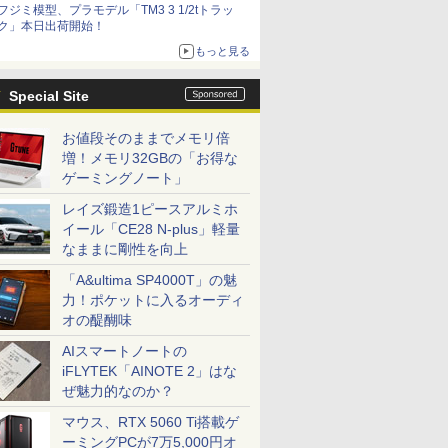
フジミ模型、プラモデル「TM3 3 1/2tトラッ
ク」本日出荷開始！
もっと見る
Special Site
お値段そのままでメモリ倍
増！メモリ32GBの「お得な
ゲーミングノート」
レイズ鍛造1ピースアルミホ
イール「CE28 N-plus」軽量
なままに剛性を向上
「A&ultima SP4000T」の魅
力！ポケットに入るオーディ
オの醍醐味
AIスマートノートの
iFLYTEK「AINOTE 2」はな
ぜ魅力的なのか？
マウス、RTX 5060 Ti搭載ゲ
ーミングPCが7万5,000円オ