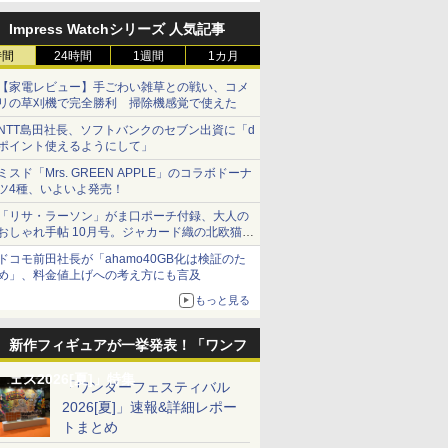
Impress Watchシリーズ 人気記事
時間
24時間
1週間
1カ月
【家電レビュー】手ごわい雑草との戦い、コメ
リの草刈機で完全勝利 掃除機感覚で使えた
NTT島田社長、ソフトバンクのセブン出資に「d
ポイント使えるようにして」
ミスド「Mrs. GREEN APPLE」のコラボドーナ
ツ4種、いよいよ発売！
「リサ・ラーソン」がま口ポーチ付録、大人の
おしゃれ手帖 10月号。ジャカード織の北欧猫デ
ザイン
ドコモ前田社長が「ahamo40GB化は検証のた
め」、料金値上げへの考え方にも言及
もっと見る
新作フィギュアが一挙発表！「ワンフ
ェス2026[夏]」特集
「ワンダーフェスティバル
2026[夏]」速報&詳細レポー
トまとめ