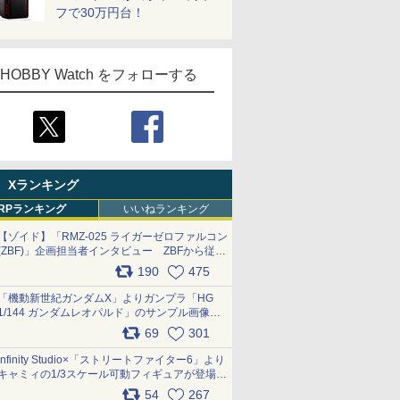
フで30万円台！
HOBBY Watch をフォローする
Xランキング
RPランキング
いいねランキング
【ゾイド】「RMZ-025 ライガーゼロファルコン
(ZBF)」企画担当者インタビュー ZBFから従来
デザインまで再現可能なボリューム満点のキッ
190
475
ト pic.x.com/6zOqQAQKkX
「機動新世紀ガンダムX」よりガンプラ「HG
1/144 ガンダムレオパルド」のサンプル画像が
公開！ 8月8日発売予定
69
301
pic.x.com/lTnGoAKCSY
Infinity Studio×「ストリートファイター6」より
キャミィの1/3スケール可動フィギュアが登場
pic.x.com/Eam6ArWJLs
54
267