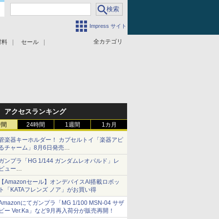
Impress サイト
全カテゴリ
材料
セール
アクセスランキング
時間
24時間
1週間
1カ月
管楽器キーホルダー！ カプセルトイ「楽器アピ
るチャーム」8月6日発売
チューバ、テナサクなど5種各3色
ガンプラ「HG 1/144 ガンダムレオパルド」レ
ビュー
『機動新世紀ガンダムX』30周年！インナーア
【Amazonセール】オンデバイスAI搭載ロボッ
ームガトリングの変形機構まで再現し最新フォ
ト「KATAフレンズ ノア」がお買い得
ーマットでキット化！
Amazonにてガンプラ「MG 1/100 MSN-04 サザ
ビー Ver.Ka」など9月再入荷分が販売再開！