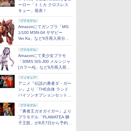
ーロー「トミカ クロスレス
キュー」発表！
プラモデル
Amazonにてガンプラ「MG
1/100 MSN-04 サザビー
Ver.Ka」など9月再入荷分が
販売再開！
プラモデル
Amazonにて美少女プラモ
「30MS SIS-J00 メルンジャ
[カラーA]」など9月再入荷分
が販売再開！
フィギュア
アニメ『伝説の勇者ダ・ガー
ン』より「THE合体 ランド
バイソンオプションセット」
が8月7日から予約受付開始！
プラモデル
『勇者王ガオガイガー』より
プラモデル「PLAMATEA 獅
子王凱」が8月7日から予約受
付開始！