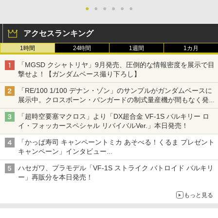
●
●
●
●
●
●
アクセスランキング
1時間
24時間
1週間
1カ月
「MGSD クシャトリヤ」9月発売、圧倒的な情報密度を展示で目
撃せよ！【ガンダムベース撮り下ろし】
「RE/100 1/100 デナン・ゾン」のサンプルがガンダムベースに
展示中。クロスボーン・バンガードの制式量産機が間もなく発送
【ガンダムベース撮り下ろし】
「超時空要塞マクロス」より「DX超合金 VF-1S バルキリー ロ
イ・フォッカースペシャル リバイバルVer.」本日発売！
「かっぱ寿司 キャンペーントミカ あそべる！くるま プレゼント
キャンペーン」インタビュー
子どもが楽しめるかっぱ寿司ならではの体験とコラボの楽しさを
ハセガワ、プラモデル「VF-1S ストライク バトロイド バルキリ
追求
ー」再販分を本日発売！
もっと見る