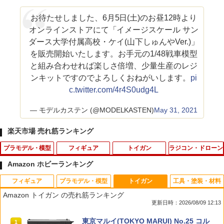
お待たせしました、6月5日(土)のお昼12時より
オンラインストアにて「イメージスケール サン
ダース大学付属高校・ケイ(山下しゅんやVer.)」
を販売開始いたします。お手元の1/48戦車模型
と組み合わせれば楽しさ倍増、少量生産のレジ
ンキットですのでよろしくおねがいします。
pi
c.twitter.com/4r4S0udg4L
— モデルカステン (@MODELKASTEN)
May 31, 2021
楽天市場 売れ筋ランキング
プラモデル・模型
フィギュア
トイガン
ラジコン・ドローン
Amazon ホビーランキング
フィギュア
プラモデル・模型
トイガン
工具・塗装・材料
HG 1/144 軽キャノン プラモデル 機動戦
ねんどろいど 『その着せ替え人形（ビス
ミニポーチ［戦人 senjin 迷彩 camo カ
タカラトミー ドリームトミカ SP トイ・
1
1
1
1
Amazon トイガン の売れ筋ランキング
士Gundam GQuuuuuuX バンダイスピ
ク・ドール）は恋をする』 黒江雫 ノン
モ カモフラージュ サバゲー アウトドア
ストーリー 30周年 バズ・ライトイヤー
更新日時：2026/08/09 12:13
リッツ （ZP172171）
スケール 【2172】 (塗装済み可動フィギ
バッグ バック 小物入れ ポーチ MOLLE
NINJA ver．
ュア)
システム モールシステム コーデュラ CO
TAMASHII NATIONS S.H.フィギュアー
BANDAI SPIRITS(バンダイ スピリッツ)
東京マルイ(TOKYO MARUI) No.25 コル
RDURA」
1
1
1
￥2,180
￥640