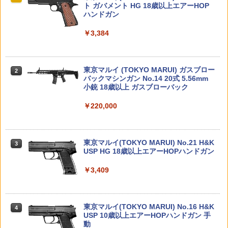
ツ（真骨彫製法） 仮面ライダーBLACK
HG 機動新世紀ガンダムX ガンダムレオ
ト ガバメント HG 18歳以上エアーHOP
￥6,584
RX 約150mm PVC&ABS&布製 塗装済み
パルド 1/144スケール 色分け済みプラモ
ハンドガン
￥1,320
可動フィギュア
デル
￥3,384
HG 1/144 ダブルオーライザー＋GNソー
タカラトミー TOMICA TUNES SINGLE
2
2
￥12,480
￥3,480
ドIII BANDAI SPIRITS バンダイ スピリ
【中古】開封)Mellojoy ミニ桜うさぎ[7
PACKS TOMICA＆TOM ／トミカとトム
2
ッツ プラモデル ガンダム ガンプラ 機動
9]
【エントリー最大10倍＆3％クーポン】
2
戦士ガンダム00 ダブルオー
【メール便送料無料】HITCALL 超精密
￥924
東京マルイ (TOKYO MARUI) ガスブロー
研磨 トレーサー ABS BB弾 0.2g 2000発
2
￥7,050
タカラトミー(TAKARA TOMY) T-SPAR
BANDAI SPIRITS(バンダイ スピリッツ)
バックマシンガン No.14 20式 5.56mm
ヒットコール 蓄光【あす楽】
2
2
￥2,530
K トランスフォーマー ニューレジェンズ
機動警察パトレイバー EZY RG 1/48 AV-
小銃 18歳以上 ガスブローバック
NL-07 サウンドウェーブ 可動フィギュア
98Plus (イングラム・プラス) 色分け済
￥1,470
みプラモデル
￥220,000
【全品5%ポイント】マジックフライング
3
￥4,440
ハズブロ スター・ウォーズ ブラックシ
ボール フライングボール 本物 空飛ぶボ
HG 邪虎丸 (魔神英雄伝ワタル)【新品】
3
3
￥6,600
リーズ ゲームストップ限定 6インチ アク
ール LEDライト付き ジャイロボール 浮
BANDAI バンダイ プラモデル バンダイH
ションフィギュア 『リパブリック・コマ
くボール ドローン 使いやすい
Gシリーズ 【宅配便のみ】
ZC LEOPARD AEG ナイロンファイバー
3
ンド』 RC-1262 (スコーチ) STAR WAR
東京マルイ(TOKYO MARUI) No.21 H&K
強化ピストン CNCフルティース 14T +
3
S THE BLACK SERIES GAMING GREA
TAMASHII NATIONS S.H.フィギュアー
USP HG 18歳以上エアーHOPハンドガン
ナイロンファイバーピストンヘッド◆電
￥1,580
3
￥2,607
TS REPUBLIC COMMANDO SCORCH
ツ ONE PIECE シャンクス -マリンフォ
BANDAI SPIRITS(バンダイ スピリッツ)
動ガンメカボックス対応
3
ード頂上決戦- 約165mm PVC&ABS&布
30MS SIS-J00 メルンジャ[カラーA] 色
￥3,409
製 塗装済み可動フィギュア
分け済みプラモデル
￥7,980
￥1,880
BETAFPV マイクロナノモジュールアダ
アオシマ ザ・バイク No. 10 1/12 Honda
4
4
￥8,918
￥4,000
プター【ELRS NanoTXモジュール用】
NC31 CB400 SUPER FOUR 92 プラモ
東京マルイ(TOKYO MARUI) No.16 H&K
デル 模型
4
送料無料◆るかっぷ 超かぐや姫！ 2種セ
USP 10歳以上エアーHOPハンドガン 手
＼エントリーでポイント10倍／【8月4日
￥2,090
4
4
ット (酒寄彩葉/かぐや) メガハウス フィ
動
20時〜8月11日1時59分まで】CYMA OZ
￥2,618