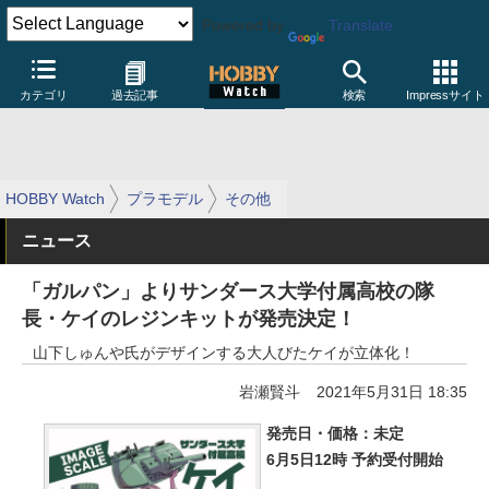
Powered by
Translate
カテゴリ
過去記事
検索
Impressサイト
HOBBY Watch
プラモデル
その他
ニュース
「ガルパン」よりサンダース大学付属高校の隊
長・ケイのレジンキットが発売決定！
山下しゅんや氏がデザインする大人びたケイが立体化！
岩瀬賢斗
2021年5月31日 18:35
発売日・価格：未定
6月5日12時 予約受付開始