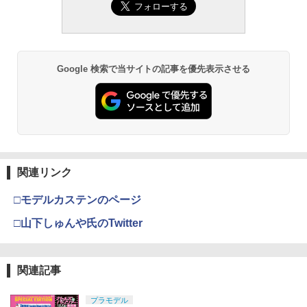
ミアムトップコートスプレー 光沢 88ml
ホビー用仕上材 B601
￥748
Google 検索で当サイトの記事を優先表示させる
タミヤ クラフトツールシリーズ No.123
3
先細薄刃ニッパー (ゲートカット用) プラ
モデル用工具 74123
￥2,674
関連リンク
マジ・スク+保護キャップセット
4
□モデルカステンのページ
￥2,600
□山下しゅんや氏のTwitter
関連記事
シリコンモールド クロムハート 4種 6.7×
5
プラモデル
3.6cm 柄型枠 爪飾り作成 多寸法設計 立