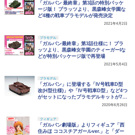
「ガルパン 最終章」第3話の特別パッケ
体彫刻 耐久 繰返し ハンドメイドネイル
(Bタイプ)
ージ版！ プラッツより、黒森峰女学園な
ど4種の戦車プラモデルが発売決定
￥499
2021年4月2日
プラモデル
「ガルパン最終章」第3話仕様に！ プラ
ッツより、黒森峰女学園のティーガーIな
どが特別パッケージ版で再登場
2021年5月4日
プラモデル
「ガルパン」に登場する「IV号戦車D型
改(H型仕様)」や「IV号戦車D型」など4つ
がセットになったプラモデルキットが7月
に発売
2020年6月26日
フィギュア
「ガルパン劇場版」よりフィギュア「西
住みほ ココスチアガールver.」と「ダー