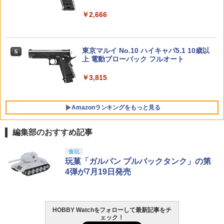
ギュア 【3月予約】
52TOYS BLINDBOX ディズニー プリン
マックスファクトリー PLAMATEA MX
ARK ARMAMENT タイプ フリップアッ
4
4
セス On the Run シリーズ ブラインドボ
ちゃん 組み立て式プラモデル ノンスケ
プ BUIS リアサイト/アイアンサイト サ
￥2,666
ックス フィギュア ガチャガチャ コレク
ール 全高約160mm
バゲー
￥8,380
ション 塗装済み コレクター・誕生日・
自動回避機能 USB充電式 360°回転 おも
5
バンダイ 新品 未組立品 新機動戦記
5
新年のギフトに最適 (一個入り)
￥10,081
￥1,933
ちゃ プレゼント 子供の日 【テレビで話
ガンダムW 1/144 シェンロンガンダ
題】フライングボール 回転式 遊び ギフ
東京マルイ No.10 ハイキャパ5.1 10歳以
ム プラモデル ガンプラ
5
￥1,650
ト おもちゃ ミニドローン 大人向け 飛ぶ
POP UP PARADE 『空の軌跡 the 2nd』
上 電動ブローバック フルオート
5
ボール 飛行ボール UFO LEDライト付き
レン L size (塗装済み完成品フィギュア)
￥2,980
軽量 クリスマス 贈り物 子供 リモコン付
HG 機動戦士ガンダム00 グラハム専用ユ
COWCOW TECHNOLOGY 強化ピスト
￥3,815
5
5
き 誕生日 ロータリー 浮遊
ニオンフラッグカスタム 1/144スケール
ンヘッド KSC/KWA Gシリーズ◆ピスト
￥8,613
【POP MART 公式ストア】THE MONS
色分け済みプラモデル
ンカップ Oリング 補修や強化に！ G17
5
TERS Big into Energy シリーズ ぬいぐ
￥2,530
G19 G23F G26 グロック GLOCK
Amazonランキングをもっと見る
るみペンダント 【1ピース】 エナジーラ
￥1,800
ブブ labubu ラブブ らぶぶ ポップマー
￥980
ト ブラインドボックス フィギュア おも
編集部のおすすめ記事
ちゃ ガチャガチャ プラモデル ギフト 推
し活 ポプマ 正規品
LOCTITE(ロックタイト) シールはがし
食玩
1
プレミアム 220ml
玩菓「ガルパン プルバックタンク」の第
￥2,750
4弾が7月19日発売
￥962
HOBBY Watchをフォローして最新記事をチ
ェック！
GSIクレオス Mr.トップコート 水性プレ
2