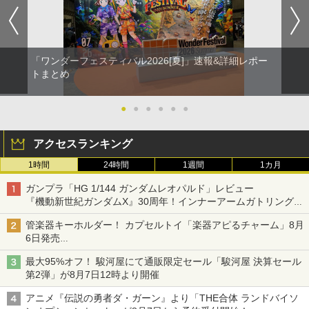
「ワンダーフェスティバル2026[夏]」速報&詳細レポー
トまとめ
●
●
●
●
●
●
アクセスランキング
1時間
24時間
1週間
1カ月
ガンプラ「HG 1/144 ガンダムレオパルド」レビュー
『機動新世紀ガンダムX』30周年！インナーアームガトリングの
変形機構まで再現し最新フォーマットでキット化！
管楽器キーホルダー！ カプセルトイ「楽器アピるチャーム」8月
6日発売
チューバ、テナサクなど5種各3色
最大95%オフ！ 駿河屋にて通販限定セール「駿河屋 決算セール
第2弾」が8月7日12時より開催
アニメ『伝説の勇者ダ・ガーン』より「THE合体 ランドバイソ