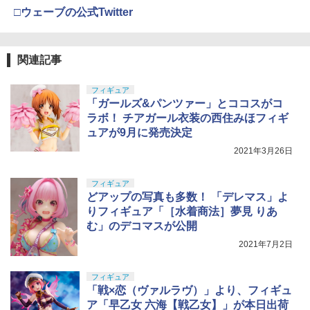
□ウェーブの公式Twitter
関連記事
フィギュア
「ガールズ&パンツァー」とココスがコ
ラボ！ チアガール衣装の西住みほフィギ
ュアが9月に発売決定
2021年3月26日
フィギュア
どアップの写真も多数！ 「デレマス」よ
りフィギュア「［水着商法］夢見 りあ
む」のデコマスが公開
2021年7月2日
フィギュア
「戦×恋（ヴァルラヴ）」より、フィギュ
ア「早乙女 六海【戦乙女】」が本日出荷