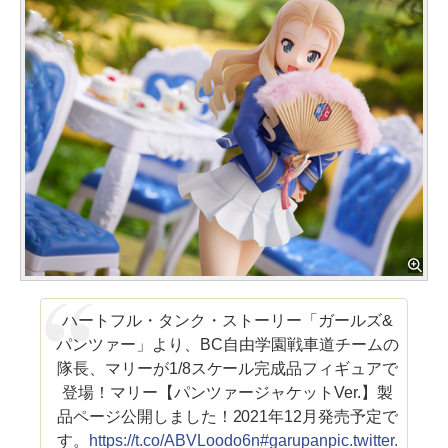
ハートフル・タンク・ストーリー「ガールズ&
パンツァー」より、BC自由学園戦車道チームの
隊長、マリーが1/8スケール完成品フィギュアで
登場！マリー【パンツァージャケットVer.】製
品ページ公開しました！2021年12月発売予定で
す。
https://t.co/ABVLoodo6n
#garupan
pic.twitter.