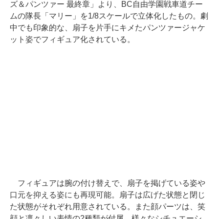
ズ＆パンツァー 最終章」より、BC自由学園戦車道チー
ムの隊長「マリー」を1/8スケールで立体化したもの。劇
中でも印象的な、扇子を片手にキメたパンツァージャケ
ット姿でフィギュア化されている。
フィギュアは腕の付け替えで、扇子を掲げている姿や
口元を抑える姿にも再現可能。扇子は広げた状態と閉じ
た状態がそれぞれ用意されている。また顔パーツは、笑
顔と凛々しい表情の2種類が付属。様々なシチュエーシ