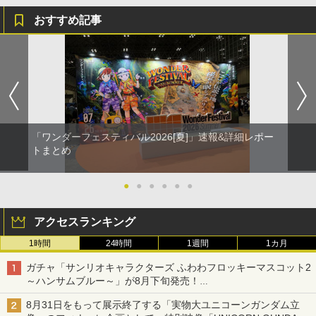
おすすめ記事
「ワンダーフェスティバル2026[夏]」速報&詳細レポー
トまとめ
●
●
●
●
●
●
アクセスランキング
1時間
24時間
1週間
1カ月
ガチャ「サンリオキャラクターズ ふわわフロッキーマスコット2
～ハンサムブルー～」が8月下旬発売！
ポチャッコやタキシードサムたちがブルーなハンサム仕様で登場
8月31日をもって展示終了する「実物大ユニコーンガンダム立