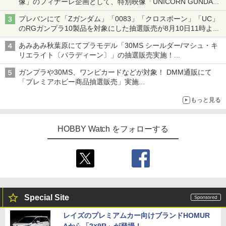
像」のフィナーレ企画として、特別映像「UNICORN GUNDAM
Statue ― BEYOND POSSIBILITY ―」が8月22日より限定上映
プレバンにて「Zガンダム」「0083」「クロスボーン」「UC」
のRGガンプラ10製品を対象にした抽選販売が8月10日11時より
実施！
あみあみ秋葉原にてプラモデル「30MS シールダー/マシュ・キ
リエライト〔パラディーン〕」の抽選販売実施！
「30MS オプションパーツセット29(アクションウエアβ)」も対
ガンプラや30MS、ワンピカードなどが対象！ DMM通販にて
象
「プレミアホビー商品抽選販売」実施
ぬいぐるみ「おかえり！ピカチュウ」やトイガンなども対象
もっと見る
HOBBY Watch をフォローする
Special Site
レイズのプレミアムカー向けブランドHOMUR