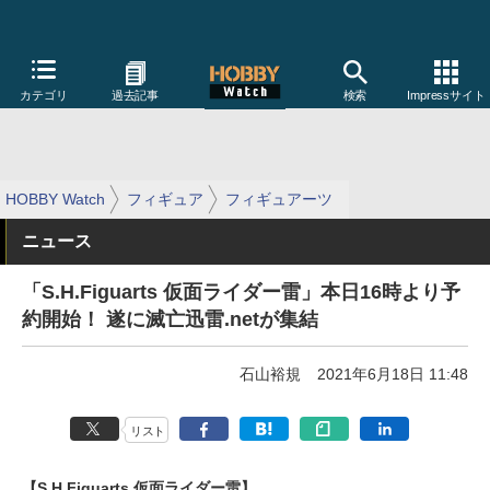
カテゴリ
過去記事
検索
Impressサイト
HOBBY Watch
フィギュア
フィギュアーツ
ニュース
「S.H.Figuarts 仮面ライダー雷」本日16時より予
約開始！ 遂に滅亡迅雷.netが集結
石山裕規
2021年6月18日 11:48
リスト
【S.H.Figuarts 仮面ライダー雷】