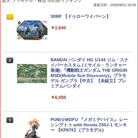
楽天 プラモデル・模型 売れ筋ランキング
更新日時：2026/08/11 04:05
30MF 【ドゥローワイバーン】
1
￥1,640
BANDAI バンダイ HG 1/144 ジム・スナ
2
イパーカスタム (ミサイル・ランチャー
装備) 『機動戦士ガンダム THE ORIGIN
MSD(Mobile Suit Discovery)』プラモ
デル ガンプラ【中古】 【未組立】プレ
ミアムバンダイ
￥6,050
PUNI☆MOFU 『メガミデバイス』 レー
3
シングトゥ with Honda Z50J-1 モンキ
ー 【KP879】 (プラモデル)