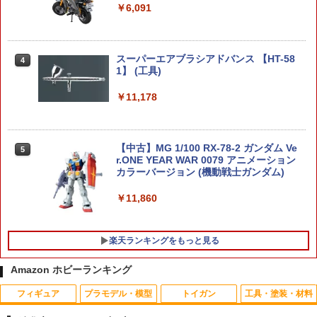
￥6,091
スーパーエアブラシアドバンス 【HT-58
4
1】 (工具)
￥11,178
【中古】MG 1/100 RX-78-2 ガンダム Ve
5
r.ONE YEAR WAR 0079 アニメーション
カラーバージョン (機動戦士ガンダム)
￥11,860
楽天ランキングをもっと見る
Amazon ホビーランキング
フィギュア
プラモデル・模型
トイガン
工具・塗装・材料
【未開封品】レゴ(LEGO) レゴ コカ・コ
COWCOW TECHNOLOGY 120% ノズル
アルミ製 コンペティションM4 ナット大
1
1
1
ーラ オリジナル サッカーコレクション
リターンスプリング for TM GBB G17 G
径タイプ 5.5mm 2個入 [RD-013L](JA