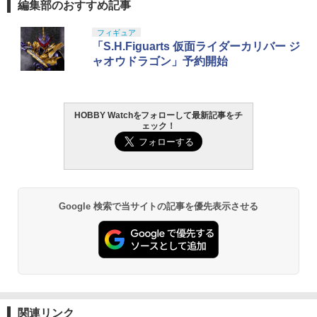
編集部のおすすめ記事
レゴ サッカー ミニフィグ 5種セット【あ
en5 MOS◆東京マルイ ガスブロ GLOC
N：4582586511485)
す楽対応】
K17 強化 カスタム 予備 修理 リペア ス
TAMASHII NATIONS S.H.フィギュアー
マックスファクトリー PLAMATEA MX
東京マルイ(TOKYO MARUI) No.25 コル
タミヤ クラフトツールシリーズ No.123
フィギュア
ペア ノズル
1
1
1
1
￥440
ツ（真骨彫製法） 仮面ライダーBLACK
ちゃん 組み立て式プラモデル ノンスケ
ト ガバメント HG 18歳以上エアーHOP
先細薄刃ニッパー (ゲートカット用) プラ
「S.H.Figuarts 仮面ライダーカリバー ジ
￥1,000
RX 約150mm PVC&ABS&布製 塗装済み
ール 全高約160mm
ハンドガン
モデル用工具 74123
ャオウドラゴン」予約開始
￥590
可動フィギュア
￥10,094
￥3,384
￥2,636
8810 STYLE SPM チタン製ウイング用M
2
￥12,100
PPC-N31 大きな塗装ベース〔ホビーベ
2×5mmタッピングスクリュー(2pcs) [H
2
ース〕（240220予約開始）
GLK-530■GUARDER 強化ローディング
S-TSO1](JAN：4582586516442)
2
HOBBY Watchをフォローして最新記事をチ
ノズル for 東京マルイ GBB G17 Gen5
ェック！
BANDAI SPIRITS(バンダイ スピリッツ)
東京マルイ(TOKYO MARUI) No.21 H&K
LOCTITE(ロックタイト) シールはがし
MOS◆ナイロン+ファイバー製 高圧時の
2
2
2
￥1,080
￥748
TAMASHII NATIONS DX超合金 超時空要
HG 機動新世紀ガンダムX ガンダムレオ
USP HG 18歳以上エアーHOPハンドガン
プレミアム 220ml
破損防止に！グロック17 ジェネレーショ
2
塞マクロス VF-1S バルキリー ロイ・フ
パルド 1/144スケール 色分け済みプラモ
ンファイブ GBB12-13 互換 シリンダー
ォッカースペシャル リバイバルVer. 約28
デル
耐久性向上
￥3,409
￥962
0mm ABS&ダイキャスト&PVC製 塗装済
8810 STYLE 樹脂製 ウイングステーTyp
3
み可動フィギュア
￥3,790
￥2,680
PPC-N36 持ちやすい塗装棒 挿すタイプ
e A(汎用、鉄製スクリュー 6pcs) [HS-W
3
Google 検索で当サイトの記事を優先表示させる
0.5mm軸〔ホビーベース〕（250201予
S-AG](JAN：4582586516435)
￥26,136
約開始）
東京マルイ No.10 ハイキャパ5.1 10歳以
3
GSIクレオス Mr.トップコート 水性プレ
上 電動ブローバック フルオート
3
￥1,100
ミアムトップコートスプレー 光沢 88ml
BANDAI SPIRITS(バンダイ スピリッツ)
自衛隊 クイックリリース 3点スリング ブ
￥750
3
3
ホビー用仕上材 B601
機動警察パトレイバー EZY RG 1/48 AV-
ラック（PX品 売店 背ひも 背負い紐 タク
￥3,815
【POP MART 公式ストア】THE MONS
98Plus (イングラム・プラス) 色分け済
ティカルスリング 89式5.56mm小銃 ライ
3
TERS Big into Energy シリーズ ぬいぐ
みプラモデル
￥748
フル M4 黒）
8810 STYLE ポリカ製 ウイングType A
4
るみペンダント 【1ピース】 エナジーラ
PPC-N33 持ちやすい塗装棒 挿すタイプ
(Sサイズ) [HS-W-AS](JAN：458258651
4
ブブ labubu ラブブ らぶぶ ポップマー
￥6,242
￥2,860
1.0mm軸〔ホビーベース〕（250208予
東京マルイ (TOKYO MARUI) ガスブロー
関連リンク
6411)
4