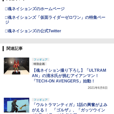
ト ブラインドボックス フィギュア おも
約開始）
バックマシンガン No.14 20式 5.56mm
ちゃ ガチャガチャ プラモデル ギフト 推
GSIクレオス Mr.トップコート 水性プレ
小銃 18歳以上 ガスブローバック
4
￥1,650
□魂ネイションズのホームページ
し活 ポプマ 正規品
ミアムトップコートスプレー つや消し 8
￥750
8ml ホビー用仕上材 B603
BANDAI SPIRITS(バンダイ スピリッツ)
【楽天1位!】メカニクスウェア Mechani
￥235,000
4
4
□魂ネイションズ「仮面ライダーゼロワン」の特集ペー
￥2,750
30MS SIS-J00 メルンジャ[カラーA] 色
xWear FastFit Mossy Oak モッシーオ
ジ
分け済みプラモデル
￥710
ーク ファストフィット メカニクス グロ
タカラトミー トミカワールド ビッグに
5
ーブ メカニックス 手袋 作業用 バイク サ
PPC-N35 持ちやすい塗装棒 挿すタイプ
□魂ネイションズの公式Twitter
変形！デカパトロールカー
5
バゲ 自転車 バイク
￥-
2.0mm軸〔ホビーベース〕（250208予
東京マルイ(TOKYO MARUI) No.16 H&K
5
52TOYS BLINDBOX ディズニー プリン
4
約開始）
USP 10歳以上エアーHOPハンドガン 手
￥4,570
セス On the Run シリーズ ブラインドボ
￥2,860
タミヤ(TAMIYA) メイクアップ材シリー
動
5
ックス フィギュア ガチャガチャ コレク
ズ No.3 タミヤセメント(角びん) 40ml 模
関連記事
￥750
ション 塗装済み コレクター・誕生日・
型用接着剤 87003
BANDAI SPIRITS(バンダイ スピリッツ)
￥2,795
5
新年のギフトに最適 (一個入り)
HGUC 195 機動戦士Zガンダム キュベレ
フィギュア
イ 1/144スケール 色分け済みプラモデル
￥184
東京マルイ H&K USP [ エアーハンドガ
5
￥1,650
特別企画
ン/対象年令18才以上 ] サバゲー エアガ
ン モデルガン ハンドガン ネズミ除け コ
￥2,178
【魂ネイション撮り下ろし】「ULTRAM
スプレ ブローバック 小道具 威力 飛距離
AN」の清水氏が挑むアイアンマン！
精度 重厚感 安全装置
「TECH-ON AVENGERS」始動！
TAMASHII NATIONS S.H.フィギュアー
5
ツ 攻殻機動隊 THE GHOST IN THE SHE
￥3,990
2021年6月6日
LL 草薙素子 約140mm PVC&ABS製 塗
装済み可動フィギュア
フィギュア
「ウルトラマンティガ」1話の興奮がよみ
￥9,000
がえる！ 「ゴルザ」、「ガッツウイン