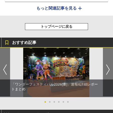
もっと関連記事を見る
トップページに戻る
おすすめ記事
「ワンダーフェスティバル2026[夏]」速報&詳細レポー
トまとめ
●
●
●
●
●
●