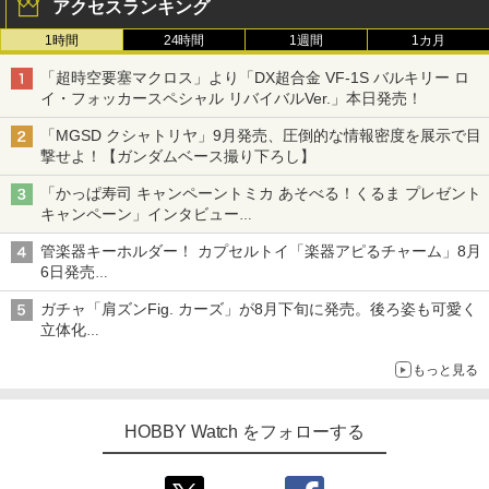
アクセスランキング
1時間
24時間
1週間
1カ月
「超時空要塞マクロス」より「DX超合金 VF-1S バルキリー ロ
イ・フォッカースペシャル リバイバルVer.」本日発売！
「MGSD クシャトリヤ」9月発売、圧倒的な情報密度を展示で目
撃せよ！【ガンダムベース撮り下ろし】
「かっぱ寿司 キャンペーントミカ あそべる！くるま プレゼント
キャンペーン」インタビュー
子どもが楽しめるかっぱ寿司ならではの体験とコラボの楽しさを
管楽器キーホルダー！ カプセルトイ「楽器アピるチャーム」8月
追求
6日発売
チューバ、テナサクなど5種各3色
ガチャ「肩ズンFig. カーズ」が8月下旬に発売。後ろ姿も可愛く
立体化
ライトニング・マックィーンやメーターなど4種がラインナップ
もっと見る
HOBBY Watch をフォローする