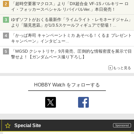
「超時空要塞マクロス」より「DX超合金 VF-1S バルキリー ロ
イ・フォッカースペシャル リバイバルVer.」本日発売！
ゆずソフトがおくる最新作「ライムライト・レモネードジャム」
より「陽見恵凪」が1/3.5スケールフィギュアで登場！
メガネ姿も表現できるオプションパーツが付属
「かっぱ寿司 キャンペーントミカ あそべる！くるま プレゼント
キャンペーン」インタビュー
子どもが楽しめるかっぱ寿司ならではの体験とコラボの楽しさを
「MGSD クシャトリヤ」9月発売、圧倒的な情報密度を展示で目
追求
撃せよ！【ガンダムベース撮り下ろし】
もっと見る
HOBBY Watch をフォローする
Special Site