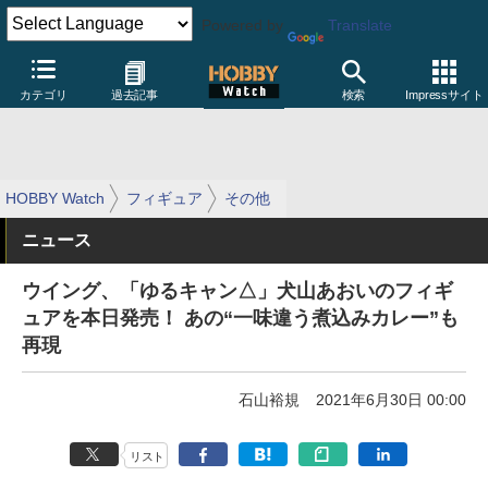
Powered by
Translate
カテゴリ
過去記事
検索
Impressサイト
HOBBY Watch
フィギュア
その他
ニュース
ウイング、「ゆるキャン△」犬山あおいのフィギ
ュアを本日発売！ あの“一味違う煮込みカレー”も
再現
石山裕規
2021年6月30日 00:00
リスト