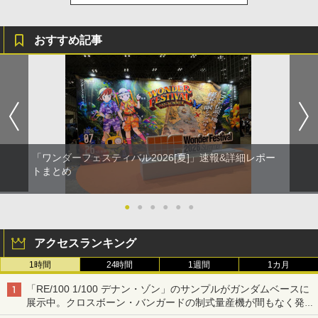
おすすめ記事
「ワンダーフェスティバル2026[夏]」速報&詳細レポー
トまとめ
●
●
●
●
●
●
アクセスランキング
1時間
24時間
1週間
1カ月
「RE/100 1/100 デナン・ゾン」のサンプルがガンダムベースに
展示中。クロスボーン・バンガードの制式量産機が間もなく発送
【ガンダムベース撮り下ろし】