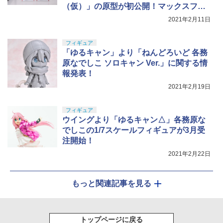
（仮）」の原型が初公開！マックスファ
クトリーより「ゆるキャン△」のfigma、
2021年2月11日
ねんどろいどが公開
フィギュア
「ゆるキャン」より「ねんどろいど 各務
原なでしこ ソロキャン Ver.」に関する情
報発表！
2021年2月19日
フィギュア
ウイングより「ゆるキャン△」各務原な
でしこの1/7スケールフィギュアが3月受
注開始！
2021年2月22日
もっと関連記事を見る
トップページに戻る