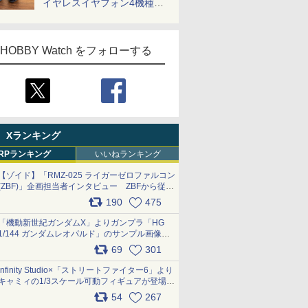
イヤレスイヤフォン4機種を
一気に聴く
HOBBY Watch をフォローする
Xランキング
RPランキング
いいねランキング
【ゾイド】「RMZ-025 ライガーゼロファルコン
(ZBF)」企画担当者インタビュー ZBFから従来
デザインまで再現可能なボリューム満点のキッ
190
475
ト pic.x.com/6zOqQAQKkX
「機動新世紀ガンダムX」よりガンプラ「HG
1/144 ガンダムレオパルド」のサンプル画像が
公開！ 8月8日発売予定
69
301
pic.x.com/lTnGoAKCSY
Infinity Studio×「ストリートファイター6」より
キャミィの1/3スケール可動フィギュアが登場
pic.x.com/Eam6ArWJLs
54
267