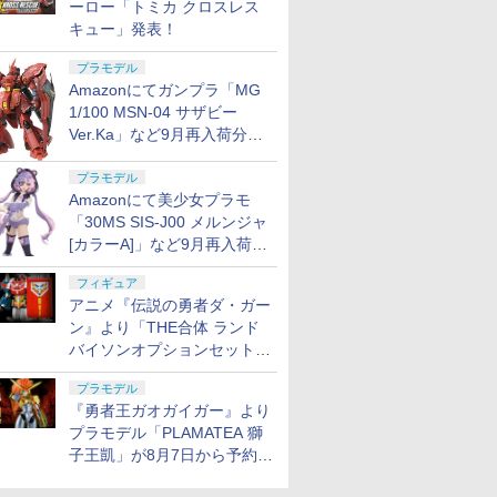
ーロー「トミカ クロスレス
キュー」発表！
プラモデル
Amazonにてガンプラ「MG
1/100 MSN-04 サザビー
Ver.Ka」など9月再入荷分が
販売再開！
プラモデル
Amazonにて美少女プラモ
「30MS SIS-J00 メルンジャ
[カラーA]」など9月再入荷分
が販売再開！
フィギュア
アニメ『伝説の勇者ダ・ガー
ン』より「THE合体 ランド
バイソンオプションセット」
が8月7日から予約受付開始！
プラモデル
『勇者王ガオガイガー』より
プラモデル「PLAMATEA 獅
子王凱」が8月7日から予約受
付開始！