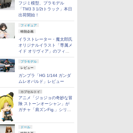
フジミ模型、プラモデル
「TM3 3 1/2tトラック」本日
出荷開始！
フィギュア
特別企画
イラストレーター・魔太郎氏
オリジナルイラスト「専属メ
イド オリヴィア」のフィギ
ュア彩色原型が東京フィギュ
プラモデル
アギャラリーにて展示中
レビュー
ガンプラ「HG 1/144 ガンダ
ムレオパルド」レビュー
カプセルトイ
アニメ「ジョジョの奇妙な冒
険 ストーンオーシャン」が
ガチャ「肩ズンFig.」シリー
ズに登場
ドール