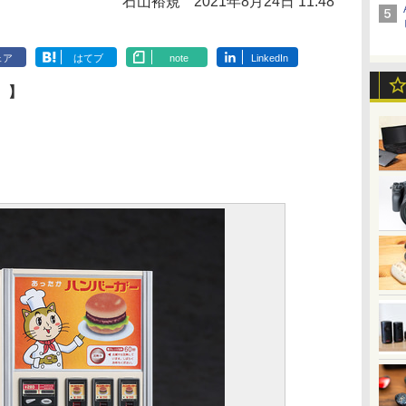
石山裕規
2021年8月24日 11:48
ェア
はてブ
note
LinkedIn
）】