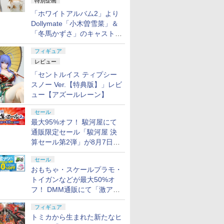
特別企画
「ホワイトアルバム2」より
Dollymate「小木曽雪菜」＆
「冬馬かずさ」のキャストド
ール実物見本が東京フィギュ
フィギュア
アギャラリーにて展示中
レビュー
「セントルイス ティプシー
スノー Ver.【特典版】」レビ
ュー【アズールレーン】
セール
最大95%オフ！ 駿河屋にて
通販限定セール「駿河屋 決
算セール第2弾」が8月7日12
時より開催
セール
おもちゃ・スケールプラモ・
トイガンなどが最大50%オ
フ！ DMM通販にて「激ア
ツ！おもちゃ・ホビー夏セー
フィギュア
ル」が開催
トミカから生まれた新たなヒ