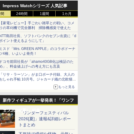
Impress Watchシリーズ 人気記事
時間
24時間
1週間
1カ月
【家電レビュー】手ごわい雑草との戦い、コメ
リの草刈機で完全勝利 掃除機感覚で使えた
NTT島田社長、ソフトバンクのセブン出資に「d
ポイント使えるようにして」
ミスド「Mrs. GREEN APPLE」のコラボドーナ
ツ4種、いよいよ発売！
ドコモ前田社長が「ahamo40GB化は検証のた
め」、料金値上げへの考え方にも言及
「リサ・ラーソン」がま口ポーチ付録、大人の
おしゃれ手帖 10月号。ジャカード織の北欧猫デ
ザイン
もっと見る
新作フィギュアが一挙発表！「ワンフ
ェス2026[夏]」特集
「ワンダーフェスティバル
2026[夏]」速報&詳細レポー
トまとめ