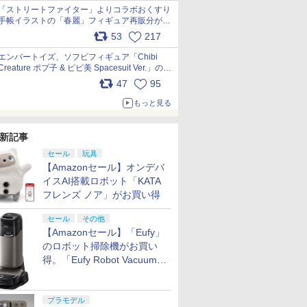
「ストリートファイター」よりコラボおくすり
手帳イラストの「春麗」フィギュア再販分が本
日出荷開始 pic.x.com/toUc1MHr41
53
217
エンバートイズ、ソフビフィギュア「Chibi
Creature ポプ子 & ピピ美 Spacesuit Ver.」の発
売中止を発表 pic.x.com/Ri45iFeYjn
47
95
もっと見る
新記事
セール
玩具
【Amazonセール】オンデバ
イスAI搭載ロボット「KATA
フレンズ ノア」がお買い得
セール
その他
【Amazonセール】「Eufy」
のロボット掃除機がお買い
得。「Eufy Robot Vacuum
Omni S2」も対象に
プラモデル