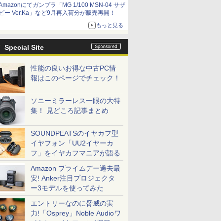
Amazonにてガンプラ「MG 1/100 MSN-04 サザ
ビー Ver.Ka」など9月再入荷分が販売再開！
もっと見る
Special Site
性能の良いお得な中古PC情
報はこのページでチェック！
ソニーミラーレス一眼の大特
集！ 見どころ記事まとめ
SOUNDPEATSのイヤカフ型
イヤフォン「UU2イヤーカ
フ」をイヤカフマニアが語る
Amazon プライムデー過去最
安! Anker注目プロジェクタ
ー3モデルを使ってみた
エントリーなのに脅威の実
力!「Osprey」Noble Audioワ