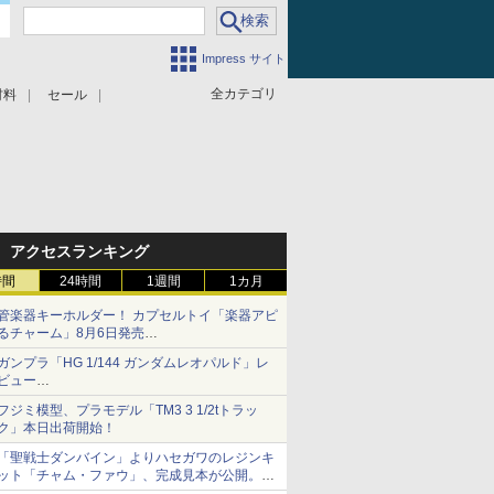
Impress サイト
全カテゴリ
材料
セール
アクセスランキング
時間
24時間
1週間
1カ月
管楽器キーホルダー！ カプセルトイ「楽器アピ
るチャーム」8月6日発売
チューバ、テナサクなど5種各3色
ガンプラ「HG 1/144 ガンダムレオパルド」レ
ビュー
『機動新世紀ガンダムX』30周年！インナーア
フジミ模型、プラモデル「TM3 3 1/2tトラッ
ームガトリングの変形機構まで再現し最新フォ
ク」本日出荷開始！
ーマットでキット化！
「聖戦士ダンバイン」よりハセガワのレジンキ
ット「チャム・ファウ」、完成見本が公開。9
月3日頃発売予定