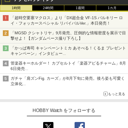
1時間
24時間
1週間
1カ月
「超時空要塞マクロス」より「DX超合金 VF-1S バルキリー ロ
イ・フォッカースペシャル リバイバルVer.」本日発売！
「MGSD クシャトリヤ」9月発売、圧倒的な情報密度を展示で目
撃せよ！【ガンダムベース撮り下ろし】
「かっぱ寿司 キャンペーントミカ あそべる！くるま プレゼント
キャンペーン」インタビュー
子どもが楽しめるかっぱ寿司ならではの体験とコラボの楽しさを
管楽器キーホルダー！ カプセルトイ「楽器アピるチャーム」8月
追求
6日発売
チューバ、テナサクなど5種各3色
ガチャ「肩ズンFig. カーズ」が8月下旬に発売。後ろ姿も可愛く
立体化
ライトニング・マックィーンやメーターなど4種がラインナップ
もっと見る
HOBBY Watch をフォローする