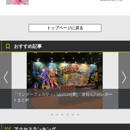
トップページに戻る
おすすめ記事
「ワンダーフェスティバル2026[夏]」速報&詳細レポー
トまとめ
●
●
●
●
●
●
アクセスランキング