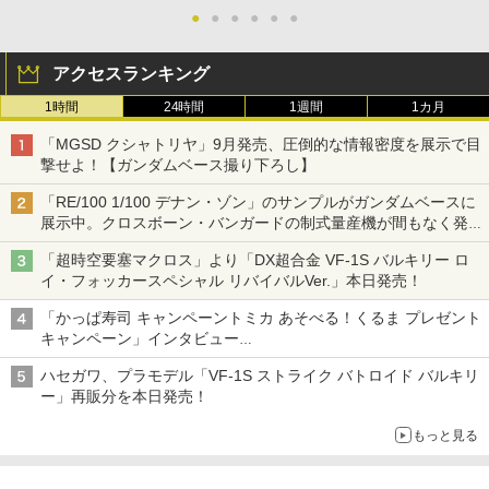
●
●
●
●
●
●
アクセスランキング
1時間
24時間
1週間
1カ月
「MGSD クシャトリヤ」9月発売、圧倒的な情報密度を展示で目
撃せよ！【ガンダムベース撮り下ろし】
「RE/100 1/100 デナン・ゾン」のサンプルがガンダムベースに
展示中。クロスボーン・バンガードの制式量産機が間もなく発送
【ガンダムベース撮り下ろし】
「超時空要塞マクロス」より「DX超合金 VF-1S バルキリー ロ
イ・フォッカースペシャル リバイバルVer.」本日発売！
「かっぱ寿司 キャンペーントミカ あそべる！くるま プレゼント
キャンペーン」インタビュー
子どもが楽しめるかっぱ寿司ならではの体験とコラボの楽しさを
ハセガワ、プラモデル「VF-1S ストライク バトロイド バルキリ
追求
ー」再販分を本日発売！
もっと見る