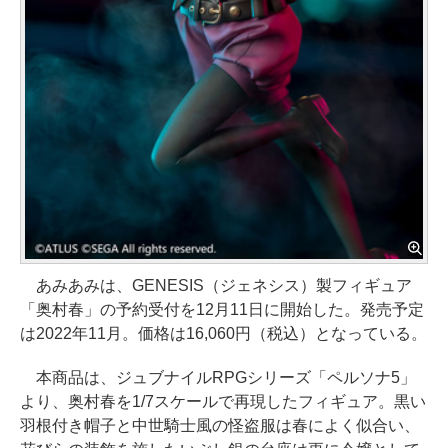
あみあみは、GENESIS（ジェネシス）製フィギュア
「奥村春」の予約受付を12月11日に開始した。発売予定
は2022年11月。価格は16,060円（税込）となっている。
本商品は、ジュブナイルRPGシリーズ「ペルソナ5」
より、奥村春を1/7スケールで再現したフィギュア。黒い
羽根付き帽子と中世騎士風の怪盗服は春によく似合い、