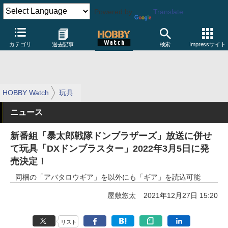
Powered by
Translate
カテゴリ
過去記事
検索
Impressサイト
HOBBY Watch
玩具
ニュース
新番組「暴太郎戦隊ドンブラザーズ」放送に併せ
て玩具「DXドンブラスター」2022年3月5日に発
売決定！
同梱の「アバタロウギア」を以外にも「ギア」を読込可能
屋敷悠太
2021年12月27日 15:20
リスト