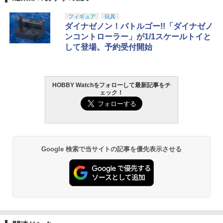
PIRITS]《01月予約》
ク JW-719 全面消臭タイプ 息がしやすい
8】 ラジコンパーツ
高冷感タイプ 耐久ナイロン ポリウレタ
TAMASHII NATIONS S.H.フィギュアー
BANDAI SPIRITS(バンダイ スピリッツ)
東京マルイ(TOKYO MARUI) No.25 コル
LOCTITE(ロックタイト) シールはがし
フィギュア
玩具
ン コーデゥラ おたふく手袋
1
1
1
1
￥8,910
￥388
ツ（真骨彫製法） 仮面ライダーBLACK
HG 機動新世紀ガンダムX ガンダムレオ
ト ガバメント HG 18歳以上エアーHOP
プレミアム 220ml
ダイナゼノン！バトルゴー!!「ダイナゼノ
RX 約150mm PVC&ABS&布製 塗装済み
パルド 1/144スケール 色分け済みプラモ
ハンドガン
ンコントローラー」が1/1スケールトイと
￥1,034
可動フィギュア
デル
￥962
して登場。予約受付開始
￥3,384
HiPlay 伊甸工業 Eden Industry 黒鉄の
W0158 【KYOSHO/京商】 5.8座付ハー
2
2
￥12,480
￥3,480
休止符 ブラインドドール BJD ドール ブ
ドボール(M3ネジ穴/4Pcs)
ラインドボックス アクションフィギュア
PEW Tactical SSスタイル フルMOLLE
2
可動フィギュア 黒鉄休止符 美少女 模型
パネル MK4
￥352
HOBBY Watchをフォローして最新記事をチ
GSIクレオス Mr.トップコート 水性プレ
東京マルイ (TOKYO MARUI) ガスブロー
2
コレクション ホビー ギフト プレゼント
2
ェック！
ミアムトップコートスプレー 光沢 88ml
タカラトミー(TAKARA TOMY) T-SPAR
BANDAI SPIRITS(バンダイ スピリッツ)
バックマシンガン No.14 20式 5.56mm
2
2
￥2,500
ホビー用仕上材 B601
K トランスフォーマー ニューレジェンズ
機動警察パトレイバー EZY RG 1/48 AV-
小銃 18歳以上 ガスブローバック
￥4,580
NL-07 サウンドウェーブ 可動フィギュア
98Plus (イングラム・プラス) 色分け済
ハイパフォーマンス真鍮サスマウントボ
3
みプラモデル
￥748
￥220,000
ール [TP-364](JAN：4589434359633)
￥4,440
￥6,600
TAILOR JAPAN ユーティリティダンプ
大きいフィギュアも飾れる。 ディスプレ
3
￥791
3
Google 検索で当サイトの記事を優先表示させる
ポーチ 腰袋 メディカルポーチ ミリタリ
イ ステージ 3段 ひな壇 ブラック (ブラッ
タミヤ クラフトツールシリーズ No.123
ーポーチ サバゲー サバイバルゲーム 装
東京マルイ(TOKYO MARUI) No.21 H&K
3
ク)
3
先細薄刃ニッパー (ゲートカット用) プラ
備 サバゲー装備 タクティカルポーチ サ
TAMASHII NATIONS S.H.フィギュアー
USP HG 18歳以上エアーHOPハンドガン
3
モデル用工具 74123
バゲーポーチ キャンプポーチ ユーティ
ツ ONE PIECE シャンクス -マリンフォ
BANDAI SPIRITS(バンダイ スピリッツ)
3
￥3,080
リティポーチ 小物入れ 収納 モール 1000
ード頂上決戦- 約165mm PVC&ABS&布
30MS SIS-J00 メルンジャ[カラーA] 色
￥3,409
LA43H 【KYOSHO/京商】 ボールエンド
4
Dナイロン 5T-8YRE-VICP
製 塗装済み可動フィギュア
分け済みプラモデル
￥2,674
(5.8mm/ハード/12Pcs)
￥2,598
￥8,918
￥4,000
超像可動「空条承太郎 Ver.2」 アニメ
￥528
4
東京マルイ(TOKYO MARUI) No.16 H&K