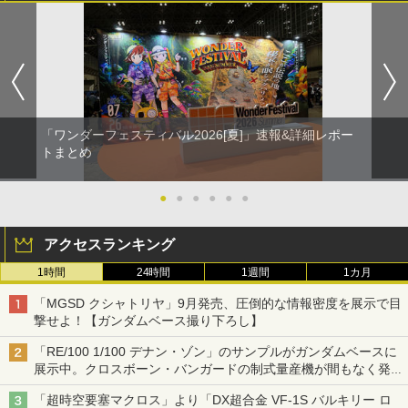
「ワンダーフェスティバル2026[夏]」速報&詳細レポー
トまとめ
●
●
●
●
●
●
アクセスランキング
1時間
24時間
1週間
1カ月
「MGSD クシャトリヤ」9月発売、圧倒的な情報密度を展示で目
撃せよ！【ガンダムベース撮り下ろし】
「RE/100 1/100 デナン・ゾン」のサンプルがガンダムベースに
展示中。クロスボーン・バンガードの制式量産機が間もなく発送
【ガンダムベース撮り下ろし】
「超時空要塞マクロス」より「DX超合金 VF-1S バルキリー ロ