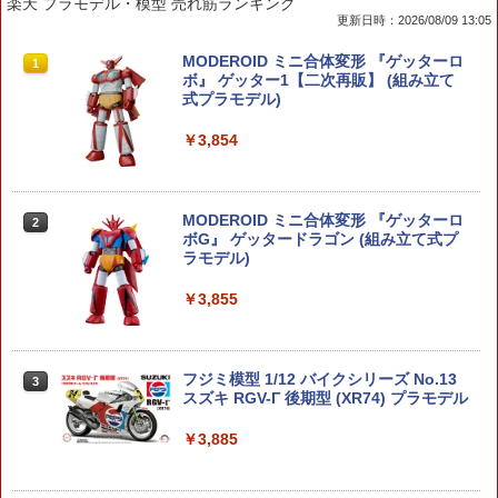
楽天 プラモデル・模型 売れ筋ランキング
更新日時：2026/08/09 13:05
MODEROID ミニ合体変形 『ゲッターロ
1
ボ』 ゲッター1【二次再販】 (組み立て
式プラモデル)
￥3,854
MODEROID ミニ合体変形 『ゲッターロ
2
ボG』 ゲッタードラゴン (組み立て式プ
ラモデル)
￥3,855
フジミ模型 1/12 バイクシリーズ No.13
3
スズキ RGV-Γ 後期型 (XR74) プラモデル
￥3,885