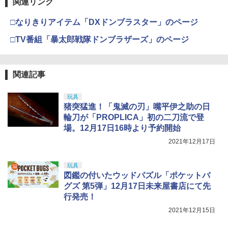
『ジョジョの奇妙な冒険 スターダストク
4
関連リンク
マジ・スク+保護キャップセット
USP 10歳以上エアーHOPハンドガン 手
4
ルセイダース』 (塗装済可動フィギュア)
動
□なりきりアイテム「DXドンブラスター」のページ
＼エントリーでポイント10倍／【8月4日
52TOYS BLINDBOX ディズニー プリン
マックスファクトリー PLAMATEA MX
￥2,600
4
4
4
￥9,607
タカラトミー トミカタウン バス停(乗客
5
20時〜8月11日1時59分まで】IRON AIR
セス On the Run シリーズ ブラインドボ
ちゃん 組み立て式プラモデル ノンスケ
￥2,666
付き)
□TV番組「暴太郎戦隊ドンブラザーズ」のページ
SOFT M4 フォワードアシストノブ 東京
ックス フィギュア ガチャガチャ コレク
ール 全高約160mm
マルイMWS用 アイアンエアソフト ガス
ション 塗装済み コレクター・誕生日・
￥1,100
ブロ サバゲー
新年のギフトに最適 (一個入り)
￥10,081
S.H.Figuarts 『攻殻機動隊 THE GHOST
5
東京マルイ No.10 ハイキャパ5.1 10歳以
IN THE SHELL』 草薙素子 (塗装済み可
5
関連記事
￥2,850
￥1,650
シリコンモールド クロムハート 4種 6.7×
5
上 電動ブローバック フルオート
動フィギュア)
3.6cm 柄型枠 爪飾り作成 多寸法設計 立
体彫刻 耐久 繰返し ハンドメイドネイル
玩具
HG 機動戦士ガンダム00 グラハム専用ユ
￥3,815
5
￥9,609
(Bタイプ)
猪突猛進！「鬼滅の刃」嘴平伊之助の日
ニオンフラッグカスタム 1/144スケール
TAILOR JAPAN ハンドガンケース ハン
【POP MART 公式ストア】THE MONS
色分け済みプラモデル
輪刀が「PROPLICA」初の二刀流で登
5
5
￥499
ドガンポーチ ガンケース ソフト サバゲ
TERS Big into Energy シリーズ ぬいぐ
場。12月17日16時より予約開始
ー ハンドガン ケース ポーチ サバイバル
るみペンダント 【1ピース】 エナジーラ
￥1,800
ゲーム 装備 サバゲー装備 マガジン収納
ブブ labubu ラブブ らぶぶ ポップマー
2021年12月17日
マガジン クッション素材 ブラック ブラ
ト ブラインドボックス フィギュア おも
ック迷彩 マルチカム OV-Q6QM-CDC8
ちゃ ガチャガチャ プラモデル ギフト 推
玩具
し活 ポプマ 正規品
図鑑の付いたウッドパズル「ポケットバ
￥3,498
グズ 第5弾」12月17日未来屋書店にて先
￥2,750
行発売！
2021年12月15日