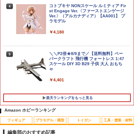
コトブキヤ NONスケール ルミティア Fir
4
st Engage Ver.〈ファーストエンゲージ
Ver.〉（アルカナディア）【AA001】 プ
ラモデル
￥4,180
＼＼P2倍★8/9まで／【送料無料】ペー
5
パークラフト 飛行機 フォートレス 1:47
スケール DIY 3D B29 子供 大人 おもち
ゃ
￥4,401
楽天ランキングをもっと見る
Amazon ホビーランキング
フィギュア
プラモデル・模型
トイガン
工具・塗装・材料
S.H.Figuarts シャンクス -マリンフォー
【1枚までネコポス対応】【春夏】BTパ
タミヤ OP.1338 2駆オフロードディッシ
1
1
1
ド頂上決戦- 『ONE PIECE』[BANDAI S
ワーストレッチ EVOクールフェイスマス
ュホイール 黒・前輪（60/19）【5433
編集部のおすすめ記事