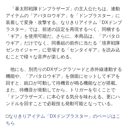
「暴太郎戦隊ドンブラザーズ」の主人公たちは、連動
アイテムの「アバタロウギア」を「ドンブラスター」に
装着して変身・攻撃する。なりきりアイテム「DXドンブ
ラスター」では、前述の設定を再現するべく、同梱する
「ギア」を使用可能だ。さらに、本商品は、「アバタロ
ウギア」だけでなく、同番組の前作に当たる「境界戦隊
ゼンカイジャー」に登場する「センタイギア」を読み込
むことで様々な音声が楽しめる。
他にも、別売りのDXザングラソードと赤外線連動する
機能や、「アバタロウギア」を側面にセットしてギアを
回すと、銃口が可動して待機音が鳴る機能などが搭載。
また、待機音が発動してから、トリガーを引くことで
「ドンブラザーズ」に本心する気分を味わえる。更にハ
ンドルを回すことで必殺技も発動可能となっている。
□
なりきりアイテム「DXドンブラスター」のページはこ
ちら