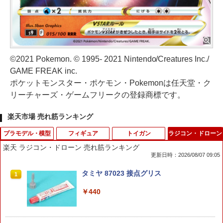
©2021 Pokemon. © 1995- 2021 Nintendo/Creatures Inc./
GAME FREAK inc.
ポケットモンスター・ポケモン・Pokemonは任天堂・ク
リーチャーズ・ゲームフリークの登録商標です。
楽天市場 売れ筋ランキング
プラモデル・模型
フィギュア
トイガン
ラジコン・ドローン
楽天 ラジコン・ドローン 売れ筋ランキング
更新日時：2026/08/07 09:05
【当店独自で＋P10倍★要エントリー】
ねんどろいど オーバーウォッチ トール
スパークキャップ POWER CAP 8連発
タミヤ 87023 接点グリス
1
1
1
1
【中古】[PTM] (再販) HGAC 1/144 XXX
ビョーン クラシックスキン・エディショ
日本製 / 大阪K・K 東陽煙火 [ 新品 ]
G-01S シェンロンガンダム 新機動戦記
ン
￥440
ガンダムW(ウイング) プラモデル(50633
￥88
64) バンダイスピリッツ(20260606)
￥6,000