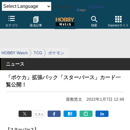
Powered by
Translate
カテゴリ
過去記事
検索
Impressサイト
HOBBY Watch
TCG
ポケモン
ニュース
「ポケカ」拡張パック「スターバース」カード一
覧公開！
屋敷悠太
2022年1月7日 12:48
リスト
【スターバース】