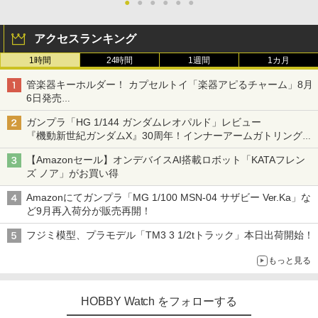
●
●
●
●
●
●
アクセスランキング
1時間
24時間
1週間
1カ月
管楽器キーホルダー！ カプセルトイ「楽器アピるチャーム」8月
6日発売
チューバ、テナサクなど5種各3色
ガンプラ「HG 1/144 ガンダムレオパルド」レビュー
『機動新世紀ガンダムX』30周年！インナーアームガトリングの
変形機構まで再現し最新フォーマットでキット化！
【Amazonセール】オンデバイスAI搭載ロボット「KATAフレン
ズ ノア」がお買い得
Amazonにてガンプラ「MG 1/100 MSN-04 サザビー Ver.Ka」な
ど9月再入荷分が販売再開！
フジミ模型、プラモデル「TM3 3 1/2tトラック」本日出荷開始！
もっと見る
HOBBY Watch をフォローする