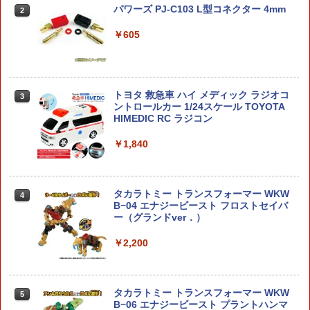
￥1,783
パワーズ PJ-C103 L型コネクター 4mm
2
東京マルイ バイオBB弾 P-Life配合 0.12
[バンダイ(BANDAI)] ドンジャラNEO サ
2
2
￥605
g 800発入 MARUI バイオビービー弾 ミ
ンリオキャラクターズ 送料無料
リタリー サバイバル サバゲー バイオ弾
特捜最前線DVDコレクション 第42号
2
バイオBB バイオビービー 生分解BB弾
￥6,379
バイオプラスチック弾 エコBB弾 グリー
￥1,999
ンBB弾 ビービー弾 ビービーダン BBダ
トヨタ 救急車 ハイ メディック ラジオコ
3
ン
ントロールカー 1/24スケール TOYOTA
HIMEDIC RC ラジコン
￥380
トイ・ストーリー リアルサイズトーキン
3
グフィギュア エイリアン
￥1,840
【当店独自で＋P10倍★要エントリー】
3
【中古】[PTM] プレミアムバンダイ限定
￥6,917
HG 1/144 Dガンダムファースト ダブル
5.56mmベルトリンク 連結パーツ
3
フェイク アンダー・ザ・ガンダム プラ
タカラトミー トランスフォーマー WKW
4
モデル(5067285) バンダイスピリッツ(2
￥30
B−04 エナジービースト フロストセイバ
0250220)
ー（グランドver．）
Gift+崩壊：スターレイル マダム・ヘル
4
￥2,368
タ スターレイルLIVE Ver. 1/8 完成品フ
￥2,200
ィギュア[Myethos]《発売済・在庫品》
CROWN MODEL スペアマガジン 12連
￥7,260
4
スライドストップシリーズ 1911A1専用
精霊馬プラモ キュウリとナス 1/1プラ
4
タカラトミー トランスフォーマー WKW
5
クラウンモデル 1911A1 ピストルマガジ
モデル〔StudioSYUTO〕（250513予約
B−06 エナジービースト プラントハンマ
ン ピストルマグ ハンドガン用マガジン
開始）