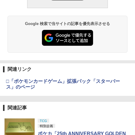
ギュア
グローグー ABS樹脂&PVC製 組み立て式
プラスチックモデル
￥190,000
￥2,781
￥4,440
￥4,475
Google 検索で当サイトの記事を優先表示させる
東京マルイ(TOKYO MARUI) No.21 H&K
LOCTITE(ロックタイト) シールはがし
3
3
TAMASHII NATIONS オリジン・オブ・
USP HG 18歳以上エアーHOPハンドガン
プレミアム 220ml
3
バルキリー 超時空要塞マクロス VF-1J
BANDAI SPIRITS(バンダイ スピリッツ)
3
バルキリー45th Anniv. 約225mm ABS&
RG 機動戦士ガンダム 逆襲のシャア νガ
￥3,409
￥1,013
ダイキャスト製 塗装済み可動フィギュア
ンダム 1/144スケール 色分け済みプラモ
デル
￥22,602
￥4,848
クラウンモデル AK47 10歳以上 エアー
4
関連リンク
タミヤ(TAMIYA) メイクアップ材シリー
コッキングライフル ブラック
4
ズ No.3 タミヤセメント(角びん) 40ml 模
□「ポケモンカードゲーム」拡張パック「スターバー
型用接着剤 87003
TAMASHII NATIONS S.H.フィギュアー
￥4,761
4
ス」のページ
ツ 呪術廻戦 伏黒甚爾 約155mm PVC&A
BANDAI SPIRITS(バンダイ スピリッツ)
4
BS製 塗装済み可動フィギュア
30MM xEXM-000 ゼノヴァルト 1/144ス
￥184
ケール 色分け済みプラモデル
￥13,400
東京マルイ No.10 ハイキャパ5.1 10歳以
5
関連記事
￥2,813
上 電動ブローバック フルオート
GSIクレオス Mr.トップコート 水性プレ
5
ミアムトップコートスプレー つや消し 8
TCG
￥3,815
8ml ホビー用仕上材 B603
TAMASHII NATIONS S.H.フィギュアー
特別企画
5
ツ 攻殻機動隊 THE GHOST IN THE SHE
Sachiプラモ VERTヤスリ Type-S 【プ
5
ポケカ「25th ANNIVERSARY GOLDEN