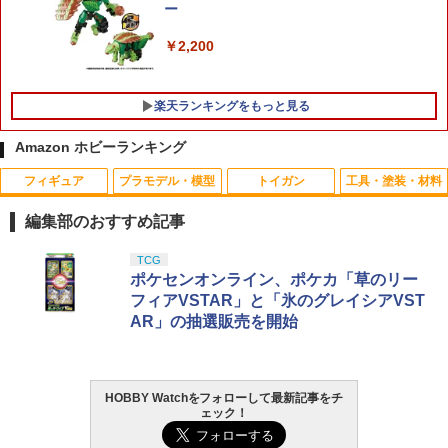
ー
けん銃用マガジン 拳銃用弾倉 拳銃弾倉
2026年9月予約 ガチャ【ntc.Puff アザラ
5
ピストル用マガジン ピストル用弾倉 ピ
￥2,420
シマーカーチャーム コンプリート 6種セ
￥2,200
ストル弾倉 拳銃用 ハンドガン用 弾倉
ット カプセルトイ】
￥1,200
￥2,280
楽天ランキングをもっと見る
GP.551 13mmプラローラー (ブルー) ベ
5
アリング仕様[タミヤ]《09月予約》
Amazon ホビーランキング
東京マルイ パーフェクトヒット BB弾 0.
5
￥610
20g（3200発） メール便 対応商品 ポ
フィギュア
プラモデル・模型
トイガン
工具・塗装・材料
スト投函 ネコポス ゆうパケット
編集部のおすすめ記事
￥1,317
タカラトミー(TAKARA TOMY) T-SPAR
タカラトミー(TAKARA TOMY) T-SPAR
東京マルイ(TOKYO MARUI) No.25 コル
GSIクレオス Mr.トップコート 水性プレ
TCG
1
1
1
1
K トランスフォーマー ニューレジェンズ
K REALIZE MODEL リアライズモデル Z
ト ガバメント HG 18歳以上エアーHOP
ミアムトップコートスプレー 光沢 88ml
ポケセンオンライン、ポケカ「草のリー
NL-07 サウンドウェーブ 可動フィギュア
OIDS ゾイド RMZ-025 ライガーゼロフ
ハンドガン
ホビー用仕上材 B601
フィアVSTAR」と「氷のグレイシアVST
ァルコン (ZBF) 色分け済み プラキット
AR」の抽選販売を開始
￥4,440
￥3,384
￥748
￥8,334
HOBBY Watchをフォローして最新記事をチ
タカラトミー(TAKARA TOMY) T-SPAR
東京マルイ (TOKYO MARUI) ガスブロー
タミヤ クラフトツールシリーズ No.123
2
2
2
ェック！
K トランスフォーマー ニューレジェンズ
Blokees スター ウォーズ マンダロリア
バックマシンガン No.14 20式 5.56mm
先細薄刃ニッパー (ゲートカット用) プラ
2
NL-06 オートボット コスモス 可動フィ
ン&グローグー CC05 ディン ジャリン&
小銃 18歳以上 ガスブローバック
モデル用工具 74123