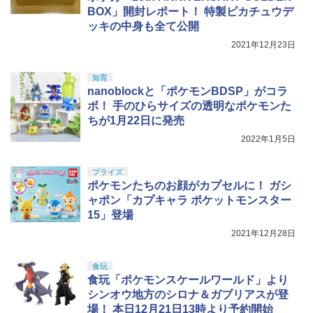
LL 草薙素子 約140mm PVC&ABS製 塗
ロモデラー共同開発】 超極細 ガラスヤ
￥710
BOX」開封レポート！ 特製ピカチュウデ
装済み可動フィギュア
スリ ５点セット ガンプラ プラモデル ゲ
ッキの中身も全て公開
ート処理 模型 フィギュア［知的財産権
登録済］ verty-s
￥9,618
2021年12月23日
￥2,320
知育
nanoblockと「ポケモンBDSP」がコラ
ボ！ 手のひらサイズの透明なポケモンた
ちが1月22日に発売
2022年1月5日
プライズ
ポケモンたちのお顔がカプセルに！ ガシ
ャポン「カプキャラ ポケットモンスター
15」登場
2021年12月28日
食玩
食玩「ポケモンスケールワールド」より
シンオウ地方のシロナ＆ガブリアスが登
場！ 本日12月21日13時より予約開始