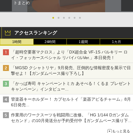
トまとめ
●
●
●
●
●
●
アクセスランキング
1時間
24時間
1週間
1カ月
「超時空要塞マクロス」より「DX超合金 VF-1S バルキリー ロ
イ・フォッカースペシャル リバイバルVer.」本日発売！
「MGSD クシャトリヤ」9月発売、圧倒的な情報密度を展示で目
撃せよ！【ガンダムベース撮り下ろし】
「かっぱ寿司 キャンペーントミカ あそべる！くるま プレゼント
キャンペーン」インタビュー
子どもが楽しめるかっぱ寿司ならではの体験とコラボの楽しさを
管楽器キーホルダー！ カプセルトイ「楽器アピるチャーム」8月
追求
6日発売
チューバ、テナサクなど5種各3色
作業用のワークスーツを戦闘用に改修。「HG 1/144 Dガンダム
セカンド」の10月発送分が予約受付中【ガンダムベース撮り下
ろし】
もっと見る