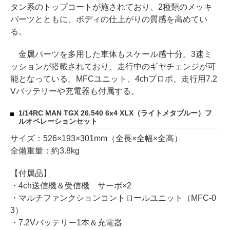
タン系のトップコートが施されており、2種類のメッキ
パーツとともに、ボディの仕上がりの質感を高めてい
る。
金属パーツを多用した車体もスケール感十分。3速ミ
ッションが搭載されており、走行中のギヤチェンジが可
能となっている。MFCユニット、4chプロポ、走行用7.2
Vバッテリーや充電器も付属する。
1/14RC MAN TGX 26.540 6x4 XLX（ライトメタブルー）フ
ルオペレーションセット
サイズ：526×193×301mm（全長×全幅×全高）
全備重量：約3.8kg
【付属品】
・4ch送信機＆受信機 サーボ×2
・マルチファンクションコントロールユニット（MFC-0
3）
・7.2Vバッテリー1本＆充電器