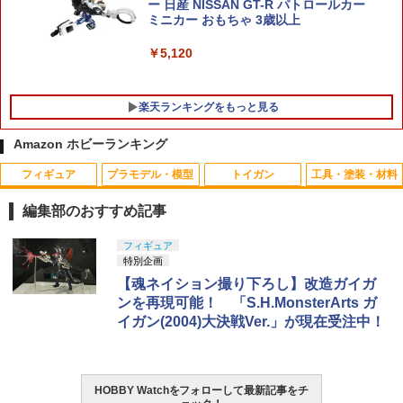
ー 日産 NISSAN GT-R パトロールカー
ミニカー おもちゃ 3歳以上
￥5,120
楽天ランキングをもっと見る
Amazon ホビーランキング
フィギュア
プラモデル・模型
トイガン
工具・塗装・材料
送料無料◆Futureファクトリー FFAF
CAPA-57■GUARDER Hi-CAPA5.1 スプ
アーテック キラキラ万華鏡工作キット 5
1
1
1
『ザ・ウルトラマン』 ジャッカル大魔王
リング＆フォロワー◆東京マルイ ハイキ
8448
編集部のおすすめ記事
完成品可動フィギュア 【12月予約】
ャパシリーズ フォロワーSP 強化ナイロ
ンポリマー樹脂 強度アップ 補修
￥374
TAMASHII NATIONS S.H.フィギュアー
BANDAI SPIRITS(バンダイ スピリッツ)
東京マルイ(TOKYO MARUI) No.25 コル
LOCTITE(ロックタイト) シールはがし
フィギュア
1
1
1
1
￥12,280
ツ（真骨彫製法） 仮面ライダーBLACK
HG 機動新世紀ガンダムX ガンダムレオ
ト ガバメント HG 18歳以上エアーHOP
プレミアム 220ml
特別企画
￥300
RX 約150mm PVC&ABS&布製 塗装済み
パルド 1/144スケール 色分け済みプラモ
ハンドガン
【魂ネイション撮り下ろし】改造ガイガ
可動フィギュア
デル
￥962
ンを再現可能！ 「S.H.MonsterArts ガ
￥3,384
イーグル模型 ストロング六角ドライバー
ドラゴンクエスト メタリックモンスター
2
2
イガン(2004)大決戦Ver.」が現在受注中！
￥10,189
￥2,420
0.063inch-BK #1328-0063
ズギャラリー メタル系レアモンスター ×
MILITARY BASE エラスティックバンド
2
3種セット メタルスライム + はぐれメタ
3スロット(15cm)◆ベルクロ ケース バッ
ル + メタルキング シルバー
グ ポーチ ポシェット カバン 鞄 ベスト
￥858
タミヤ クラフトツールシリーズ No.123
東京マルイ(TOKYO MARUI) No.21 H&K
2
整理 マガジン グレネード ショットシェ
2
先細薄刃ニッパー (ゲートカット用) プラ
TAMASHII NATIONS DX超合金 超時空要
BANDAI SPIRITS(バンダイ スピリッツ)
USP HG 18歳以上エアーHOPハンドガン
HOBBY Watchをフォローして最新記事をチ
ル
2
2
￥12,980