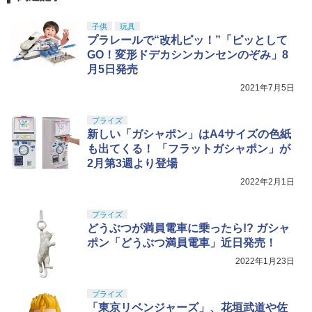
HGAW 機動新世紀ガンダムX ガンダムエ
分PLA配合 ベアリング研磨 高精度 高真
￥3,680
アマスター 1/144スケール 色分け済みプ
￥184
球 エアガン BB弾 サバゲー 1~10袋選択
￥1,650
ラモデル
【クリックポスト便】
子供
玩具
プラレールで“改札ピッ！”「ピッとして
￥3,600
￥1,200
GO！変形ドデカシンカンセンのぞみ」8
月5日発売
TAMASHII NATIONS S.H.フィギュアー
5
ツ 呪術廻戦 懐玉・玉折 五条悟-呪術高
2021年7月5日
専- 約160mm PVC&ABS製 塗装済み可動
フィギュア
プライズ
￥8,373
新しい「ガシャポン」はA4サイズの色紙
も出てくる！ 「フラットガシャポン」が
2月第3週より登場
2022年2月1日
プライズ
どうぶつが満員電車に乗ったら!? ガシャ
ポン「どうぶつ満員電車」近日発売！
2022年1月23日
プライズ
「東京リベンジャーズ」、花垣武道や佐