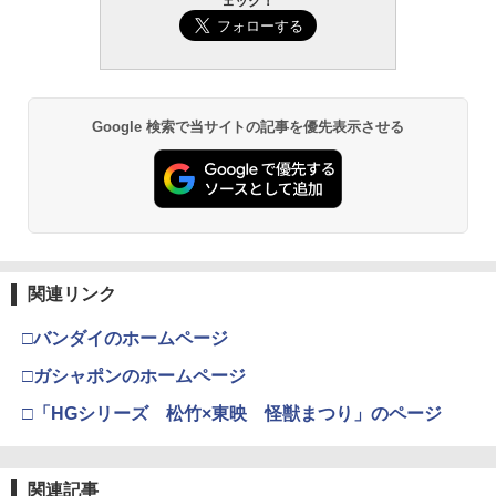
モデル用工具 74123
ェック！
塞マクロス VF-1S バルキリー ロイ・フ
機動警察パトレイバー EZY RG 1/48 AV-
ォッカースペシャル リバイバルVer. 約28
98Plus (イングラム・プラス) 色分け済
￥3,409
￥330
0mm ABS&ダイキャスト&PVC製 塗装済
みプラモデル
￥2,674
OPTION No.1(オプションNo.1)/TM-001/
3
み可動フィギュア
380モーターアダプター
デスクトップリアルマッコイ 『ドラゴン
3
￥6,500
ボール』 06 孫悟空＆ブルマ -限定復刻仕
￥26,400
東京マルイ (TOKYO MARUI) ガスブロー
￥990
様版ー (塗装済み可動フィギュア)
MILITARY BASE エラスティックバンド
3
3
GSIクレオス Mr.トップコート 水性プレ
バックマシンガン No.14 20式 5.56mm
3
2スロット(15cm)◆ベルクロ 収納 カスタ
Google 検索で当サイトの記事を優先表示させる
ミアムトップコートスプレー 光沢 88ml
小銃 18歳以上 ガスブローバック
ム ケース バッグ ポーチ カバン 鞄 ベス
￥12,980
ホビー用仕上材 B601
BANDAI SPIRITS(バンダイ スピリッツ)
ト 整理 マガジン グレネード 工具 バンド
3
【POP MART 公式ストア】THE MONS
30MS SIS-J00 メルンジャ[カラーA] 色
￥219,500
3
タカラトミー モンコレ ポケデルゼ ピカ
4
TERS Big into Energy シリーズ ぬいぐ
分け済みプラモデル
￥748
￥330
チュウ(モンスターボール)
るみペンダント 【1ピース】 エナジーラ
送料無料◆ドラゴンクエスト メタリック
4
ブブ labubu ラブブ らぶぶ ポップマー
￥4,100
￥1,480
アイテムズギャラリースペシャル 40周年
ト ブラインドボックス フィギュア おも
東京マルイ(TOKYO MARUI) No.16 H&K
ver フィギュア 2種セット スクウェア・
4
ちゃ ガチャガチャ プラモデル ギフト 推
GSIクレオス Mr.トップコート 水性プレ
USP 10歳以上エアーHOPハンドガン 手
4
エニックス 【11月予約】
ZC LEOPARD ポリマー ローディングノ
4
し活 ポプマ 正規品
関連リンク
ミアムトップコートスプレー つや消し 8
動
ズル TM Hi-CAPA/MEU/1911◆東京マル
8ml ホビー用仕上材 B603
マックスファクトリー PLAMATEA MX
イ GBB ハイキャパ/MEU/1911シリーズ
4
￥13,180
￥2,750
□バンダイのホームページ
ちゃん 組み立て式プラモデル ノンスケ
対応 高強度ポリマー樹脂製
疾る！ 警察24時 トヨタ クラウン アスリ
￥2,666
5
ール 全高約160mm
￥710
ート パトロールカー ラジオコントロー
□ガシャポンのホームページ
ルカー TOYOTA CROWN ATHLETE PAT
￥770
ROL CAR RC
￥10,087
DAISUKE KONDO art collection masc
5
□「HGシリーズ 松竹×東映 怪獣まつり」のページ
52TOYS BLINDBOX ディズニー プリン
4
東京マルイ No.10 ハイキャパ5.1 10歳以
ot figure 3 全6種セット アートコレクシ
5
セス On the Run シリーズ ブラインドボ
タミヤ(TAMIYA) メイクアップ材シリー
￥1,840
上 電動ブローバック フルオート
5
ョン マスコットフィギュア3 フルコンプ
ックス フィギュア ガチャガチャ コレク
ズ No.3 タミヤセメント(角びん) 40ml 模
リート ガチャ カプセルトイ
【お買い物マラソン 全品P5倍】バイオB
5
ション 塗装済み コレクター・誕生日・
型用接着剤 87003
BANDAI SPIRITS(バンダイ スピリッツ)
B弾 0.2g 6mm 2000発入り 天然由来成
￥3,815
5
新年のギフトに最適 (一個入り)
関連記事