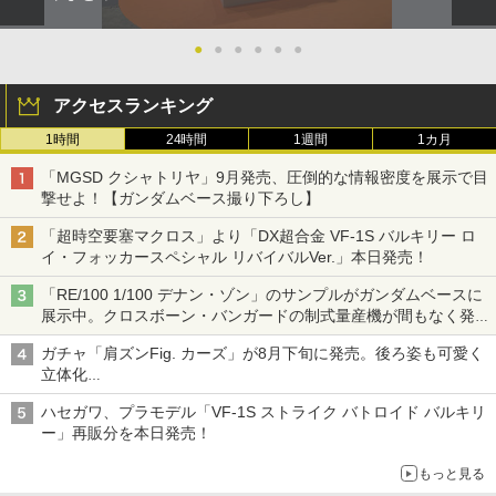
●
●
●
●
●
●
アクセスランキング
1時間
24時間
1週間
1カ月
「MGSD クシャトリヤ」9月発売、圧倒的な情報密度を展示で目
撃せよ！【ガンダムベース撮り下ろし】
「超時空要塞マクロス」より「DX超合金 VF-1S バルキリー ロ
イ・フォッカースペシャル リバイバルVer.」本日発売！
「RE/100 1/100 デナン・ゾン」のサンプルがガンダムベースに
展示中。クロスボーン・バンガードの制式量産機が間もなく発送
【ガンダムベース撮り下ろし】
ガチャ「肩ズンFig. カーズ」が8月下旬に発売。後ろ姿も可愛く
立体化
ライトニング・マックィーンやメーターなど4種がラインナップ
ハセガワ、プラモデル「VF-1S ストライク バトロイド バルキリ
ー」再販分を本日発売！
もっと見る