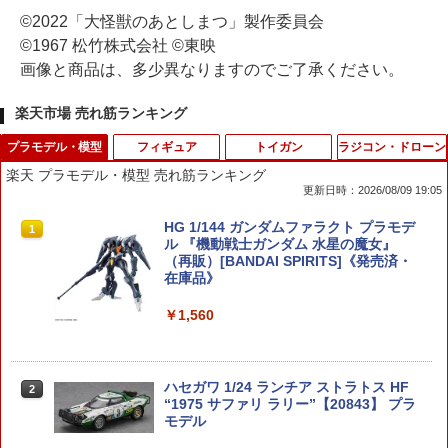
©2022「大怪獣のあとしまつ」製作委員会
©1967 松竹株式会社 ©東映
画像と商品は、多少異なりますのでご了承ください。
楽天市場 売れ筋ランキング
プラモデル・模型
フィギュア
トイガン
ラジコン・ドローン
楽天 プラモデル・模型 売れ筋ランキング
更新日時：2026/08/09 19:05
HG 1/144 ガンダムファラクト プラモデ
1
ル 『機動戦士ガンダム 水星の魔女』
（再販）[BANDAI SPIRITS]《発売済・
在庫品》
￥1,560
ハセガワ 1/24 ランチア ストラトス HF
2
“1975 サファリ ラリー”【20843】 プラ
モデル