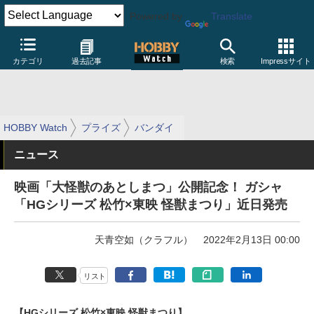
Powered by
Translate
カテゴリ
過去記事
検索
Impressサイト
HOBBY Watch
プライズ
バンダイ
ニュース
映画「大怪獣のあとしまつ」公開記念！ ガシャ
「HGシリーズ 松竹×東映 怪獣まつり」近日発売
天青空如（クラフル）
2022年2月13日 00:00
リスト
【HGシリーズ 松竹×東映 怪獣まつり】