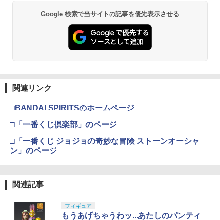
Google 検索で当サイトの記事を優先表示させる
東京マルイ (TOKYO MARUI) ガスブロー
3
GSIクレオス Mr.トップコート 水性プレ
バックマシンガン No.14 20式 5.56mm
3
ミアムトップコートスプレー 光沢 88ml
小銃 18歳以上 ガスブローバック
ホビー用仕上材 B601
￥190,000
￥748
東京マルイ No.10 ハイキャパ5.1 10歳以
4
関連リンク
タミヤ(TAMIYA) メイクアップ材シリー
上 電動ブローバック フルオート
4
ズ No.3 タミヤセメント(角びん) 40ml 模
□BANDAI SPIRITSのホームページ
型用接着剤 87003
￥3,815
□「一番くじ倶楽部」のページ
￥184
□「一番くじ ジョジョの奇妙な冒険 ストーンオーシャ
東京マルイ No.22 M92Fミリタリーモデ
5
ン」のページ
ル HG 18歳以上エアーHOPハンドガン
GSIクレオス Mr.トップコート 水性プレ
手動
5
ミアムトップコートスプレー つや消し 8
8ml ホビー用仕上材 B603
￥3,584
関連記事
￥710
フィギュア
もうあげちゃうわッ...あたしのパンティ