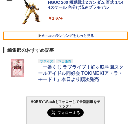
装済み可動フィギュア
HGUC 200 機動戦士Zガンダム 百式 1/14
-010 (グリーン/迷彩, フリー)
4スケール 色分け済みプラモデル
￥9,544
￥1,580
￥1,674
Amazonランキングをもっと見る
編集部のおすすめ記事
東京マルイ(TOKYO MARUI) No.25 コル
LOCTITE(ロックタイト) シールはがし
プライズ
本日発売
1
1
ト ガバメント HG 18歳以上エアーHOP
プレミアム 220ml
「一番くじ ラブライブ！虹ヶ咲学園スク
ハンドガン
ールアイドル同好会 TOKIMEKIア・ラ・
￥1,013
モード！」本日より順次発売
￥3,384
HOBBY Watchをフォローして最新記事をチ
タミヤ クラフトツールシリーズ No.123
東京マルイ(TOKYO MARUI) No.21 H&K
2
2
ェック！
先細薄刃ニッパー (ゲートカット用) プラ
USP HG 18歳以上エアーHOPハンドガン
モデル用工具 74123
￥3,409
￥2,691