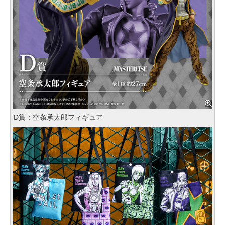
D賞：空条承太郎フィギュア