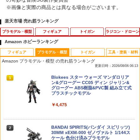
※画像と実際の商品とは異なる場合がございます。
楽天市場 売れ筋ランキング
プラモデル・模型
フィギュア
トイガン
ラジコン・ドローン
Amazon ホビーランキング
フィギュア
プラモデル・模型
トイガン
工具・塗装・材料
コトブキヤ 【再生産】M.S.Gプラユニッ
【未開封】Grandista ワンピース GEAR
バイオハザード 車 給油口 ステッカー ド
1
1
1
Amazon プラモデル・模型 の売れ筋ランキング
ト P-128 スパイク【P128X】 ディテー
5 3 ルフィ ニカ MONKEY.D.LUFFY GE
レスアップ デカール シール カスタム エ
更新日時：2026/08/06 06:13
ルアップパーツ
AR5 フィギュア
ンブレム アクセサリー ブランド アウト
ドア グッズ 雑貨 おもしろ かっこいい お
TAMASHII NATIONS オリジン・オブ・
Blokees スター ウォーズ マンダロリア
しゃれ
1
1
￥352
￥2,200
バルキリー 超時空要塞マクロス VF-1J
ン&グローグー CC05 ディン ジャリン&
バルキリー45th Anniv. 約225mm ABS&
グローグー ABS樹脂&PVC製 組み立て式
￥795
ダイキャスト製 塗装済み可動フィギュア
プラスチックモデル
▲ミニッツAWDボールデフ用スチールボ
2026年11月予約 ガチャ【めじるしじゅ
2
2
￥-
￥4,475
ール2mm,イーグル2891-ST（ゆうパケ
えりーず エジプト編 ノーマル7種セット
ット）
カプセルトイ】
【エントリー最大10倍＆3％クーポン】b
2
b弾 0.25 ハイドラブーストBB弾 0.25g 4
000発 【あす楽】
￥488
￥2,300
TAMASHII NATIONS S.H.フィギュアー
BANDAI SPIRITS(バンダイ スピリッツ)
2
2
ツ 呪術廻戦 伏黒甚爾 約155mm PVC&A
30MM xEXM-000 ゼノヴァルト 1/144ス
￥917
BS製 塗装済み可動フィギュア
ケール 色分け済みプラモデル