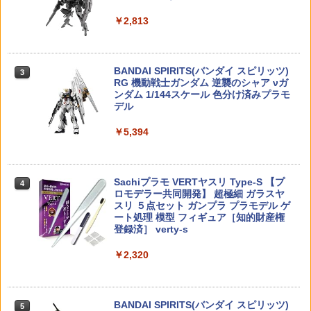
▲ミニ四駆タイヤカッター用21.5mmホ
カグラバチ ちょこのせ ハイプレミアム
3
3
￥13,980
￥2,813
イル,イーグルMINI4-TC01P4（ゆうパケ
フィギュア 漣伯理【2026年8月予約】
ット）
【P5倍以上！全商品！8/4 20:00から】 2
3
点セット 発火式 モデルガン デリンジャ
￥2,380
ー ガン 熊よけ 鈴に替わる カラス除け 5
￥848
TAMASHII NATIONS S.H.フィギュアー
BANDAI SPIRITS(バンダイ スピリッツ)
mm カネキャップ 火薬 100発付 大音量
3
3
ツ TV アニメ「呪術廻戦」 脹相 約150m
RG 機動戦士ガンダム 逆襲のシャア νガ
STGA 送料無料
m PVC&ABS製 塗装済み可動フィギュア
ンダム 1/144スケール 色分け済みプラモ
デル
￥1,381
2026年11月予約 ガチャ【スター・ウォ
バンダイスピリッツ 05 30MM bEXMー1
4
4
￥-
ーズ グローグーいっぱいコレクション3
5 ポルタノヴァ グリーン
￥5,394
コンプリート 4種セット カプセルトイ】
￥1,214
HITCALL ヒットコール 天然由来成分PL
￥2,480
4
TAMASHII NATIONS S.H.フィギュアー
A配合 NM BB弾のみ 高精度 高真球 ウォ
4
ツ ONE PIECE シャンクス -マリンフォ
Sachiプラモ VERTヤスリ Type-S 【プ
ーター研磨仕上げ採用 サバゲー サバイ
4
ード頂上決戦- 約165mm PVC&ABS&布
ロモデラー共同開発】 超極細 ガラスヤ
バル ゲーム ミリタリー エアガン 電動ガ
製 塗装済み可動フィギュア
スリ ５点セット ガンプラ プラモデル ゲ
ン エアーガン アウトドア・ホビー用品
バンダイスピリッツ 30MM EXM76 eEX
BUSHIROAD THE BOX テレタビーズ
5
5
ート処理 模型 フィギュア［知的財産権
M−23 テックプロト 02
フロッキーフィギュアキーホルダー【B
登録済］ verty-s
￥9,900
￥1,470
OX】
￥1,280
￥2,320
￥2,839
TAMASHII NATIONS S.H.フィギュアー
【楽天ランキング1位入賞】サバイバル
5
5
ツ 攻殻機動隊 THE GHOST IN THE SHE
ゲーム フェイスマスク ハーフメッシュ
LL 草薙素子 約140mm PVC&ABS製 塗
BANDAI SPIRITS(バンダイ スピリッツ)
マスク ダブルバンド グリーン/迷彩 SGM
5