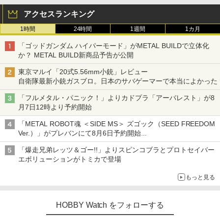
アクセスランキング
1時間
24時間
1週間
1カ月
「ゴッドガンダム ハイパーモード」がMETAL BUILDで立体化
か？ METAL BUILD新商品予告が公開
東京マルイ「20式5.56mm小銃」レビュー
自衛隊最新小銃ガスブロ。日本のサバゲーマーで本当によかった
「フルメタル・パニック！」よりカドプラ「アーバレスト」が8
月7日12時より予約開始
「METAL ROBOT魂 ＜SIDE MS＞ ズゴック（SEED FREEDOM
Ver.）」がプレバンにて8月6日予約開始
「METAL ROBOT魂 ＜SIDE MS＞ キャバリアーアイフリッド」
「爆走兄弟レッツ＆ゴー!!」よりスピンコブラとプロトセイバー
も同時予約開始
エボリューションがトミカで登場
もっと見る
HOBBY Watch をフォローする