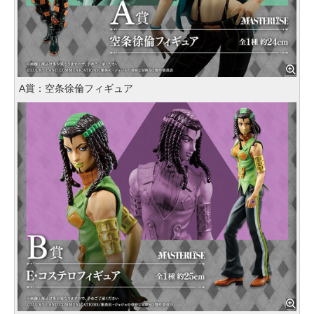
A賞：空条徐倫フィギュア