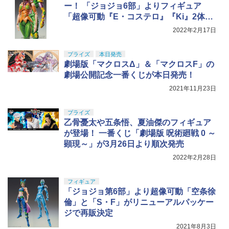
ー！ 「ジョジョ6部」よりフィギュア
「超像可動『E・コステロ』『Ki』2体セ
ット」再販分の予約受付スタート
2022年2月17日
プライズ
本日発売
劇場版「マクロスΔ」＆「マクロスF」の
劇場公開記念一番くじが本日発売！
2021年11月23日
プライズ
乙骨憂太や五条悟、夏油傑のフィギュア
が登場！ 一番くじ「劇場版 呪術廻戦 0 ～
顕現～」が3月26日より順次発売
2022年2月28日
フィギュア
「ジョジョ第6部」より超像可動「空条徐
倫」と「S・F」がリニューアルパッケー
ジで再販決定
2021年8月3日