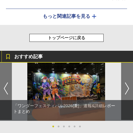
もっと関連記事を見る
トップページに戻る
おすすめ記事
「ワンダーフェスティバル2026[夏]」速報&詳細レポー
トまとめ
●
●
●
●
●
●