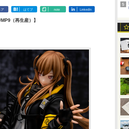
ェア
はてブ
note
LinkedIn
UMP9（再生産）】