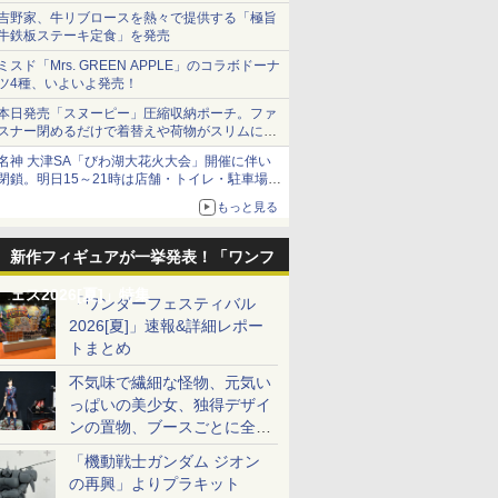
吉野家、牛リブロースを熱々で提供する「極旨
牛鉄板ステーキ定食」を発売
ミスド「Mrs. GREEN APPLE」のコラボドーナ
ツ4種、いよいよ発売！
本日発売「スヌーピー」圧縮収納ポーチ。ファ
スナー閉めるだけで着替えや荷物がスリムにま
とまる
名神 大津SA「びわ湖大花火大会」開催に伴い
閉鎖。明日15～21時は店舗・トイレ・駐車場の
利用不可
もっと見る
新作フィギュアが一挙発表！「ワンフ
ェス2026[夏]」特集
「ワンダーフェスティバル
2026[夏]」速報&詳細レポー
トまとめ
不気味で繊細な怪物、元気い
っぱいの美少女、独得デザイ
ンの置物、ブースごとに全く
異なる世界が広がる一般ディ
「機動戦士ガンダム ジオン
ーラーフォトレポート
の再興」よりプラキット