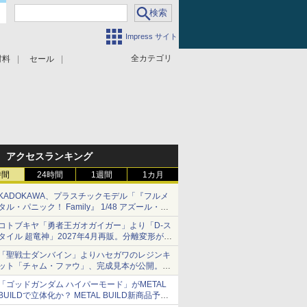
Impress サイト
全カテゴリ
材料
セール
アクセスランキング
時間
24時間
1週間
1カ月
KADOKAWA、プラスチックモデル「『フルメ
タル・パニック！ Family』 1/48 アズール・レ
イヴン」の発売延期を発表
コトブキヤ「勇者王ガオガイガー」より「D-ス
8月から9月に延期
タイル 超竜神」2027年4月再販。分離変形が可
能
「聖戦士ダンバイン」よりハセガワのレジンキ
ット「チャム・ファウ」、完成見本が公開。9
月3日頃発売予定
「ゴッドガンダム ハイパーモード」がMETAL
BUILDで立体化か？ METAL BUILD新商品予告
が公開