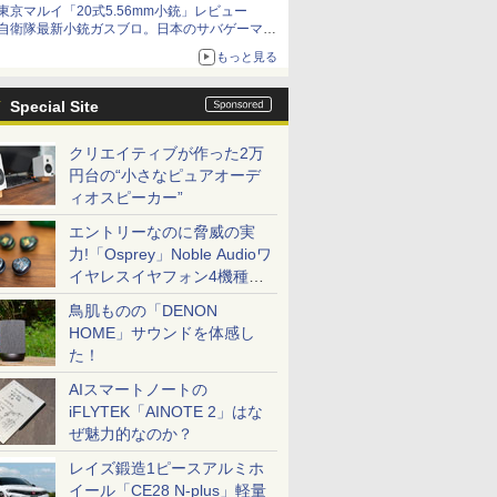
東京マルイ「20式5.56mm小銃」レビュー
自衛隊最新小銃ガスブロ。日本のサバゲーマー
で本当によかった
もっと見る
Special Site
クリエイティブが作った2万
円台の“小さなピュアオーデ
ィオスピーカー”
エントリーなのに脅威の実
力!「Osprey」Noble Audioワ
イヤレスイヤフォン4機種を
一気に聴く
鳥肌ものの「DENON
HOME」サウンドを体感し
た！
AIスマートノートの
iFLYTEK「AINOTE 2」はな
ぜ魅力的なのか？
レイズ鍛造1ピースアルミホ
イール「CE28 N-plus」軽量