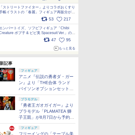
「ストリートファイター」よりコラボおくすり
手帳イラストの「春麗」フィギュア再販分が本
日出荷開始 pic.x.com/toUc1MHr41
53
217
エンバートイズ、ソフビフィギュア「Chibi
Creature ポプ子 & ピピ美 Spacesuit Ver.」の発
売中止を発表 pic.x.com/Ri45iFeYjn
47
95
もっと見る
新記事
フィギュア
アニメ『伝説の勇者ダ・ガー
ン』より「THE合体 ランド
バイソンオプションセット」
が8月7日から予約受付開始！
プラモデル
『勇者王ガオガイガー』より
プラモデル「PLAMATEA 獅
子王凱」が8月7日から予約受
付開始！
フィギュア
フリーイングの「テーブル美