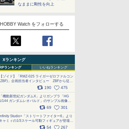
なままに剛性を向上
HOBBY Watch をフォローする
Xランキング
RPランキング
いいねランキング
【ゾイド】「RMZ-025 ライガーゼロファルコン
(ZBF)」企画担当者インタビュー ZBFから従来
デザインまで再現可能なボリューム満点のキッ
190
475
ト pic.x.com/6zOqQAQKkX
「機動新世紀ガンダムX」よりガンプラ「HG
1/144 ガンダムレオパルド」のサンプル画像が
公開！ 8月8日発売予定
69
301
pic.x.com/lTnGoAKCSY
Infinity Studio×「ストリートファイター6」より
キャミィの1/3スケール可動フィギュアが登場
pic.x.com/Eam6ArWJLs
54
267