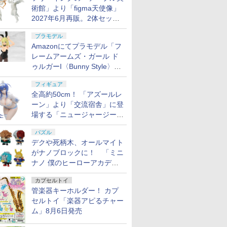
術館」より「figma天使像」
2027年6月再販。2体セット
で小便小僧にも
プラモデル
Amazonにてプラモデル「フ
レームアームズ・ガール ド
ゥルガーI〈Bunny Style〉」
が予約受付再開！
フィギュア
全高約50cm！ 「アズールレ
ーン」より「交流宿舎」に登
場する「ニュージャージー」
が1/3スケールフィギュアで
パズル
登場
デクや死柄木、オールマイト
がナノブロックに！ 「ミニ
ナノ 僕のヒーローアカデミ
ア」9月再販
カプセルトイ
管楽器キーホルダー！ カプ
セルトイ「楽器アピるチャー
ム」8月6日発売