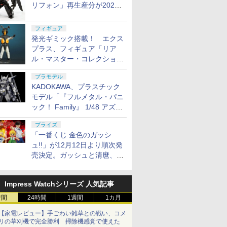
リフォン」再生産分が2027
年4月に発売
フィギュア
発光ギミック搭載！ エクス
プラス、フィギュア「リア
ル・マスター・コレクション
ゼットン リニューアルVer.」
プラモデル
11月発売
KADOKAWA、プラスチック
モデル「『フルメタル・パニ
ック！ Family』 1/48 アズー
ル・レイヴン」の発売延期を
プライズ
発表
「一番くじ 金色のガッシ
ュ!!」が12月12日より順次発
売決定。ガッシュと清麿、キ
ャンチョメとフォルゴレがフ
ィギュアで登場
Impress Watchシリーズ 人気記事
時間
24時間
1週間
1カ月
【家電レビュー】手ごわい雑草との戦い、コメ
リの草刈機で完全勝利 掃除機感覚で使えた