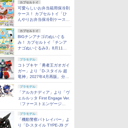
カプセルトイ
可愛らしいお弁当箱用保冷剤
ケース！ カプセルトイ「ひ
んやりお弁当保冷剤ケース
2」8月11日発売
カプセルトイ
BIGチンアナゴのぬいぐる
み！ カプセルトイ「チンア
ナゴぬいぐるみ3」8月11日
発売
プラモデル
コトブキヤ「勇者王ガオガイ
ガー」より「D-スタイル 超
竜神」2027年4月再販。分離
変形が可能
プラモデル
「アルカナディア」より「ヴ
ェルルッタ First Engage Ver.
〈ファーストエンゲージ
Ver.〉」が2027年2月発売！
プラモデル
「機動警察パトレイバー」よ
り「D-スタイル TYPE-J9 グ