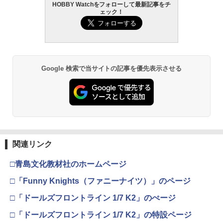
HOBBY Watchをフォローして最新記事をチ
GSIクレオス Mr.トップコート 水性プレ
東京マルイ (TOKYO MARUI) ガスブロー
2
2
ェック！
ミアムトップコートスプレー 光沢 88ml
BANDAI SPIRITS(バンダイ スピリッツ)
バックマシンガン No.14 20式 5.56mm
2
ホビー用仕上材 B601
機動警察パトレイバー EZY RG 1/48 AV-
小銃 18歳以上 ガスブローバック
98Plus (イングラム・プラス) 色分け済
みプラモデル
￥748
￥220,000
￥6,600
Google 検索で当サイトの記事を優先表示させる
タミヤ クラフトツールシリーズ No.123
東京マルイ(TOKYO MARUI) No.21 H&K
3
3
先細薄刃ニッパー (ゲートカット用) プラ
USP HG 18歳以上エアーHOPハンドガン
モデル用工具 74123
BANDAI SPIRITS(バンダイ スピリッツ)
3
30MS SIS-J00 メルンジャ[カラーA] 色
￥3,409
分け済みプラモデル
￥2,674
￥4,000
東京マルイ(TOKYO MARUI) No.16 H&K
4
関連リンク
マジ・スク+保護キャップセット
USP 10歳以上エアーHOPハンドガン 手
4
動
□青島文化教材社のホームページ
マックスファクトリー PLAMATEA MX
￥2,600
4
ちゃん 組み立て式プラモデル ノンスケ
￥2,666
□「Funny Knights（ファニーナイツ）」のページ
ール 全高約160mm
□「ドールズフロントライン 1/7 K2」のぺージ
￥10,081
東京マルイ No.10 ハイキャパ5.1 10歳以
□「ドールズフロントライン 1/7 K2」の特設ページ
5
シリコンモールド クロムハート 4種 6.7×
5
上 電動ブローバック フルオート