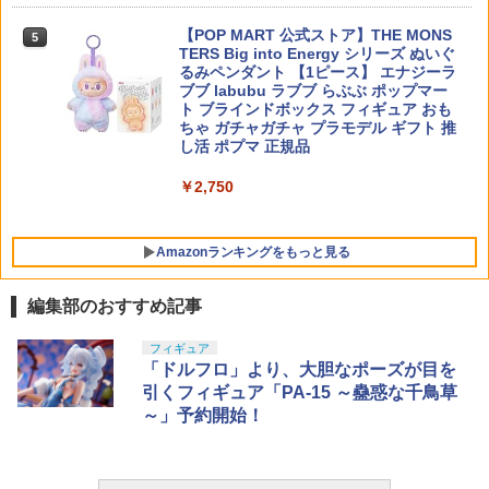
COWCOW TECHNOLOGY 強化ピスト
5
き 誕生日 ロータリー 浮遊
ンヘッド KSC/KWA Gシリーズ◆ピスト
￥8,613
【POP MART 公式ストア】THE MONS
ンカップ Oリング 補修や強化に！ G17
5
TERS Big into Energy シリーズ ぬいぐ
￥2,530
G19 G23F G26 グロック GLOCK
るみペンダント 【1ピース】 エナジーラ
ブブ labubu ラブブ らぶぶ ポップマー
￥980
ト ブラインドボックス フィギュア おも
ちゃ ガチャガチャ プラモデル ギフト 推
し活 ポプマ 正規品
￥2,750
Amazonランキングをもっと見る
編集部のおすすめ記事
BANDAI SPIRITS(バンダイ スピリッツ)
東京マルイ(TOKYO MARUI) No.25 コル
LOCTITE(ロックタイト) シールはがし
フィギュア
1
1
1
HG 機動新世紀ガンダムX ガンダムレオ
ト ガバメント HG 18歳以上エアーHOP
プレミアム 220ml
「ドルフロ」より、大胆なポーズが目を
パルド 1/144スケール 色分け済みプラモ
ハンドガン
引くフィギュア「PA-15 ～蠱惑な千鳥草
デル
￥962
～」予約開始！
￥3,384
￥3,480