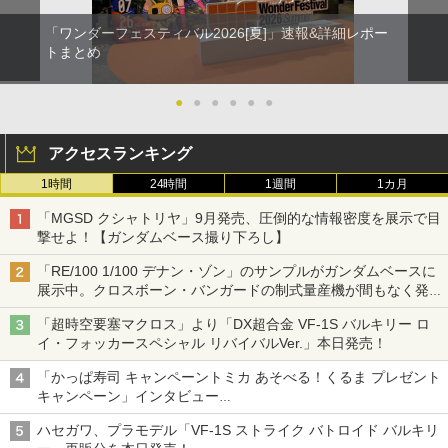
「ワンダーフェスティバル2026[夏]」速報&詳細レポー
トまとめ
●
●
●
●
●
●
アクセスランキング
1時間
24時間
1週間
1カ月
「MGSD クシャトリヤ」9月発売、圧倒的な情報密度を展示で目
撃せよ！【ガンダムベース撮り下ろし】
「RE/100 1/100 デナン・ゾン」のサンプルがガンダムベースに
展示中。クロスボーン・バンガードの制式量産機が間もなく発送
【ガンダムベース撮り下ろし】
「超時空要塞マクロス」より「DX超合金 VF-1S バルキリー ロ
イ・フォッカースペシャル リバイバルVer.」本日発売！
「かっぱ寿司 キャンペーントミカ あそべる！くるま プレゼント
キャンペーン」インタビュー
子どもが楽しめるかっぱ寿司ならではの体験とコラボの楽しさを
ハセガワ、プラモデル「VF-1S ストライク バトロイド バルキリ
追求