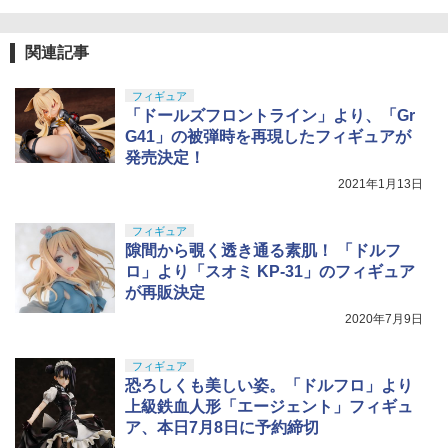
3.6cm 柄型枠 爪飾り作成 多寸法設計 立
体彫刻 耐久 繰返し ハンドメイドネイル
HG 機動戦士ガンダム00 グラハム専用ユ
￥3,815
5
(Bタイプ)
ニオンフラッグカスタム 1/144スケール
関連記事
色分け済みプラモデル
￥499
フィギュア
￥1,800
「ドールズフロントライン」より、「Gr
G41」の被弾時を再現したフィギュアが
発売決定！
2021年1月13日
フィギュア
隙間から覗く透き通る素肌！ 「ドルフ
ロ」より「スオミ KP-31」のフィギュア
が再販決定
2020年7月9日
フィギュア
恐ろしくも美しい姿。「ドルフロ」より
上級鉄血人形「エージェント」フィギュ
ア、本日7月8日に予約締切