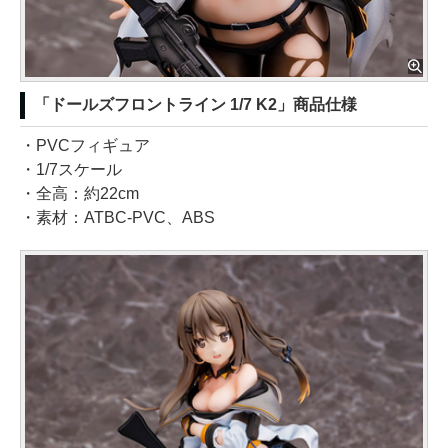
「ドールズフロントライン 1/7 K2」商品仕様
・PVCフィギュア
・1/7スケール
・全高：約22cm
・素材：ATBC-PVC、ABS