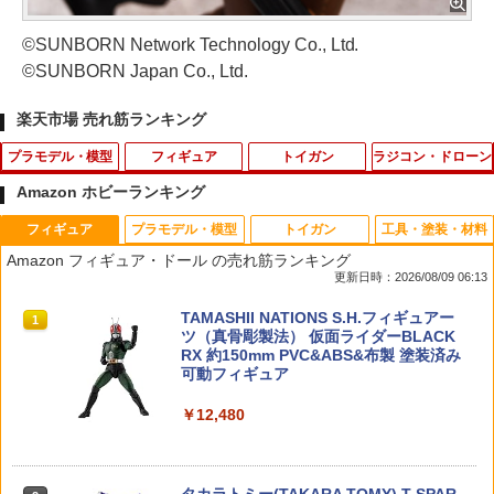
©SUNBORN Network Technology Co., Ltd.
©SUNBORN Japan Co., Ltd.
楽天市場 売れ筋ランキング
プラモデル・模型
フィギュア
トイガン
ラジコン・ドローン
Amazon ホビーランキング
フィギュア
プラモデル・模型
トイガン
工具・塗装・材料
HG 1/144 軽キャノン プラモデル 機動戦
ねんどろいど 『その着せ替え人形（ビス
ミニポーチ［戦人 senjin 迷彩 camo カ
タカラトミー ドリームトミカ SP トイ・
1
1
1
1
Amazon フィギュア・ドール の売れ筋ランキング
士Gundam GQuuuuuuX バンダイスピ
ク・ドール）は恋をする』 黒江雫 ノン
モ カモフラージュ サバゲー アウトドア
ストーリー 30周年 バズ・ライトイヤー
更新日時：2026/08/09 06:13
リッツ （ZP172171）
スケール 【2172】 (塗装済み可動フィギ
バッグ バック 小物入れ ポーチ MOLLE
NINJA ver．
ュア)
システム モールシステム コーデュラ CO
TAMASHII NATIONS S.H.フィギュアー
RDURA」
1
￥2,180
￥640
ツ（真骨彫製法） 仮面ライダーBLACK
￥6,584
RX 約150mm PVC&ABS&布製 塗装済み
￥1,320
可動フィギュア
HG 1/144 ダブルオーライザー＋GNソー
タカラトミー TOMICA TUNES SINGLE
2
2
￥12,480
ドIII BANDAI SPIRITS バンダイ スピリ
【中古】開封)Mellojoy ミニ桜うさぎ[7
PACKS TOMICA＆TOM ／トミカとトム
2
ッツ プラモデル ガンダム ガンプラ 機動
9]
【エントリー最大10倍＆3％クーポン】
2
戦士ガンダム00 ダブルオー
【メール便送料無料】HITCALL 超精密
￥924
研磨 トレーサー ABS BB弾 0.2g 2000発
￥7,050