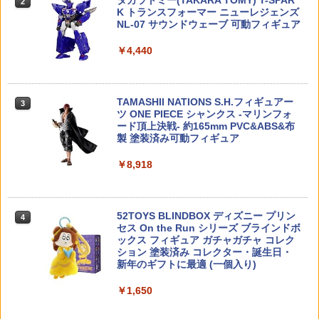
タカラトミー(TAKARA TOMY) T-SPAR
ヒットコール 蓄光【あす楽】
2
￥2,530
K トランスフォーマー ニューレジェンズ
NL-07 サウンドウェーブ 可動フィギュア
￥1,470
【全品5%ポイント】マジックフライング
3
￥4,440
ハズブロ スター・ウォーズ ブラックシ
ボール フライングボール 本物 空飛ぶボ
HG 邪虎丸 (魔神英雄伝ワタル)【新品】
3
3
リーズ ゲームストップ限定 6インチ アク
ール LEDライト付き ジャイロボール 浮
BANDAI バンダイ プラモデル バンダイH
ションフィギュア 『リパブリック・コマ
くボール ドローン 使いやすい
Gシリーズ 【宅配便のみ】
ZC LEOPARD AEG ナイロンファイバー
3
ンド』 RC-1262 (スコーチ) STAR WAR
強化ピストン CNCフルティース 14T +
S THE BLACK SERIES GAMING GREA
TAMASHII NATIONS S.H.フィギュアー
ナイロンファイバーピストンヘッド◆電
￥1,580
3
￥2,607
TS REPUBLIC COMMANDO SCORCH
ツ ONE PIECE シャンクス -マリンフォ
動ガンメカボックス対応
ード頂上決戦- 約165mm PVC&ABS&布
製 塗装済み可動フィギュア
￥7,980
￥1,880
BETAFPV マイクロナノモジュールアダ
アオシマ ザ・バイク No. 10 1/12 Honda
4
4
￥8,918
プター【ELRS NanoTXモジュール用】
NC31 CB400 SUPER FOUR 92 プラモ
デル 模型
送料無料◆るかっぷ 超かぐや姫！ 2種セ
＼エントリーでポイント10倍／【8月4日
￥2,090
4
4
ット (酒寄彩葉/かぐや) メガハウス フィ
20時〜8月11日1時59分まで】CYMA OZ
￥2,618
ギュア 【3月予約】
52TOYS BLINDBOX ディズニー プリン
ARK ARMAMENT タイプ フリップアッ
4
セス On the Run シリーズ ブラインドボ
プ BUIS リアサイト/アイアンサイト サ
ックス フィギュア ガチャガチャ コレク
バゲー
￥8,380
ション 塗装済み コレクター・誕生日・
自動回避機能 USB充電式 360°回転 おも
5
バンダイ 新品 未組立品 新機動戦記
5
新年のギフトに最適 (一個入り)
￥1,933
ちゃ プレゼント 子供の日 【テレビで話
ガンダムW 1/144 シェンロンガンダ
題】フライングボール 回転式 遊び ギフ
ム プラモデル ガンプラ
￥1,650
ト おもちゃ ミニドローン 大人向け 飛ぶ
POP UP PARADE 『空の軌跡 the 2nd』
5
ボール 飛行ボール UFO LEDライト付き
レン L size (塗装済み完成品フィギュア)
￥2,980
軽量 クリスマス 贈り物 子供 リモコン付