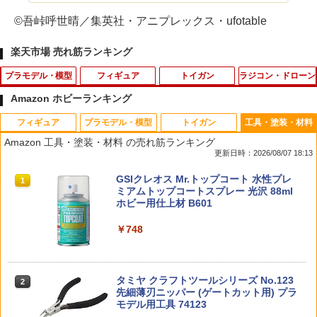
©吾峠呼世晴／集英社・アニプレックス・ufotable
楽天市場 売れ筋ランキング
プラモデル・模型
フィギュア
トイガン
ラジコン・ドローン
Amazon ホビーランキング
フィギュア
プラモデル・模型
トイガン
工具・塗装・材料
ファインモールド 1/48 帝国海軍 零式艦
ハズブロ（Hasbro）ゼルダの伝説 ヒー
STACK ハンマースプリング 東京マルイ
おふろDEミニカー E231系500番台 山手
1
1
1
1
Amazon 工具・塗装・材料 の売れ筋ランキング
上戦闘機二一型（中島製） “ソロモン航
ローズ・オブ・ハイラル ガノンドロフ、
GBBハンドガン HK45用 130％ バネ ば
線/総武線おもちゃ こども 子供 知育 勉強
更新日時：2026/08/07 18:13
空戦”【FZ06】 プラモデル
『ゼルダの伝説 ティアーズ オブ ザ キン
ね 発条 エアガンパーツ カスタムパーツ
3歳
グダム』プレミアム コレクション用 19c
ガスガン部品 ガスガンパーツ カスタム
タカラトミー(TAKARA TOMY) T-SPAR
BANDAI SPIRITS(バンダイ スピリッツ)
東京マルイ(TOKYO MARUI) No.25 コル
GSIクレオス Mr.トップコート 水性プレ
m アクションフィギュア G4419 正規品
部品 交換パーツ 交換部品 スタック HK4
1
1
1
1
￥4,400
￥799
K トランスフォーマー ニューレジェンズ
30MS SIS-J00 メルンジャ[カラーA] 色
ト ガバメント HG 18歳以上エアーHOP
ミアムトップコートスプレー 光沢 88ml
5 ガスガンアクセサリー ガスガンオプシ
NL-07 サウンドウェーブ 可動フィギュア
分け済みプラモデル
ハンドガン
ホビー用仕上材 B601
ョン ガスガンアタッチメント
￥6,840
￥4,440
￥4,200
￥3,384
￥748
￥1,080
HiPlay 大火鳥製造 BIGFIREBIRD BUIL
OK模型 イージーカバE-ライト345(透明
2
2
D 1/60 未来先鋒 骸骨カラス&ハヤブサ N
ブルー) 25054
D-01B 色分け済みプラモデル 組み立て
PLAMAX ヱヴァンゲリヲン新劇場版：
2
キット 中華プラモデル SF ロボット メカ
破 式波・アスカ・ラングレー プラモデ
￥1,728
TAMASHII NATIONS S.H.フィギュアー
HG 機動戦士ガンダム00 グラハム専用ユ
東京マルイ (TOKYO MARUI) ガスブロー
タミヤ クラフトツールシリーズ No.123
模型 コレクション ホビー ギフト プレゼ
ル（再販）[マックスファクトリー]【送
【軽量ハードケース】MILITARY-BASE
2
2
2
2
2
ツ（真骨彫製法） 仮面ライダーBLACK
ニオンフラッグカスタム 1/144スケール
バックマシンガン No.14 20式 5.56mm
先細薄刃ニッパー (ゲートカット用) プラ
ント
料無料】《発売済・在庫品》
(ミリタリーベース)ABS ハンドガン キャ
RX 約150mm PVC&ABS&布製 塗装済み
色分け済みプラモデル
小銃 18歳以上 ガスブローバック
モデル用工具 74123
リングハードガンケース 29cm BK◆ハ
可動フィギュア