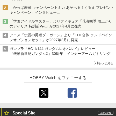
チューバ、テナサクなど5種各3色
「かっぱ寿司 キャンペーントミカ あそべる！くるま プレゼント
キャンペーン」インタビュー
子どもが楽しめるかっぱ寿司ならではの体験とコラボの楽しさを
「学園アイドルマスター」よりフィギュア「花海咲季 雨上がり
追求
のアイリス 特訓前Ver.」が2027年4月に発売
アニメ『伝説の勇者ダ・ガーン』より「THE合体 ランドバイソ
ンオプションセット」が2027年5月に発売
「THE合体ランドバイソン」と連動するオプションパーツセット
ガンプラ「HG 1/144 ガンダムレオパルド」レビュー
『機動新世紀ガンダムX』30周年！インナーアームガトリングの
変形機構まで再現し最新フォーマットでキット化！
もっと見る
HOBBY Watch をフォローする
Special Site