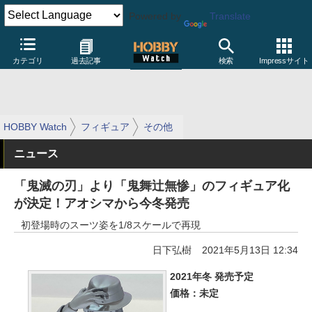
Powered by
Translate
カテゴリ
過去記事
検索
Impressサイト
HOBBY Watch
フィギュア
その他
ニュース
「鬼滅の刃」より「鬼舞辻無惨」のフィギュア化
が決定！アオシマから今冬発売
初登場時のスーツ姿を1/8スケールで再現
日下弘樹
2021年5月13日 12:34
2021年冬 発売予定
価格：未定