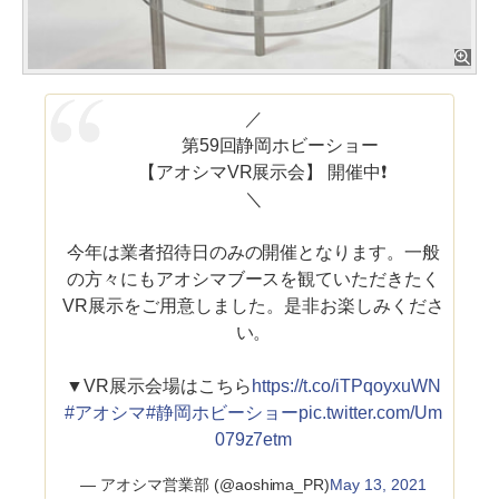
／
第59回静岡ホビーショー
【アオシマVR展示会】 開催中❗️
＼
今年は業者招待日のみの開催となります。一般
の方々にもアオシマブースを観ていただきたく
VR展示をご用意しました。是非お楽しみくださ
い。
▼VR展示会場はこちら
https://t.co/iTPqoyxuWN
#アオシマ
#静岡ホビーショー
pic.twitter.com/Um
079z7etm
— アオシマ営業部 (@aoshima_PR)
May 13, 2021