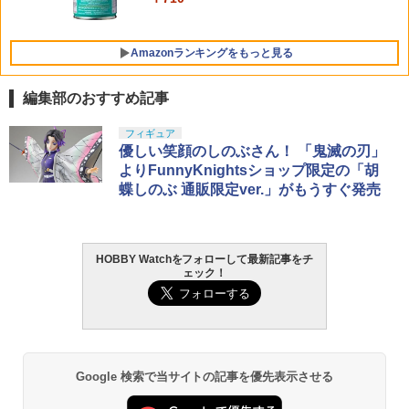
5
LL 草薙素子 約140mm PVC&ABS製 塗
破れあり
的 マト 標的 ターゲット エアガン モデル
￥7,800
装済み可動フィギュア
ガン 電動ガン 練習 競技 訓練 射撃 屋内
BB弾 銀ダン 銀玉
￥4,950
Amazonランキングをもっと見る
￥9,618
￥1,930
編集部のおすすめ記事
フィギュア
優しい笑顔のしのぶさん！ 「鬼滅の刃」
よりFunnyKnightsショップ限定の「胡
蝶しのぶ 通販限定ver.」がもうすぐ発売
HOBBY Watchをフォローして最新記事をチ
ェック！
Google 検索で当サイトの記事を優先表示させる