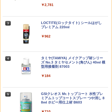
ードケース/ガンケース/ガンバッグ
￥4,590
￥7,310
アーテック ドキドキ！わくわくタイマー
3
￥1,850
￥193,900
￥2,781
工作キット 55414
￥11,300
￥1,280
￥1,850
FULL MECHANICS 1/100 ガンダムエア
ねんどろいど 『ファイナルファンタジー
3
3
BANDAI SPIRITS(バンダイスピリッツ)
東京マルイ(TOKYO MARUI) No.21 H&K
LOCTITE(ロックタイト) シールはがし
リアル フルメカニクス BANDAI SPIRIT
XIV』 グ・ラハ・ティア (塗装済み可動
3
3
3
TAMASHII NATIONS S.H.フィギュアー
30MS SIS-H00 セスティエ[カラーC] 色
USP HG 18歳以上エアーHOPハンドガン
プレミアム 220ml
S バンダイ スピリッツ ガンダム プラモ
フィギュア)
タクティカルバイポッド グリップ レプ
3
3
ツ ONE PIECE シャンクス -マリンフォ
分け済みプラモデル
デル ガンプラ 機動戦士ガンダム 水星の
リカ ナイロン製Y字型スタンド、弾性伸
ード頂上決戦- 約165mm PVC&ABS&布
魔女
縮脚スタンド、アウトドアタクティカル
￥3,409
￥962
￥7,506
【楽天ランキング1位入賞】ゆらゆらイ
4
製 塗装済み可動フィギュア
伸縮スタンド、弾性サポート装置、20m
￥4,682
カちゃん イカおもちゃ 充電式 子供用 知
m、(ブラック)
￥4,800
育玩具 障害物回避 親子遊び ダンシング
￥8,918
電動おもちゃ (黄（Yellow）)
￥1,546
クラウンモデル AK47 10歳以上 エアー
【中古】 美品 タカラトミー トランスフ
4
4
タミヤ(TAMIYA) メイクアップ材シリー
BANDAI SPIRITS(バンダイ スピリッツ)
コッキングライフル ブラック
4
ォーマー レジェンズ LG13 メガトロン
￥1,880
4
ズ No.3 タミヤセメント(角びん) 40ml 模
HGAW 機動新世紀ガンダムX ガンダムエ
【中古】【未組立】1/100 MG ガンダム
破壊大帝 フィギュア
4
型用接着剤 87003
タカラトミー(TAKARA TOMY) T-SPAR
アマスター 1/144スケール 色分け済みプ
アストレア TYPE-F フルウェポンセット
￥4,761
4
K トランスフォーマー ニューレジェンズ
ラモデル
プレミアムバンダイ限定 [5061862]＜プ
宮川ゴム VSR-10 プロスナイパー用 チャ
￥7,552
4
NL-06 オートボット コスモス 可動フィ
￥184
ラモデル＞（代引き不可）6512
ンバーパッキン シリコン 60°/70°セット
53930 OP930 スーパーストックBZモー
5
ギュア
2個入 押しゴム付◆マルイ エアコキ ボル
￥3,732
ター 23T タミヤ オプションパーツ 送料
トアクション ライフル 気密性 跳び箱
￥4,830
無料
東京マルイ(TOKYO MARUI) No.16 H&K
5
￥4,440
USP 10歳以上エアーHOPハンドガン 手
【中古】未開封)B賞 千切豹馬 フィギュ
5
￥1,790
GSIクレオス Mr.トップコート 水性プレ
動
5
ア ｢一番くじ ブルーロック 存在の証明｣
￥4,246
ミアムトップコートスプレー つや消し 8
BANDAI SPIRITS(バンダイ スピリッツ)
[69]
5
8ml ホビー用仕上材 B603
30MS Fate/Grand Order アルトリア・
【中古】1/144 バンダイスピリッツ HG
￥2,666
5
TAMASHII NATIONS S.H.フィギュアー
キャスター 色分け済みプラモデル
ハイザック・カスタム (A.O.Z RE-BOOT
5
￥7,655
ツ 攻殻機動隊 THE GHOST IN THE SHE
￥710
版) 【B】 ※未組立・外箱に傷み、少し
東京マルイ プロ・ターゲット サバゲー