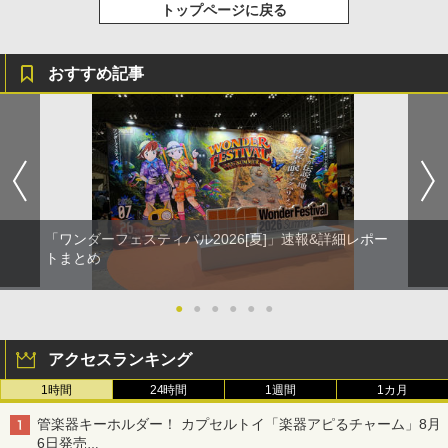
トップページに戻る
おすすめ記事
「ワンダーフェスティバル2026[夏]」速報&詳細レポー
トまとめ
●
●
●
●
●
●
アクセスランキング
1時間
24時間
1週間
1カ月
管楽器キーホルダー！ カプセルトイ「楽器アピるチャーム」8月
6日発売