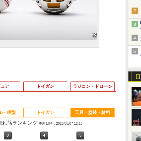
ギュア
トイガン
ラジコン・ドローン
3
3
3
3
4
4
4
4
5
5
5
5
6
6
6
6
ル・模型
トイガン
工具・塗装・材料
の売れ筋ランキング
更新日時：2026/08/07 12:13
3
3
3
3
4
4
4
4
5
5
5
5
6
6
6
6