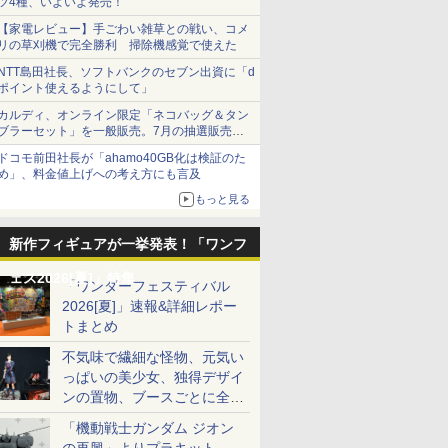
ツ4種、いよいよ発売！
【家電レビュー】手ごわい雑草との戦い、コメ
リの草刈機で完全勝利 掃除機感覚で使えた
NTT島田社長、ソフトバンクのセブン出資に「d
ポイント使えるようにして」
カルディ、オンライン限定「ネコバッグ＆タン
ブラーセット」を一般販売。7月の抽選販売の
当選無効分
ドコモ前田社長が「ahamo40GB化は検証のた
め」、料金値上げへの考え方にも言及
もっと見る
新作フィギュアが一挙発表！「ワンフ
ェス2026[夏]」特集
「ワンダーフェスティバル
2026[夏]」速報&詳細レポー
トまとめ
7
7
7
7
8
8
8
8
9
9
9
9
10
10
10
10
不気味で繊細な怪物、元気い
っぱいの美少女、独得デザイ
ンの置物、ブースごとに全く
異なる世界が広がる一般ディ
「機動戦士ガンダム ジオン
7
7
7
7
8
8
8
8
9
9
9
9
10
10
10
10
ーラーフォトレポート