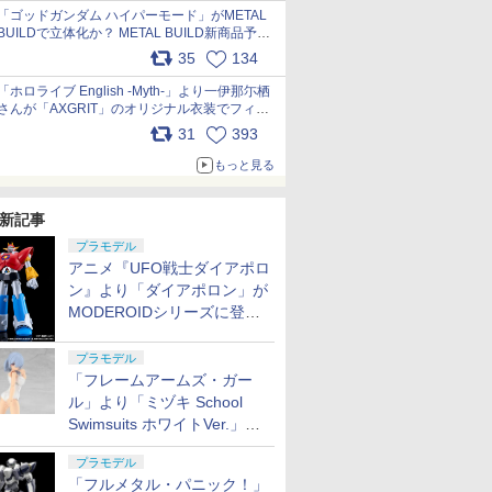
pic.x.com/nszPIDTpbg
「ゴッドガンダム ハイパーモード」がMETAL
BUILDで立体化か？ METAL BUILD新商品予告
が公開 pic.x.com/HIcLLIM3ar
35
134
「ホロライブ English -Myth-」より一伊那尓栖
さんが「AXGRIT」のオリジナル衣装でフィギ
ュア化 pic.x.com/YMGhdIAzNa
31
393
もっと見る
新記事
プラモデル
アニメ『UFO戦士ダイアポロ
ン』より「ダイアポロン」が
MODEROIDシリーズに登
場。2027年2月に発売
プラモデル
「フレームアームズ・ガー
ル」より「ミヅキ School
Swimsuits ホワイトVer.」が8
月10日から予約開始決定！
プラモデル
「フルメタル・パニック！」