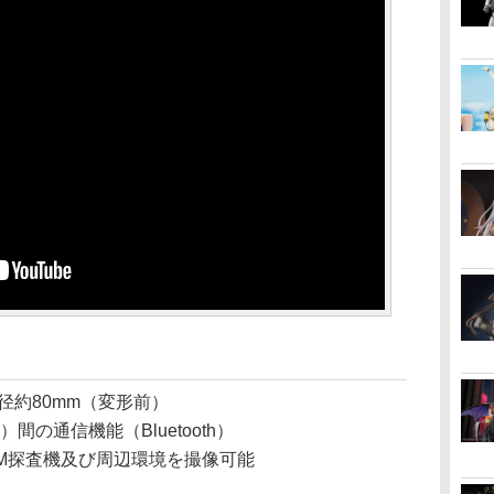
径約80mm（変形前）
Q）間の通信機能（Bluetooth）
IM探査機及び周辺環境を撮像可能