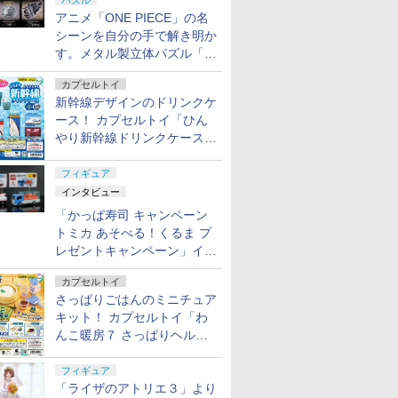
パズル
アニメ「ONE PIECE」の名
シーンを自分の手で解き明か
す。メタル製立体パズル「は
ずる ONE PIECE」シリーズ
カプセルトイ
3種が登場
新幹線デザインのドリンクケ
ース！ カプセルトイ「ひん
やり新幹線ドリンクケース」
8月11日発売
フィギュア
インタビュー
「かっぱ寿司 キャンペーン
トミカ あそべる！くるま プ
レゼントキャンペーン」イン
タビュー
カプセルトイ
さっぱりごはんのミニチュア
キット！ カプセルトイ「わ
んこ暖房７ さっぱりヘルシ
ー料理」8月7日発売
フィギュア
「ライザのアトリエ３」より