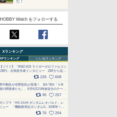
た！
HOBBY Watch をフォローする
Xランキング
RPランキング
いいねランキング
【ゾイド】「RMZ-025 ライガーゼロファルコン
(ZBF)」企画担当者インタビュー ZBFから従来
デザインまで再現可能なボリューム満点のキッ
226
608
ト pic.x.com/6zOqQAQKkX
野中剛氏や寺野彰氏が登壇！ BS-TBS「Ｘ年
後の関係者たち」、8月6日21時放送分のテーマ
は「超合金」！ pic.x.com/uWyt1uyuFm
95
257
ガンプラ「HG 1/144 ガンダムレオパルド」レ
ビュー 『機動新世紀ガンダムX』30周年！イ
ンナーアームガトリングの変形機構まで再現し
76
204
最新フォーマットでキット化！