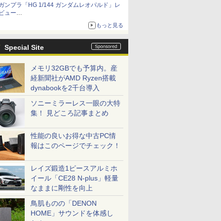
ガンプラ「HG 1/144 ガンダムレオパルド」レ
ビュー
『機動新世紀ガンダムX』30周年！インナーア
もっと見る
ームガトリングの変形機構まで再現し最新フォ
ーマットでキット化！
Special Site
メモリ32GBでも予算内。産
経新聞社がAMD Ryzen搭載
dynabookを2千台導入
ソニーミラーレス一眼の大特
集！ 見どころ記事まとめ
性能の良いお得な中古PC情
報はこのページでチェック！
レイズ鍛造1ピースアルミホ
イール「CE28 N-plus」軽量
なままに剛性を向上
鳥肌ものの「DENON
HOME」サウンドを体感し