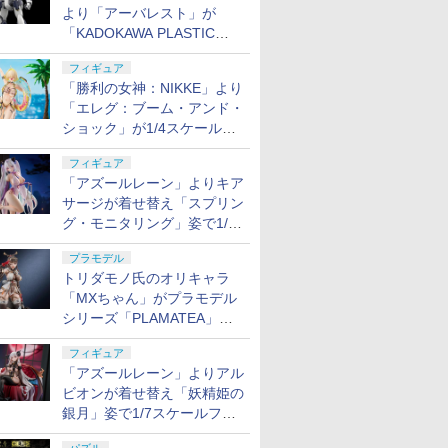
より「アーバレスト」が
「KADOKAWA PLASTIC
MODEL SERIES」から1/48
フィギュア
スケールで登場！
「勝利の女神：NIKKE」より
「エレグ：ブーム・アンド・
ショック」が1/4スケールで
フィギュア化！
フィギュア
「アズールレーン」よりキア
サージが着せ替え「スプリン
グ・モニタリング」姿で1/6
スケールフィギュア化！
プラモデル
トリダモノ氏のオリキャラ
「MXちゃん」がプラモデル
シリーズ「PLAMATEA」で
登場！ 2027年1月発売予定
フィギュア
「アズールレーン」よりアル
ビオンが着せ替え「妖精姫の
銀月」姿で1/7スケールフィ
ギュア化！