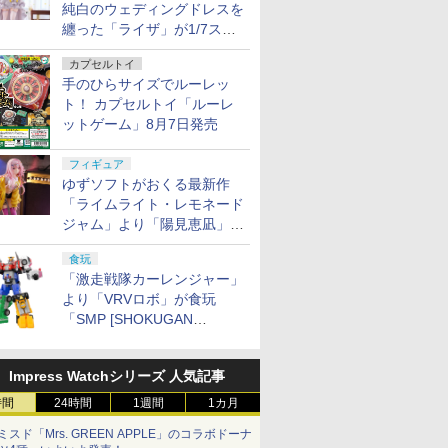
純白のウェディングドレスを
纏った「ライザ」が1/7スケ
ールフィギュアで登場！
カプセルトイ
手のひらサイズでルーレッ
ト！ カプセルトイ「ルーレ
ットゲーム」8月7日発売
フィギュア
ゆずソフトがおくる最新作
「ライムライト・レモネード
ジャム」より「陽見恵凪」が
1/3.5スケールフィギュアで
食玩
登場！
「激走戦隊カーレンジャー」
より「VRVロボ」が食玩
「SMP [SHOKUGAN
MODELING PROJECT]」に
登場！
Impress Watchシリーズ 人気記事
時間
24時間
1週間
1カ月
ミスド「Mrs. GREEN APPLE」のコラボドーナ