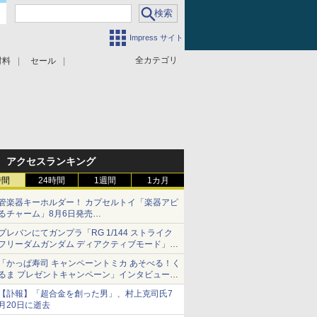
Impress サイト
全カテゴリ
材料
セール
アクセスランキング
時間
24時間
1週間
1カ月
管楽器キーホルダー！ カプセルトイ「楽器アピ
るチャーム」8月6日発売
チューバ、テナサクなど5種各3色
プレバンにてガンプラ「RG 1/144 ストライク
フリーダムガンダム ディアクティブモード」の
再販分が8月7日11時より予約開始！
「かっぱ寿司 キャンペーントミカ あそべる！く
るま プレゼントキャンペーン」インタビュー
子どもが楽しめるかっぱ寿司ならではの体験と
【訃報】「超合金を創った男」、村上克司氏7
コラボの楽しさを追求
月20日に逝去