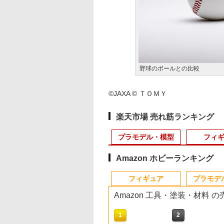
野球のボールとの比較
©JAXA © ＴＯＭＹ
楽天市場 売れ筋ランキング
プラモデル・模型
フィ
Amazon ホビーランキング
10
10
10
10
1
1
1
1
2
2
2
2
フィギュア
プラモデ
Amazon 工具・塗装・材料 
10
10
10
10
1
1
1
1
2
2
2
2