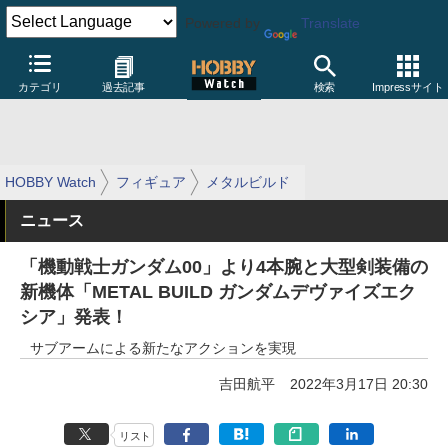
Powered by
Translate
カテゴリ
過去記事
検索
Impressサイト
HOBBY Watch
フィギュア
メタルビルド
ニュース
「機動戦士ガンダム00」より4本腕と大型剣装備の
新機体「METAL BUILD ガンダムデヴァイズエク
シア」発表！
サブアームによる新たなアクションを実現
吉田航平
2022年3月17日 20:30
リスト