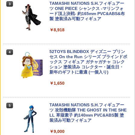
用バッテリー
TAMASHII NATIONS S.H.フィギュアー
3
￥2,280
ツ ONE PIECE シャンクス -マリンフォ
ード頂上決戦- 約165mm PVC&ABS&布
￥648
PLAMAX BP-02 バニースーツ プランニ
4
製 塗装済み可動フィギュア
ング ソフィア・F・シャーリング 虎アー
【一年間保証&人気魔法フライボール】
4
マーVer. プラモデル[マックスファクトリ
フライングボール おもちゃ 子供 ブーメ
【当店独自で＋P10倍★要エントリー】
4
￥8,918
ー]【送料無料】《発売済・在庫品》
ラン ボール 飛ぶ 空飛ぶ 光る おもちゃス
【中古】[TOY] トランスフォーマー レガ
PEW Tactical MOLLEパック プラットフ
ピナーボール ブーメラン スピナー ジャ
4
シー ユナイテッド TL-77 サイドバーン
ォーム【メール便(ネコポス)可】
イロ ドローン 飛行ボール フライング ス
(RID 2001ユニバース) 完成トイ タカラ
￥7,150
ピナー 回転式 飛行ボールトイ ミニドロ
トミー(20241130)
ーン プレゼント
52TOYS BLINDBOX ディズニー プリン
￥2,830
4
セス On the Run シリーズ ブラインドボ
￥2,390
ックス フィギュア ガチャガチャ コレク
￥1,380
2026年10月予約 ガチャ【ないぞうくん
5
ション 塗装済み コレクター・誕生日・
とさいぼうちゃん。めじるしマスコット
新年のギフトに最適 (一個入り)
4種セット カプセルトイ】
東京マルイ 互換 ハイバレットガス152a
5
1/24 スポーツカーシリーズ No.378 NIS
5
ガスガン ガス 対応 カートリッジ ボンベ
￥1,650
タミヤ OP.697 スーパーストック RZ モ
SAN レパード2ドア ハードトップ280
￥1,280
5
自転車 大容量 サバゲー サバイバルゲー
ーター【53697】
X・SF-L No.24378 プラモデル タミヤ
ム エアガン ガスガン用 ガスブローバッ
【9月予約】
クガン LayLax
￥3,880
TAMASHII NATIONS S.H.フィギュアー
5
￥2,480
￥1,770
ツ 攻殻機動隊 THE GHOST IN THE SHE
LL 草薙素子 約140mm PVC&ABS製 塗
装済み可動フィギュア
￥9,000