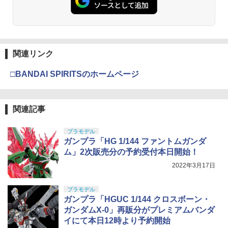
モデル用工具 74123
ちゃん 組み立て式プラモデル ノンスケ
ール 全高約160mm
￥3,409
￥2,781
￥9,980
東京マルイ No.10 ハイキャパ5.1 10歳以
4
関連リンク
タミヤ(TAMIYA) メイクアップ材シリー
上 電動ブローバック フルオート
4
ズ No.3 タミヤセメント(角びん) 40ml 模
BANDAI SPIRITS(バンダイ スピリッツ)
4
□BANDAI SPIRITSのホームページ
型用接着剤 87003
HGAW 機動新世紀ガンダムX ガンダムエ
￥3,815
アマスター 1/144スケール 色分け済みプ
ラモデル
￥184
関連記事
￥3,100
東京マルイ(TOKYO MARUI) No.16 H&K
5
USP 10歳以上エアーHOPハンドガン 手
GSIクレオス Mr.トップコート 水性プレ
プラモデル
動
5
ミアムトップコートスプレー つや消し 8
ガンプラ「HG 1/144 ファントムガンダ
8ml ホビー用仕上材 B603
BANDAI SPIRITS(バンダイスピリッツ)
￥2,666
ム」2次販売分の予約受付本日開始！
5
30MS SIS-H00 セスティエ[カラーC] 色
2022年3月17日
分け済みプラモデル
￥710
￥4,500
プラモデル
ガンプラ「HGUC 1/144 クロスボーン・
ガンダムX-0」再販分がプレミアムバンダ
イにて本日12時より予約開始