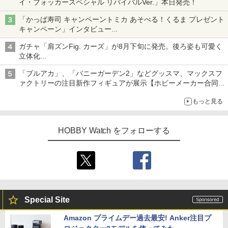
イ・フォッカースペシャル リバイバルVer.」本日発売！
「かっぱ寿司 キャンペーントミカ あそべる！くるま プレゼント
キャンペーン」インタビュー
子どもが楽しめるかっぱ寿司ならではの体験とコラボの楽しさを
ガチャ「肩ズンFig. カーズ」が8月下旬に発売。後ろ姿も可愛く
追求
立体化
ライトニング・マックィーンやメーターなど4種がラインナップ
「ブルアカ」、「バニーガーデン2」などグッスマ、マックスフ
ァクトリーの注目新作フィギュアが展示【ホビーメーカー合同展
示会】
もっと見る
HOBBY Watch をフォローする
Special Site
Amazon プライムデー過去最安! Anker注目プ