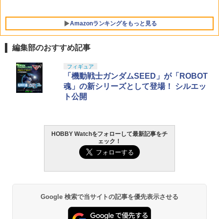
Amazonランキングをもっと見る
編集部のおすすめ記事
BANDAI SPIRITS(バンダイ スピリッツ)
東京マルイ(TOKYO MARUI) No.25 コル
LOCTITE(ロックタイト) シールはがし
フィギュア
1
1
1
30MS SIS-J00 メルンジャ[カラーA] 色
ト ガバメント HG 18歳以上エアーHOP
プレミアム 220ml
「機動戦士ガンダムSEED」が「ROBOT
分け済みプラモデル
ハンドガン
魂」の新シリーズとして登場！ シルエッ
￥962
ト公開
￥4,200
￥3,384
HOBBY Watchをフォローして最新記事をチ
GSIクレオス Mr.トップコート 水性プレ
BANDAI SPIRITS(バンダイ スピリッツ)
東京マルイ (TOKYO MARUI) ガスブロー
2
2
2
ェック！
ミアムトップコートスプレー 光沢 88ml
機動警察パトレイバー EZY RG 1/48 AV-
バックマシンガン No.14 20式 5.56mm
ホビー用仕上材 B601
98Plus (イングラム・プラス) 色分け済
小銃 18歳以上 ガスブローバック
みプラモデル
￥748
￥197,900
￥6,600
Google 検索で当サイトの記事を優先表示させる
タミヤ クラフトツールシリーズ No.123
東京マルイ(TOKYO MARUI) No.21 H&K
3
3
先細薄刃ニッパー (ゲートカット用) プラ
マックスファクトリー PLAMATEA MX
USP HG 18歳以上エアーHOPハンドガン
3