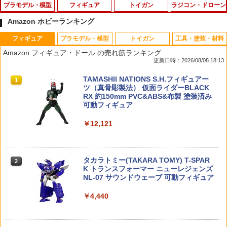
プラモデル・模型
フィギュア
トイガン
ラジコン・ドローン
Amazon ホビーランキング
フィギュア
プラモデル・模型
トイガン
工具・塗装・材料
【8月中旬 発売予定】 HGUC 1/144 キュ
ねんどろいど 鏡音レン 2.0 「サイリウム
PEW Tactical AXLスタイル バッテリー
タミヤ VGスラストベアリンググリス TR
1
1
1
1
Amazon フィギュア・ドール の売れ筋ランキング
ベレイ BANDAI SPIRITS（バンダイ ス
＋持ち手（右手）」付き
エニウェアー
Fシリーズ【42130】 ラジコンパーツ
更新日時：2026/08/08 18:13
ピリッツ） 機動戦士Ζガンダム ガンプラ
プラモデル（ラッピング不可）
￥6,900
￥2,290
￥880
TAMASHII NATIONS S.H.フィギュアー
1
ツ（真骨彫製法） 仮面ライダーBLACK
￥2,200
RX 約150mm PVC&ABS&布製 塗装済み
可動フィギュア
イーグル模型 SPボールエンドリムーバ
2
ねんどろいど 鏡音リン 2.0 「サイリウム
2
《今月のフェア》M4/M16用 500連 ロン
ー[GU] #3478U2-GU
2
＋持ち手（右手）」付き
￥12,121
グマガジン BK
【中古】【未組立】1/24 ニッサン スカ
2
イライン GTS-X R31 [20428]＜プラモデ
￥1,298
￥6,900
ル＞（代引き不可）6513
￥1,237
タカラトミー(TAKARA TOMY) T-SPAR
2
￥2,240
K トランスフォーマー ニューレジェンズ
NL-07 サウンドウェーブ 可動フィギュア
2026年8月予約 ガチャ【キーウィの醤油
ラジコン ラジコンカー 車 子供 おもちゃ
3
3
【バラ売り】 2025年10月入荷分 実物 S
さし コンプリート 4種セット カプセルト
BMW レクサス シボレー ランボルギーニ
3
￥4,440
UREFIRE シュアファイア SF123A 純正
イ】ガチャガチャ ガチャ フルコンプ
ベントレー RC 1:24 セレクトアソート
HGUC ハイザック 連邦軍カラー BANDA
3
リチウム バッテリー 電池 3v 正規品 / 1
プレゼント ギフト クリスマス
I SPIRITS バンダイ スピリッツ 機動戦士
本 単品 | フラッシュライト ウエポンライ
Zガンダム プラモデル ガンプラ 連邦軍
￥1,980
ト ウェポンライト タクティカルライト
￥2,280