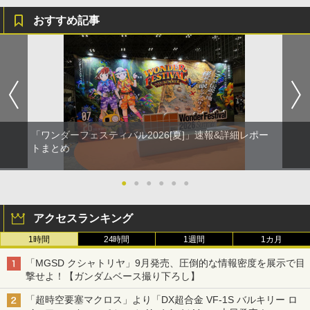
おすすめ記事
「ワンダーフェスティバル2026[夏]」速報&詳細レポー
トまとめ
●
●
●
●
●
●
アクセスランキング
1時間
24時間
1週間
1カ月
「MGSD クシャトリヤ」9月発売、圧倒的な情報密度を展示で目
撃せよ！【ガンダムベース撮り下ろし】
「超時空要塞マクロス」より「DX超合金 VF-1S バルキリー ロ