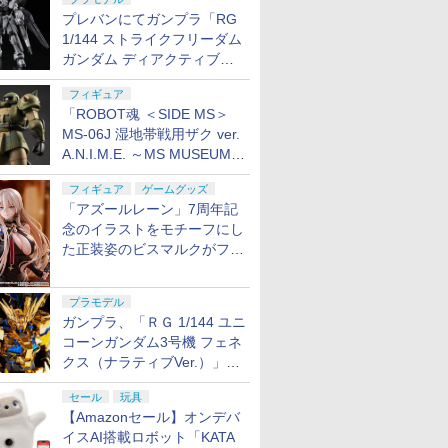
8月7日16時から予約開始！
プレバンにてガンプラ「RG
1/144 ストライクフリーダム
ガンダム ディアクティブモ
ード」の再販分が8月7日11
フィギュア
時より予約開始！
「ROBOT魂 ＜SIDE MS＞
MS-06J 湿地帯戦用ザク ver.
A.N.I.M.E. ～MS MUSEUM
～」がプレバンにて8月7日
フィギュア
ゲームグッズ
16時より予約開始！
「アズールレーン」7周年記
念のイラストをモチーフにし
た正装姿のビスマルクがフィ
ギュア化。予約受付開始
プラモデル
ガンプラ、「ＲＧ 1/144 ユニ
コーンガンダム3号機 フェネ
クス（ナラティブVer.）」
と、「ＨＧ 1/144 ガンダムエ
セール
玩具
アマスターバースト」再販
【Amazonセール】オンデバ
イスAI搭載ロボット「KATA