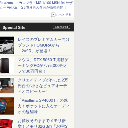
Amazonにてガンプラ「MG 1/100 MSN-04 サザ
ビー Ver.Ka」など9月再入荷分が販売再開！
もっと見る
Special Site
レイズのプレミアムカー向け
ブランドHOMURAから
「2×9R」が登場！
マウス、RTX 5060 Ti搭載ゲ
ーミングPCが7万5,000円オ
フで30万円台！
クリエイティブが作った2万
円台の“小さなピュアオーデ
ィオスピーカー”
「A&ultima SP4000T」の魅
力！ポケットに入るオーディ
オの醍醐味
お値段そのままでメモリ倍
増！メモリ32GBの「お得な