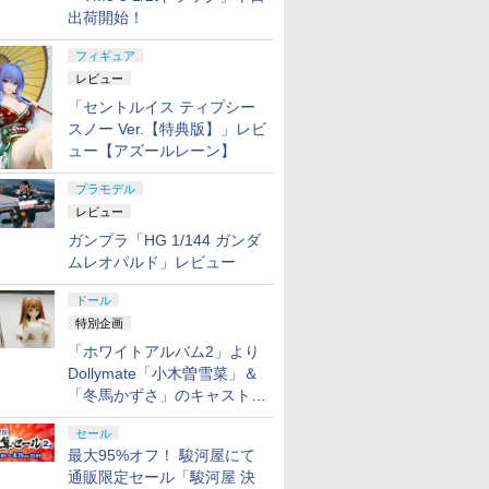
出荷開始！
フィギュア
レビュー
「セントルイス ティプシー
スノー Ver.【特典版】」レビ
ュー【アズールレーン】
プラモデル
レビュー
ガンプラ「HG 1/144 ガンダ
ムレオパルド」レビュー
ドール
特別企画
「ホワイトアルバム2」より
Dollymate「小木曽雪菜」＆
「冬馬かずさ」のキャストド
ール実物見本が東京フィギュ
セール
アギャラリーにて展示中
最大95%オフ！ 駿河屋にて
通販限定セール「駿河屋 決