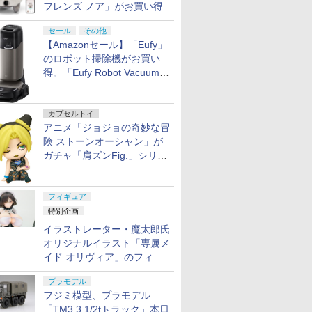
フレンズ ノア」がお買い得
セール
その他
【Amazonセール】「Eufy」
のロボット掃除機がお買い
得。「Eufy Robot Vacuum
Omni S2」も対象に
カプセルトイ
アニメ「ジョジョの奇妙な冒
険 ストーンオーシャン」が
ガチャ「肩ズンFig.」シリー
ズに登場
フィギュア
特別企画
イラストレーター・魔太郎氏
オリジナルイラスト「専属メ
イド オリヴィア」のフィギ
ュア彩色原型が東京フィギュ
プラモデル
アギャラリーにて展示中
フジミ模型、プラモデル
「TM3 3 1/2tトラック」本日