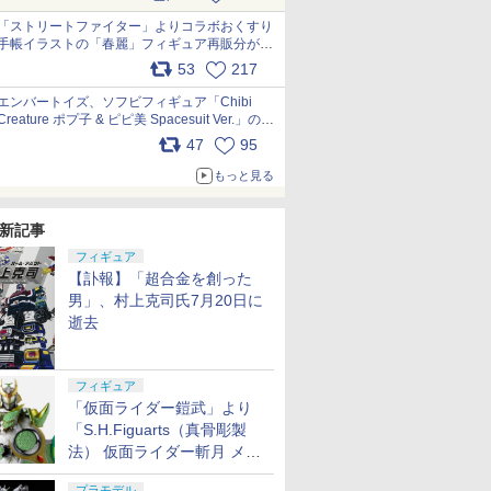
「ストリートファイター」よりコラボおくすり
手帳イラストの「春麗」フィギュア再販分が本
日出荷開始 pic.x.com/toUc1MHr41
53
217
エンバートイズ、ソフビフィギュア「Chibi
Creature ポプ子 & ピピ美 Spacesuit Ver.」の発
売中止を発表 pic.x.com/Ri45iFeYjn
47
95
もっと見る
新記事
フィギュア
【訃報】「超合金を創った
男」、村上克司氏7月20日に
逝去
フィギュア
「仮面ライダー鎧武」より
「S.H.Figuarts（真骨彫製
法） 仮面ライダー斬月 メロ
ンアームズ」がプレバンにて
プラモデル