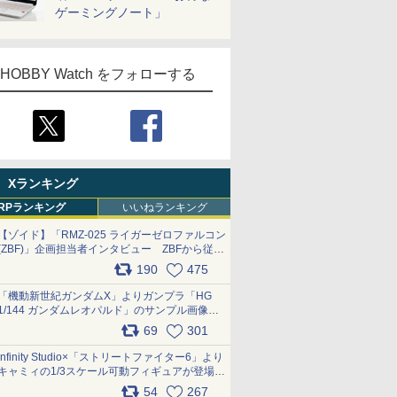
ゲーミングノート」
HOBBY Watch をフォローする
Xランキング
RPランキング
いいねランキング
【ゾイド】「RMZ-025 ライガーゼロファルコン
(ZBF)」企画担当者インタビュー ZBFから従来
デザインまで再現可能なボリューム満点のキッ
190
475
ト pic.x.com/6zOqQAQKkX
「機動新世紀ガンダムX」よりガンプラ「HG
1/144 ガンダムレオパルド」のサンプル画像が
公開！ 8月8日発売予定
69
301
pic.x.com/lTnGoAKCSY
Infinity Studio×「ストリートファイター6」より
キャミィの1/3スケール可動フィギュアが登場
pic.x.com/Eam6ArWJLs
54
267