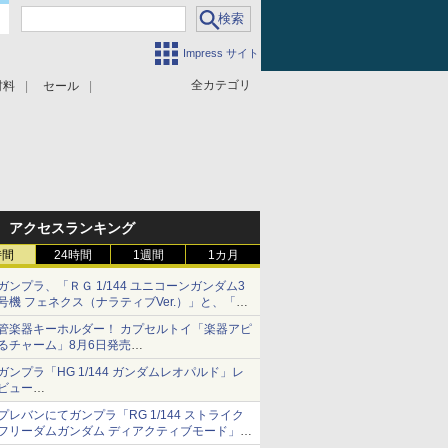
Impress サイト
全カテゴリ
材料
セール
アクセスランキング
時間
24時間
1週間
1カ月
ガンプラ、「ＲＧ 1/144 ユニコーンガンダム3
号機 フェネクス（ナラティブVer.）」と、「Ｈ
Ｇ 1/144 ガンダムエアマスターバースト」再販
管楽器キーホルダー！ カプセルトイ「楽器アピ
るチャーム」8月6日発売
チューバ、テナサクなど5種各3色
ガンプラ「HG 1/144 ガンダムレオパルド」レ
ビュー
『機動新世紀ガンダムX』30周年！インナーア
プレバンにてガンプラ「RG 1/144 ストライク
ームガトリングの変形機構まで再現し最新フォ
フリーダムガンダム ディアクティブモード」の
ーマットでキット化！
再販分が8月7日11時より予約開始！