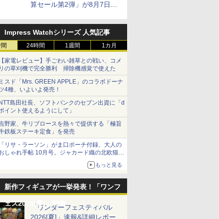
算セール第2弾」が8月7日12
時より開催
Impress Watchシリーズ 人気記事
時間
24時間
1週間
1カ月
【家電レビュー】手ごわい雑草との戦い、コメ
リの草刈機で完全勝利 掃除機感覚で使えた
ミスド「Mrs. GREEN APPLE」のコラボドーナ
ツ4種、いよいよ発売！
NTT島田社長、ソフトバンクのセブン出資に「d
ポイント使えるようにして」
吉野家、牛リブロースを熱々で提供する「極旨
牛鉄板ステーキ定食」を発売
「リサ・ラーソン」がま口ポーチ付録、大人の
おしゃれ手帖 10月号。ジャカード織の北欧猫デ
ザイン
もっと見る
新作フィギュアが一挙発表！「ワンフ
ェス2026[夏]」特集
「ワンダーフェスティバル
2026[夏]」速報&詳細レポー