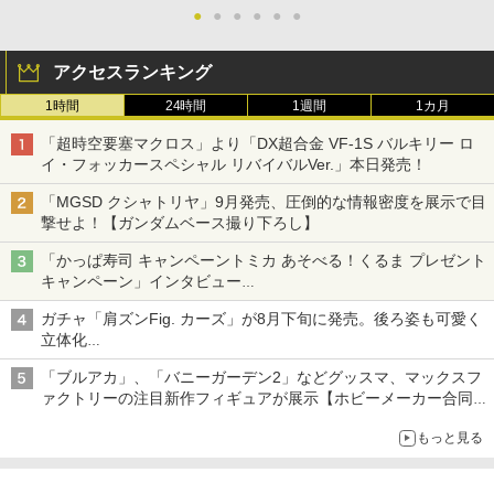
●
●
●
●
●
●
アクセスランキング
1時間
24時間
1週間
1カ月
「超時空要塞マクロス」より「DX超合金 VF-1S バルキリー ロ
イ・フォッカースペシャル リバイバルVer.」本日発売！
「MGSD クシャトリヤ」9月発売、圧倒的な情報密度を展示で目
撃せよ！【ガンダムベース撮り下ろし】
「かっぱ寿司 キャンペーントミカ あそべる！くるま プレゼント
キャンペーン」インタビュー
子どもが楽しめるかっぱ寿司ならではの体験とコラボの楽しさを
ガチャ「肩ズンFig. カーズ」が8月下旬に発売。後ろ姿も可愛く
追求
立体化
ライトニング・マックィーンやメーターなど4種がラインナップ
「ブルアカ」、「バニーガーデン2」などグッスマ、マックスフ
ァクトリーの注目新作フィギュアが展示【ホビーメーカー合同展
示会】
もっと見る