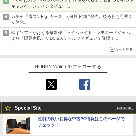
「かっぱ寿司 キャンペーントミカ あそべる！くるま プレゼント
キャンペーン」インタビュー
子どもが楽しめるかっぱ寿司ならではの体験とコラボの楽しさを
ガチャ「肩ズンFig. カーズ」が8月下旬に発売。後ろ姿も可愛く
追求
立体化
ライトニング・マックィーンやメーターなど4種がラインナップ
ゆずソフトがおくる最新作「ライムライト・レモネードジャム」
より「陽見恵凪」が1/3.5スケールフィギュアで登場！
メガネ姿も表現できるオプションパーツが付属
もっと見る
HOBBY Watch をフォローする
Special Site
性能の良いお得な中古PC情報はこのページで
チェック！