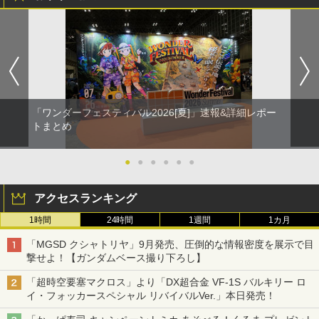
「ワンダーフェスティバル2026[夏]」速報&詳細レポー
トまとめ
●
●
●
●
●
●
アクセスランキング
1時間
24時間
1週間
1カ月
「MGSD クシャトリヤ」9月発売、圧倒的な情報密度を展示で目
撃せよ！【ガンダムベース撮り下ろし】
「超時空要塞マクロス」より「DX超合金 VF-1S バルキリー ロ
イ・フォッカースペシャル リバイバルVer.」本日発売！