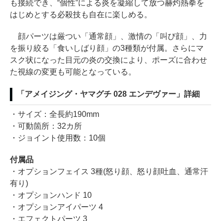
も接続でき、“個性”による炎を凝縮して放つ赫灼熱拳を
はじめとする必殺技も自在に楽しめる。
顔パーツは厳つい「通常顔」、激情の「叫び顔」、力
を振り絞る「食いしばり顔」の3種類が付属。さらにマ
スク状になった目元の炎の交換により、ポーズに合わせ
た視線の変更も可能となっている。
「アメイジング・ヤマグチ 028 エンデヴァー」詳細
・サイズ：全長約190mm
・可動箇所：32カ所
・ジョイント使用数：10個
付属品
・オプションフェイス 3種(怒り顔、怒り顔吐血、通常汗
有り)
・オプションハンド 10
・オプションアイパーツ 4
・エフェクトパーツ 3