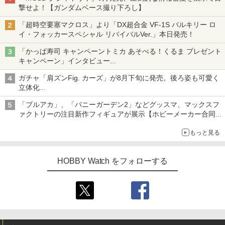
撃せよ！【ガンダムベース撮り下ろし】
「超時空要塞マクロス」より「DX超合金 VF-1S バルキリー ロ
イ・フォッカースペシャル リバイバルVer.」本日発売！
「かっぱ寿司 キャンペーントミカ あそべる！くるま プレゼント
キャンペーン」インタビュー
子どもが楽しめるかっぱ寿司ならではの体験とコラボの楽しさを
ガチャ「肩ズンFig. カーズ」が8月下旬に発売。後ろ姿も可愛く
追求
立体化
ライトニング・マックィーンやメーターなど4種がラインナップ
「ブルアカ」、「バニーガーデン2」などグッスマ、マックスフ
ァクトリーの注目新作フィギュアが展示【ホビーメーカー合同展
示会】
もっと見る
HOBBY Watch をフォローする