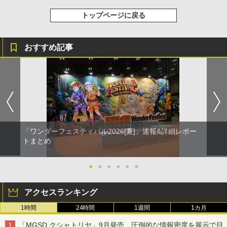
トップページに戻る
おすすめ記事
「ワンダーフェスティバル2026[夏]」速報&詳細レポー
トまとめ
●
●
●
●
●
●
アクセスランキング
1時間
24時間
1週間
1カ月
「MGSD クシャトリヤ」9月発売、圧倒的な情報密度を展示で目