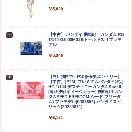
￥5,929
【中古】 バンダイ 機動戦士ガンダム RG
3
1/144 OZ-00MS2BトールギスIII プラモ
デル
￥5,949
【当店独自で＋P10倍★要エントリー】
4
【中古】[PTM] プレミアムバンダイ限定
HG 1/144 デスティニーガンダムSpecII
[最終決戦イメージカラー] 機動戦士ガン
ダムSEED FREEDOM(シード フリーダ
ム) プラモデル(5068859) バンダイスピ
リッツ(20250831)
￥6,151