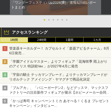
「ワンダーフェスティバル2026[夏]」速報&詳細レポー
トまとめ
●
●
●
●
●
●
アクセスランキング
1時間
24時間
1週間
1カ月
管楽器キーホルダー！ カプセルトイ「楽器アピるチャーム」8月
6日発売
チューバ、テナサクなど5種各3色
「学園アイドルマスター」よりフィギュア「花海咲季 雨上がり
のアイリス 特訓前Ver.」が2027年4月に発売
「宇宙の騎士 テッカマンブレード」よりテッカマンブレードが
リボルテック アメイジング・ヤマグチで商品化決定
「ブルアカ」、「バニーガーデン2」などグッスマ、マックスフ
ァクトリーの注目新作フィギュアが展示【ホビーメーカー合同展
示会】
「かっぱ寿司 キャンペーントミカ あそべる！くるま プレゼント
キャンペーン」インタビュー
子どもが楽しめるかっぱ寿司ならではの体験とコラボの楽しさを