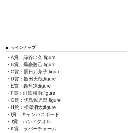
ラインナップ
・A賞：緑谷出久;figure
・B賞：爆豪勝己;figure
・C賞：麗日お茶子;figure
・D賞：飯田天哉;figure
・E賞：轟焦凍;figure
・F賞：蛙吹梅雨;figure
・G賞：切島鋭児郎;figure
・H賞：相澤消太;figure
・I賞：キャンバスボード
・J賞：ハンドタオル
・K賞：ラバーチャーム