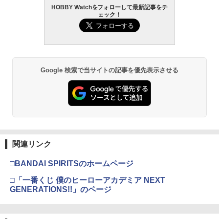
ィギュア)
g [ガスガン用ガス]
￥792
HOBBY Watchをフォローして最新記事をチ
タミヤ クラフトツールシリーズ No.123
TAMASHII NATIONS S.H.フィギュアー
HG 機動戦士ガンダム00 グラハム専用ユ
東京マルイ (TOKYO MARUI) ガスブロー
2
2
2
2
ェック！
先細薄刃ニッパー (ゲートカット用) プラ
ツ ONE PIECE シャンクス -マリンフォ
ニオンフラッグカスタム 1/144スケール
バックマシンガン No.14 20式 5.56mm
￥22,000
￥1,670
モデル用工具 74123
ード頂上決戦- 約165mm PVC&ABS&布
色分け済みプラモデル
小銃 18歳以上 ガスブローバック
製 塗装済み可動フィギュア
ドローンバッテリー USB充電器 3.7V-7.4
3
￥2,781
￥1,850
￥196,000
Vまで対応 汎用 #301
￥8,918
【あみあみ限定特典】戦姫絶唱シンフォ
3
Guns Modify M4MWS トリガーボック
ギアXV マリア・カデンツァヴナ・イヴ
3
￥830
Google 検索で当サイトの記事を優先表示させる
ススプリングセット◆マルイ GBB M4対
ビキニスタイル Gloss ver. 1/7 フィギュ
GSIクレオス Mr.トップコート 水性プレ
応 純正互換品 トリガースプリング ノッ
BANDAI SPIRITS(バンダイ スピリッツ)
東京マルイ(TOKYO MARUI) No.21 H&K
3
ア[Q-six]【送料無料】《01月予約》
3
3
ミアムトップコートスプレー 光沢 88ml
カースプリング ハンマースプリング等
TAMASHII NATIONS S.H.フィギュアー
30MS Fate/Grand Order アルトリア・
USP HG 18歳以上エアーHOPハンドガン
3
ホビー用仕上材 B601
リペアにも
ツ（真骨彫製法） 仮面ライダーBLACK
キャスター 色分け済みプラモデル
￥22,990
RX 約150mm PVC&ABS&布製 塗装済み
￥3,409
【ネコポス対応】SP.454/タミヤ/レーシ
4
可動フィギュア
￥748
￥1,850
￥7,800
ングスリックタイヤ
￥11,000
2026年8月予約 ガチャ【mojojojo フィ
￥440
4
クラウンモデル AK47 10歳以上 エアー
ギュアマスコット Vol.4 コンプリート 4
4
関連リンク
タミヤ(TAMIYA) メイクアップ材シリー
東京マルイ 電動ガン P-90用スペアマガ
BANDAI SPIRITS(バンダイスピリッツ)
コッキングライフル ブラック
4
種セット カプセルトイ】ガチャガチャ
4
4
ズ No.3 タミヤセメント(角びん) 40ml 模
ジン
30MS SIS-H00 セスティエ[カラーC] 色
ガチャ フルコンプ
□BANDAI SPIRITSのホームページ
型用接着剤 87003
TAMASHII NATIONS S.H.フィギュアー
分け済みプラモデル
￥4,761
4
タミヤ ミニ四駆特別企画(パーツ) HG ネ
5
ツ 攻殻機動隊 THE GHOST IN THE SHE
￥2,421
￥2,180
ジ付きベアリングブッシュセット 95319
□「一番くじ 僕のヒーローアカデミア NEXT
LL 草薙素子 約140mm PVC&ABS製 塗
￥184
￥4,682
GENERATIONS!!」のページ
装済み可動フィギュア
￥1,280
東京マルイ No.10 ハイキャパ5.1 10歳以
5
￥9,000
上 電動ブローバック フルオート
【限定販売】Lucrea(ルクリア) 無職転生
5