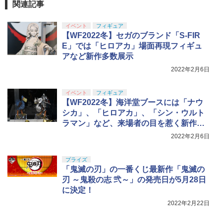
東京マルイ FINEST BB 0.25g 4000発入
GSIクレオス Mr.トップコート 水性プレ
BANDAI SPIRITS(バンダイ スピリッツ)
5
5
III 〜異世界行ったら本気だす〜 エリス
5
関連記事
(1kg)
ミアムトップコートスプレー つや消し 8
HGAW 機動新世紀ガンダムX ガンダムエ
完成品フィギュア[メガハウス]《03月予
￥3,815
8ml ホビー用仕上材 B603
アマスター 1/144スケール 色分け済みプ
約》
タカラトミー(TAKARA TOMY) T-SPAR
ラモデル
￥2,468
イベント
フィギュア
5
K トランスフォーマー ニューレジェンズ
￥710
【WF2022冬】セガのブランド「S-FIR
￥24,750
NL-06 オートボット コスモス 可動フィ
￥3,782
E」では「ヒロアカ」場面再現フィギュ
ギュア
アなど新作多数展示
￥4,440
2022年2月6日
イベント
フィギュア
【WF2022冬】海洋堂ブースには「ナウ
シカ」、「ヒロアカ」、「シン・ウルト
ラマン」など、来場者の目を惹く新作造
形が大量展示！
2022年2月6日
プライズ
「鬼滅の刃」の一番くじ最新作「鬼滅の
刃 ～鬼殺の志 弐～」の発売日が5月28日
に決定！
2022年2月22日