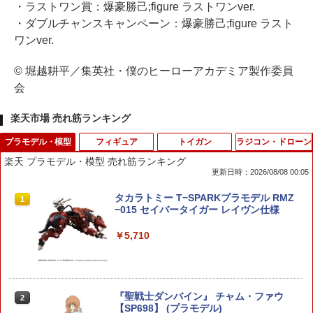
・ラストワン賞：爆豪勝己;figure ラストワンver.
・ダブルチャンスキャンペーン：爆豪勝己;figure ラスト
ワンver.
© 堀越耕平／集英社・僕のヒーローアカデミア製作委員
会
楽天市場 売れ筋ランキング
プラモデル・模型
フィギュア
トイガン
ラジコン・ドローン
楽天 プラモデル・模型 売れ筋ランキング
更新日時：2026/08/08 00:05
タカラトミー T−SPARKプラモデル RMZ
1
−015 セイバータイガー レイヴン仕様
￥5,710
『聖戦士ダンバイン』 チャム・ファウ
2
【SP698】 (プラモデル)