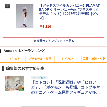
【グッドスマイルカンパニー】PLAMAT
5
EA DF ケリー バニーVer. [プラスチック
モデル キット]【2027年2月発売】[グッ
ズ]
￥6,210
楽天ランキングをもっと見る
Amazon ホビーランキング
フィギュア
プラモデル・模型
トイガン
工具・塗装・材料
タカラトミー MPG-25 ブロードキャスト
【楽天ランキング1位】【 CYMA 製】 東
【ネコポス対応】タミヤ/OP.113/インナ
1
1
1
&スチールジョー MPG25ブロ-ドキヤス
京マルイ BBローダー XL 互換タイプ 47
ースポンジ
編集部のおすすめ記事
トスチ-ルジヨ- [MPG25ブロ-ドキヤスト
0発 BB弾ローダー クリアボディ 電動ガ
スチ-ルジヨ-]
ン / ガスガン マガジン対応 | BB弾 ロー
￥176
タカラトミー(TAKARA TOMY) T-SPAR
BANDAI SPIRITS(バンダイ スピリッツ)
東京マルイ(TOKYO MARUI) No.25 コル
LOCTITE(ロックタイト) シールはがし
フィギュア
ダー 手動 スケルトン 透明 CY-C127
1
1
1
1
K トランスフォーマー ニューレジェンズ
30MS SIS-J00 メルンジャ[カラーA] 色
ト ガバメント HG 18歳以上エアーHOP
プレミアム 220ml
【コトコレ】「呪術廻戦」や「ヒロア
￥21,990
NL-07 サウンドウェーブ 可動フィギュア
分け済みプラモデル
ハンドガン
カ」、「ポケモン」も登場。コトブキヤ
￥1,380
￥962
のアニメ・ゲーム原作フィギュアが多数
【ネコポス対応】タミヤ(TAMIYA)/OP-1
2
￥4,440
￥4,200
￥3,384
738/18本スポークホイール4本(24mm
公開
1/7 『＜物語＞シリーズ』 戦場ヶ原ひた
幅・オフセット0)(強化タイプ)
2
ぎ Remaster Project (塗装済み完成品フ
東京マルイ ノンフロン・ガンパワー300
2