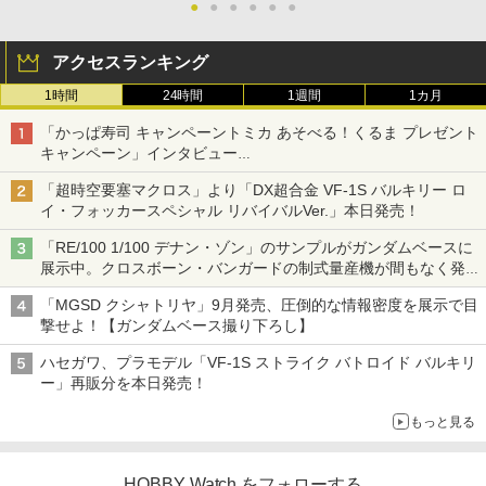
●
●
●
●
●
●
アクセスランキング
1時間
24時間
1週間
1カ月
「かっぱ寿司 キャンペーントミカ あそべる！くるま プレゼント
キャンペーン」インタビュー
子どもが楽しめるかっぱ寿司ならではの体験とコラボの楽しさを
「超時空要塞マクロス」より「DX超合金 VF-1S バルキリー ロ
追求
イ・フォッカースペシャル リバイバルVer.」本日発売！
「RE/100 1/100 デナン・ゾン」のサンプルがガンダムベースに
展示中。クロスボーン・バンガードの制式量産機が間もなく発送
【ガンダムベース撮り下ろし】
「MGSD クシャトリヤ」9月発売、圧倒的な情報密度を展示で目
撃せよ！【ガンダムベース撮り下ろし】
ハセガワ、プラモデル「VF-1S ストライク バトロイド バルキリ
ー」再販分を本日発売！
もっと見る
HOBBY Watch をフォローする