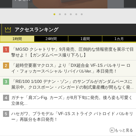
●
●
●
●
●
●
アクセスランキング
1時間
24時間
1週間
1カ月
「MGSD クシャトリヤ」9月発売、圧倒的な情報密度を展示で目
撃せよ！【ガンダムベース撮り下ろし】
「超時空要塞マクロス」より「DX超合金 VF-1S バルキリー ロ
イ・フォッカースペシャル リバイバルVer.」本日発売！
「RE/100 1/100 デナン・ゾン」のサンプルがガンダムベースに
展示中。クロスボーン・バンガードの制式量産機が間もなく発送
【ガンダムベース撮り下ろし】
ガチャ「肩ズンFig. カーズ」が8月下旬に発売。後ろ姿も可愛く
立体化
ライトニング・マックィーンやメーターなど4種がラインナップ
ハセガワ、プラモデル「VF-1S ストライク バトロイド バルキリ
ー」再販分を本日発売！
もっと見る