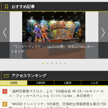
おすすめ記事
「ワンダーフェスティバル2026[夏]」速報&詳細レポー
トまとめ
●
●
●
●
●
●
アクセスランキング
1時間
24時間
1週間
1カ月
「超時空要塞マクロス」より「DX超合金 VF-1S バルキリー ロ
イ・フォッカースペシャル リバイバルVer.」本日発売！
「MGSD クシャトリヤ」9月発売、圧倒的な情報密度を展示で目