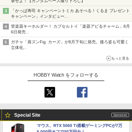
撃せよ！【ガンダムベース撮り下ろし】
「かっぱ寿司 キャンペーントミカ あそべる！くるま プレゼント
キャンペーン」インタビュー
子どもが楽しめるかっぱ寿司ならではの体験とコラボの楽しさを
管楽器キーホルダー！ カプセルトイ「楽器アピるチャーム」8月
追求
6日発売
チューバ、テナサクなど5種各3色
ガチャ「肩ズンFig. カーズ」が8月下旬に発売。後ろ姿も可愛く
立体化
ライトニング・マックィーンやメーターなど4種がラインナップ
もっと見る
HOBBY Watch をフォローする
Special Site
マウス、RTX 5060 Ti搭載ゲーミングPCが7万
5,000円オフで30万円台！