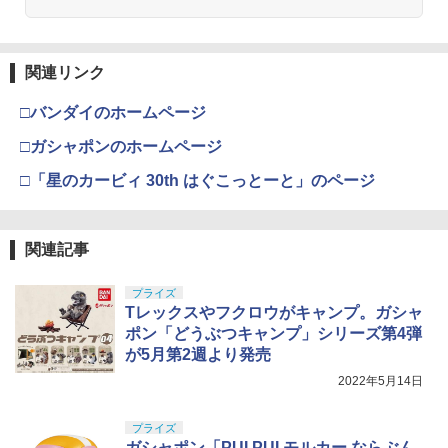
ール 本物 空飛ぶボール LEDライト付き
￥8,918
￥3,600
ジャイロボール 浮くボール ドローン
東京マルイ(TOKYO MARUI) No.16 H&K
4
GSIクレオス Mr.トップコート 水性プレ
USP 10歳以上エアーHOPハンドガン 手
4
￥1,580
関連リンク
ミアムトップコートスプレー つや消し 8
動
8ml ホビー用仕上材 B603
52TOYS BLINDBOX ディズニー プリン
HG 機動戦士ガンダム00 グラハム専用ユ
4
4
□バンダイのホームページ
セス On the Run シリーズ ブラインドボ
ニオンフラッグカスタム 1/144スケール
￥2,666
ックス フィギュア ガチャガチャ コレク
色分け済みプラモデル
￥710
HAC（ハック） HAC5128 カメラ付きド
5
□ガシャポンのホームページ
ション 塗装済み コレクター・誕生日・
ローン スカイフォース スマホ操作可能
新年のギフトに最適 (一個入り)
￥1,800
空撮ドローン ヘッドレスモード 360度フ
□「星のカービィ 30th はぐこっとーと」のページ
東京マルイ No.10 ハイキャパ5.1 10歳以
リップ 速度切替 かっこいい 子ども 誕生
5
￥1,650
タミヤ(TAMIYA) メイクアップ材シリー
上 電動ブローバック フルオート
5
日 お祝い ギフト プレゼント
ズ No.3 タミヤセメント(角びん) 40ml 模
型用接着剤 87003
BANDAI SPIRITS(バンダイスピリッツ)
￥3,815
5
￥2,240
関連記事
30MS SIS-H00 セスティエ[カラーC] 色
TAMASHII NATIONS オリジン・オブ・
分け済みプラモデル
￥184
5
バルキリー 超時空要塞マクロス VF-1J
プライズ
バルキリー45th Anniv. 約225mm ABS&
￥4,450
Tレックスやフクロウがキャンプ。ガシャ
ダイキャスト製 塗装済み可動フィギュア
ポン「どうぶつキャンプ」シリーズ第4弾
が5月第2週より発売
￥21,950
2022年5月14日
プライズ
ガシャポン「PUI PUI モルカー ならぶん