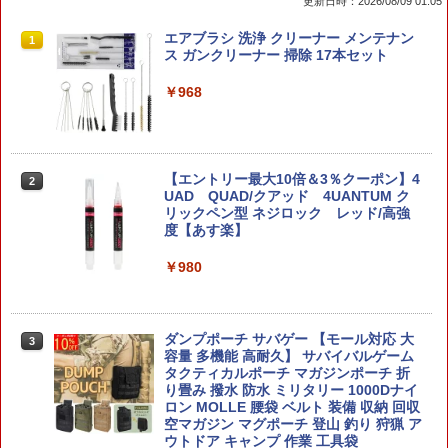
更新日時：2026/08/09 01:05
プラモデル アクションベース7 クリアカ
Gift+ 1/8 『ゼンレスゾーンゼロ』 エレ
エアブラシ 洗浄 クリーナー メンテナン
1
1
1
ラー 1/144スケール ACTION BASE7 CL
ン・ジョー 華やぐ遊歩Ver. (フィギュア)
ス ガンクリーナー 掃除 17本セット
EAR COLOR バンダイ スピリッツ BAN
DAI SPIRITS パーツ
￥6,741
￥968
￥790
ガチャ【映画ちいかわ 人魚の島のひみつ
【エントリー最大10倍＆3％クーポン】4
2
2
ラメアクリルキーホルダー 6種セット 】
UAD QUAD/クアッド 4UANTUM ク
タミヤ ミニ四駆グレードアップパーツ A
2
※コンプリートセットではありません ガ
リックペン型 ネジロック レッド/高強
Rシャーシ ファーストトライパーツセッ
チャガチャ カプセルトイ ガチャ
度【あす楽】
ト 【15450】 (プラモデル)
￥1,980
￥980
￥1,100
【国内正規代理店】 JOYTOY ジョイト
ダンプポーチ サバゲー 【モール対応 大
EG 1/144 GAT-X105 ストライクガンダ
3
3
3
イ ウォーハンマー40,000 ティラニッド
容量 多機能 高耐久】 サバイバルゲーム
ム (機動戦士ガンダムSEED)【新品】 ガ
ハイヴフリート・リヴァイアサン ティラ
タクティカルポーチ マガジンポーチ 折
ンプラ エントリーグレード プラモデル
ニッド・ウォリアー2（ボーンソード装
り畳み 撥水 防水 ミリタリー 1000Dナイ
備） 1/18スケール 可動フィギュア アク
ロン MOLLE 腰袋 ベルト 装備 収納 回収
￥1,470
ションフィギュア
空マガジン マグポーチ 登山 釣り 狩猟 ア
ウトドア キャンプ 作業 工具袋