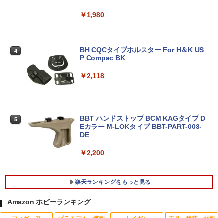
￥7,810
￥1,980
【楽天ランキング1位入賞】ガンプラ M
4
G 1/100 led ユニット unit gunpla gun
dam パーツ グリーンx3 イエローx1 (グ
ストラクチャーアーツ 『ファイナルファ
リーンx3， イエローx1)
4
ンタジーVII』 セフィロス (フィギュア)
BH CQCタイプホルスター For H＆K US
4
P Compac BK
￥1,580
￥7,944
￥2,118
【期間限定クリアスタンド特典付】HG
5
機動戦士ガンダム 水星の魔女 1/144 [21]
G.E.M.シリーズ 『NARUTO-ナルトー 疾
5
ディランザソル プラモデル バンダイ ス
風伝』 てのひらミナト (塗装済み完成品
BBT ハンドストップ BCM KAGタイプ D
5
ピリッツ BANDAI SPIRITS ガンプラ
フィギュア)
Eカラー M-LOKタイプ BBT-PART-003-
DE
￥1,760
￥8,250
￥2,200
楽天ランキングをもっと見る
Amazon ホビーランキング