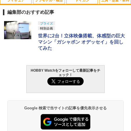
フィギュア
プラモデル・模型
トイガン
工具・塗装・材料
53088 【TAMIYA/タミヤ】 RCオプショ
1
ンパーツ OP88 6024 4駆前輪スクエアス
編集部のおすすめ記事
パイクタイヤ
TAMASHII NATIONS S.H.フィギュアー
BANDAI SPIRITS(バンダイ スピリッツ)
東京マルイ(TOKYO MARUI) No.25 コル
GSIクレオス Mr.トップコート 水性プレ
プライズ
1
1
1
1
￥501
ツ（真骨彫製法） 仮面ライダーBLACK
30MS SIS-J00 メルンジャ[カラーA] 色
ト ガバメント HG 18歳以上エアーHOP
ミアムトップコートスプレー 光沢 88ml
特別企画
RX 約150mm PVC&ABS&布製 塗装済み
分け済みプラモデル
ハンドガン
ホビー用仕上材 B601
世界に2台！立体映像搭載、体感型の巨大
可動フィギュア
マシン「ガシャポン オデッセイ」を回し
￥4,200
￥3,384
￥748
53084 【TAMIYA/タミヤ】 RCオプショ
2
てみた
￥12,550
ンパーツ OP84 6029 後輪スクエアスパ
イクタイヤ
BANDAI SPIRITS(バンダイ スピリッツ)
東京マルイ (TOKYO MARUI) ガスブロー
LOCTITE(ロックタイト) シールはがし
2
2
2
￥539
タカラトミー(TAKARA TOMY) T-SPAR
機動警察パトレイバー EZY RG 1/48 AV-
バックマシンガン No.14 20式 5.56mm
プレミアム 220ml
HOBBY Watchをフォローして最新記事をチ
2
ェック！
K トランスフォーマー ニューレジェンズ
98Plus (イングラム・プラス) 色分け済
小銃 18歳以上 ガスブローバック
NL-07 サウンドウェーブ 可動フィギュア
みプラモデル
￥962
￥240,000
タミヤ 1/32 フルカウルミニ四駆シリー
3
￥4,440
￥6,600
ズ No.52 ブロッケンギガント プレミア
ム(FM-Aシャーシ) 19452
タミヤ クラフトツールシリーズ No.123
東京マルイ(TOKYO MARUI) No.21 H&K
3
Google 検索で当サイトの記事を優先表示させる
3
￥1,287
先細薄刃ニッパー (ゲートカット用) プラ
TAMASHII NATIONS S.H.フィギュアー
BANDAI SPIRITS(バンダイ スピリッツ)
USP HG 18歳以上エアーHOPハンドガン
3
3
モデル用工具 74123
ツ ONE PIECE シャンクス -マリンフォ
HGAW 機動新世紀ガンダムX ガンダムエ
ード頂上決戦- 約165mm PVC&ABS&布
アマスター 1/144スケール 色分け済みプ
￥3,409
製 塗装済み可動フィギュア
ラモデル
￥2,674
マジックフライングボール フライングボ
4