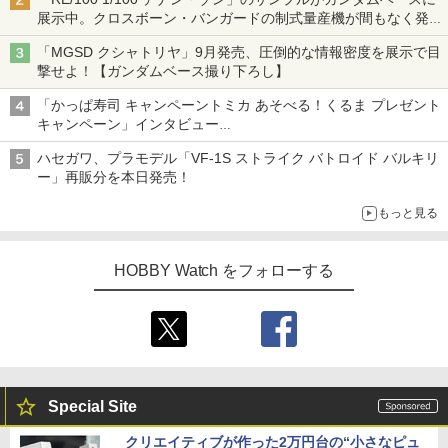
展示中。クロスボーン・バンガードの制式量産機が間もなく発送
【ガンダムベース撮り下ろし】
「MGSD クシャトリヤ」9月発売、圧倒的な情報密度を展示で目
撃せよ！【ガンダムベース撮り下ろし】
「かっぱ寿司 キャンペーントミカ あそべる！くるま プレゼント
キャンペーン」インタビュー
子どもが楽しめるかっぱ寿司ならではの体験とコラボの楽しさを
ハセガワ、プラモデル「VF-1S ストライク バトロイド バルキリ
追求
ー」再販分を本日発売！
もっと見る
HOBBY Watch をフォローする
Special Site
クリエイティブが作った2万円台の“小さなピュ