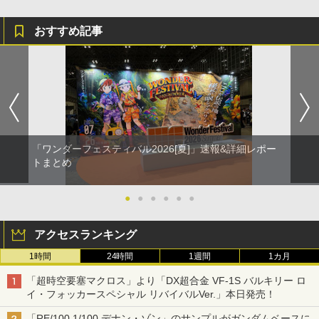
おすすめ記事
「ワンダーフェスティバル2026[夏]」速報&詳細レポー
トまとめ
●
●
●
●
●
●
アクセスランキング
1時間
24時間
1週間
1カ月
「超時空要塞マクロス」より「DX超合金 VF-1S バルキリー ロ
イ・フォッカースペシャル リバイバルVer.」本日発売！
「RE/100 1/100 デナン・ゾン」のサンプルがガンダムベースに