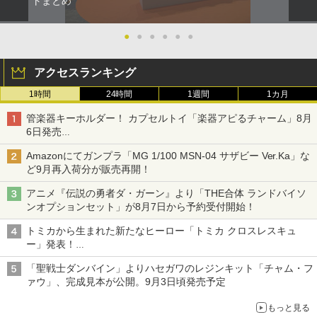
トまとめ
●
●
●
●
●
●
アクセスランキング
1時間
24時間
1週間
1カ月
管楽器キーホルダー！ カプセルトイ「楽器アピるチャーム」8月
6日発売
チューバ、テナサクなど5種各3色
Amazonにてガンプラ「MG 1/100 MSN-04 サザビー Ver.Ka」な
ど9月再入荷分が販売再開！
アニメ『伝説の勇者ダ・ガーン』より「THE合体 ランドバイソ
ンオプションセット」が8月7日から予約受付開始！
トミカから生まれた新たなヒーロー「トミカ クロスレスキュ
ー」発表！
詳細は後日公開予定
「聖戦士ダンバイン」よりハセガワのレジンキット「チャム・フ
ァウ」、完成見本が公開。9月3日頃発売予定
もっと見る