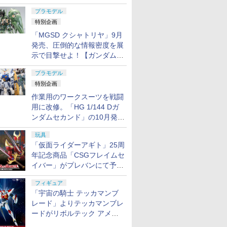
日発売！
プラモデル
特別企画
「MGSD クシャトリヤ」9月
発売、圧倒的な情報密度を展
示で目撃せよ！【ガンダムベ
ース撮り下ろし】
プラモデル
特別企画
作業用のワークスーツを戦闘
用に改修。「HG 1/144 Dガ
ンダムセカンド」の10月発送
分が予約受付中【ガンダムベ
玩具
ース撮り下ろし】
「仮面ライダーアギト」25周
年記念商品「CSGフレイムセ
イバー」がプレバンにて予約
開始
フィギュア
「宇宙の騎士 テッカマンブ
レード」よりテッカマンブレ
ードがリボルテック アメイ
ジング・ヤマグチで商品化決