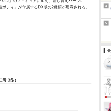
ド042」のフィギュアに加え、差し替えパーツに
着ボディ」が付属するDX版の2種類が用意される。
最
 二号 B型）