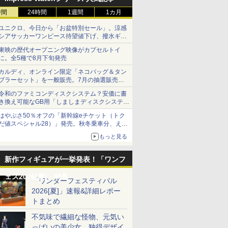
時間
24時間
1週間
1カ月
ユニクロ、今日から「お盆特別セール」。涼感
シアサッカーワンピース待望値下げ、撥水ギア
ショーツは1990円に
東映の歴代オープニング映像がカプセルトイ
に。全5種で8月下旬発売
カルディ、オンライン限定「ネコバッグ＆タン
ブラーセット」を一般販売。7月の抽選販売の
当選無効分
令和のファミコンディスクシステム？安価に書
き換え可能なGB用「しましまディスクシステ
ム」
はやぶさ50％オフの「新幹線eチケット（トク
だ値スペシャル28）」発売。秋冬乗車分、えき
ねっと限定
もっと見る
新作フィギュアが一挙発表！「ワンフ
ェス2026[夏]」特集
「ワンダーフェスティバル
2026[夏]」速報&詳細レポー
トまとめ
不気味で繊細な怪物、元気い
っぱいの美少女、独得デザイ