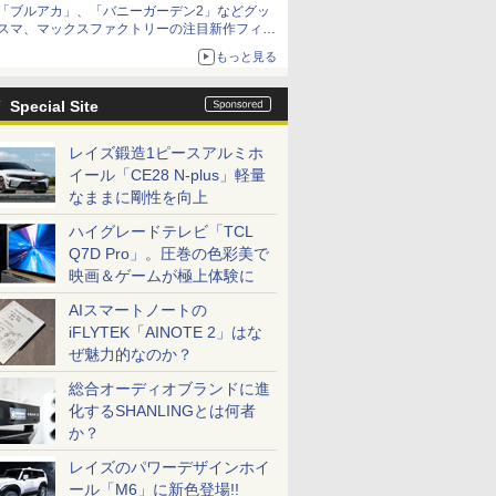
「ブルアカ」、「バニーガーデン2」などグッ
種がラインナップ
スマ、マックスファクトリーの注目新作フィギ
ュアが展示【ホビーメーカー合同展示会】
もっと見る
Special Site
レイズ鍛造1ピースアルミホ
イール「CE28 N-plus」軽量
なままに剛性を向上
ハイグレードテレビ「TCL
Q7D Pro」。圧巻の色彩美で
映画＆ゲームが極上体験に
AIスマートノートの
iFLYTEK「AINOTE 2」はな
ぜ魅力的なのか？
総合オーディオブランドに進
化するSHANLINGとは何者
か？
レイズのパワーデザインホイ
ール「M6」に新色登場!!