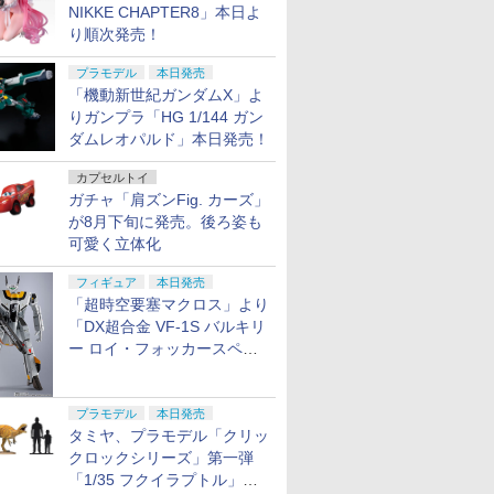
NIKKE CHAPTER8」本日よ
り順次発売！
プラモデル
本日発売
「機動新世紀ガンダムX」よ
りガンプラ「HG 1/144 ガン
ダムレオパルド」本日発売！
カプセルトイ
ガチャ「肩ズンFig. カーズ」
が8月下旬に発売。後ろ姿も
可愛く立体化
フィギュア
本日発売
「超時空要塞マクロス」より
「DX超合金 VF-1S バルキリ
ー ロイ・フォッカースペシ
ャル リバイバルVer.」本日発
売！
プラモデル
本日発売
タミヤ、プラモデル「クリッ
クロックシリーズ」第一弾
「1/35 フクイラプトル」本