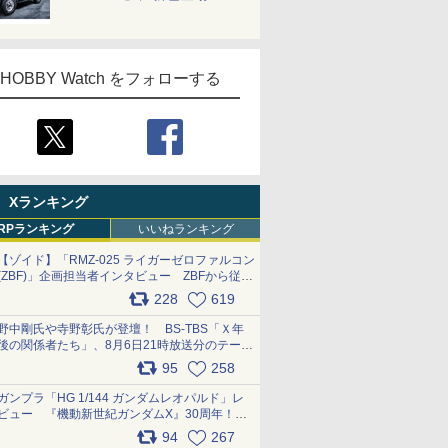
HOBBY Watch をフォローする
Xランキング
RPランキング
いいねランキング
【ゾイド】「RMZ-025 ライガーゼロファルコン
(ZBF)」企画担当者インタビュー ZBFから従来
デザインまで再現可能なボリューム満点のキッ
228
619
ト pic.x.com/6zOqQAQKkX
野中剛氏や寺野彰氏が登壇！ BS-TBS「Ｘ年
後の関係者たち」、8月6日21時放送分のテーマ
は「超合金」！ pic.x.com/uWyt1uyuFm
95
258
ガンプラ「HG 1/144 ガンダムレオパルド」レ
ビュー 『機動新世紀ガンダムX』30周年！イ
ンナーアームガトリングの変形機構まで再現し
94
267
最新フォーマットでキット化！