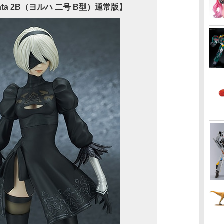
mata 2B（ヨルハ 二号 B型）通常版】