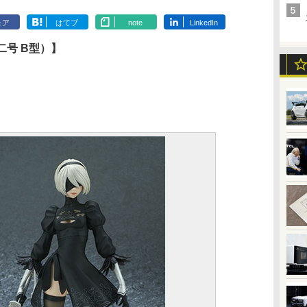
ェア
はてブ
note
LinkedIn
ハ 二号 B型）】