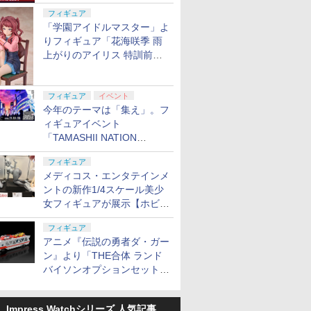
定
フィギュア
「学園アイドルマスター」よ
りフィギュア「花海咲季 雨
上がりのアイリス 特訓前
Ver.」が2027年4月に発売
フィギュア
イベント
今年のテーマは「集え」。フ
ィギュアイベント
「TAMASHII NATION
2026」が11月13日より開催
フィギュア
決定
メディコス・エンタテインメ
ントの新作1/4スケール美少
女フィギュアが展示【ホビー
メーカー合同展示会】
フィギュア
アニメ『伝説の勇者ダ・ガー
ン』より「THE合体 ランド
バイソンオプションセット」
が2027年5月に発売
Impress Watchシリーズ 人気記事