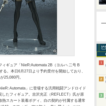
ア「NieR:Automata 2B（ヨルハ 二号 B
売する。本日6月27日より予約受付を開始しており、
が25,080円。
R: Automata」に登場する汎用戦闘アンドロイド
現したフィギュア。吉沢光正（REFLECT）氏が原
放熱スカート装着ボディ、白の契約が付属する通常