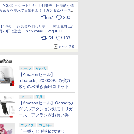
pic.x.com/nszPIDTpbg
「MGSD クシャトリヤ」9月発売、圧倒的な情
報密度を展示で目撃せよ！【ガンダムベース撮
り下ろし】 pic.x.com/3rPjsfk7qZ
57
200
【訃報】「超合金を創った男」、村上克司氏7
月20日に逝去 pic.x.com/HuiVoquDFE
54
133
もっと見る
新記事
セール
その他
【Amazonセール】
roborock、20,000Paの強力
吸引の水拭き両用ロボット掃
除機「Qrevo Curv 2 Flow」
セール
工具
がお買い得！
【Amazonセール】Oasserの
ダブルアクション対応トリガ
ー式エアブラシがお買い得価
格で登場！
プライズ
本日発売
「一番くじ 勝利の女神：