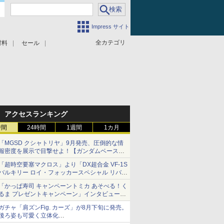
Impress サイト
全カテゴリ
材料
セール
アクセスランキング
時間
24時間
1週間
1カ月
「MGSD クシャトリヤ」9月発売、圧倒的な情
報密度を展示で目撃せよ！【ガンダムベース撮
り下ろし】
「超時空要塞マクロス」より「DX超合金 VF-1S
バルキリー ロイ・フォッカースペシャル リバイ
バルVer.」本日発売！
「かっぱ寿司 キャンペーントミカ あそべる！く
るま プレゼントキャンペーン」インタビュー
子どもが楽しめるかっぱ寿司ならではの体験と
ガチャ「肩ズンFig. カーズ」が8月下旬に発売。
コラボの楽しさを追求
後ろ姿も可愛く立体化
ライトニング・マックィーンやメーターなど4