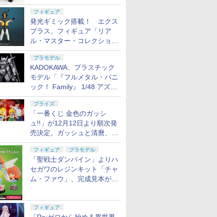
フィギュア
発光ギミック搭載！ エクス
プラス、フィギュア「リア
ル・マスター・コレクション
ゼットン リニューアルVer.」
プラモデル
11月発売
KADOKAWA、プラスチック
モデル「『フルメタル・パニ
ック！ Family』 1/48 アズー
ル・レイヴン」の発売延期を
プライズ
発表
「一番くじ 金色のガッシ
ュ!!」が12月12日より順次発
売決定。ガッシュと清麿、キ
ャンチョメとフォルゴレがフ
フィギュア
プラモデル
ィギュアで登場
「聖戦士ダンバイン」よりハ
セガワのレジンキット「チャ
ム・ファウ」、完成見本が公
開。9月3日頃発売予定
フィギュア