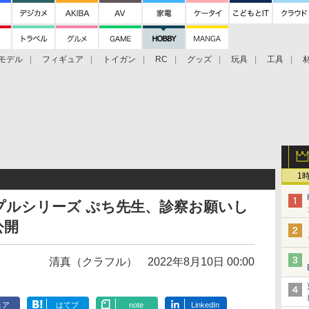
モデル
フィギュア
トイガン
RC
グッズ
玩具
工具
1
プルシリーズ ぷち先生、診察お願いし
公開
清真（クラフル）
2022年8月10日 00:00
ェア
はてブ
note
LinkedIn