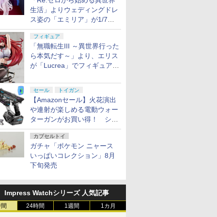
「Re:ゼロから始める異世界
生活」よりウェディングドレ
ス姿の「エミリア」が1/7ス
ケールでフィギュア化！
フィギュア
「無職転生III ～異世界行った
ら本気だす～」より、エリス
が「Lucrea」でフィギュア
化！
セール
トイガン
【Amazonセール】火花演出
や連射が楽しめる電動ウォー
ターガンがお買い得！ シー
ルド付きセットや、2丁セッ
カプセルトイ
トが登場
ガチャ「ポケモン ニャース
いっぱいコレクション」8月
下旬発売
Impress Watchシリーズ 人気記事
時間
24時間
1週間
1カ月