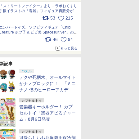
「ストリートファイター」よりコラボおくすり
手帳イラストの「春麗」フィギュア再販分が本
日出荷開始 pic.x.com/toUc1MHr41
53
215
エンバートイズ、ソフビフィギュア「Chibi
Creature ポプ子 & ピピ美 Spacesuit Ver.」の発
売中止を発表 pic.x.com/Ri45iFeYjn
46
94
もっと見る
新記事
パズル
デクや死柄木、オールマイト
がナノブロックに！ 「ミニ
ナノ 僕のヒーローアカデミ
ア」9月再販
カプセルトイ
管楽器キーホルダー！ カプ
セルトイ「楽器アピるチャー
ム」8月6日発売
カプセルトイ
可愛らしいお弁当箱用保冷剤