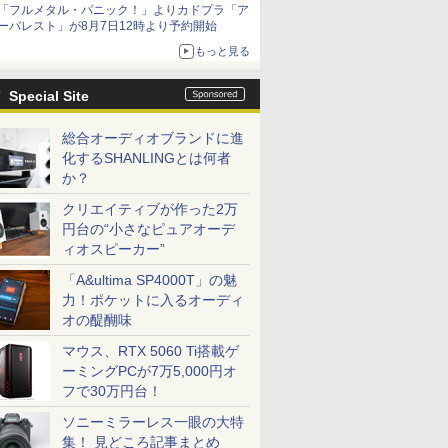
「フルメタル・パニック！」よりカドプラ「ア
ーバレスト」が8月7日12時より予約開始
もっと見る
Special Site
総合オーディオブランドに進
化するSHANLINGとは何者
か？
クリエイティブが作った2万
円台の“小さなピュアオーデ
ィオスピーカー”
「A&ultima SP4000T」の魅
力！ポケットに入るオーディ
オの醍醐味
マウス、RTX 5060 Ti搭載ゲ
ーミングPCが7万5,000円オ
フで30万円台！
ソニーミラーレス一眼の大特
集！ 見どころ記事まとめ