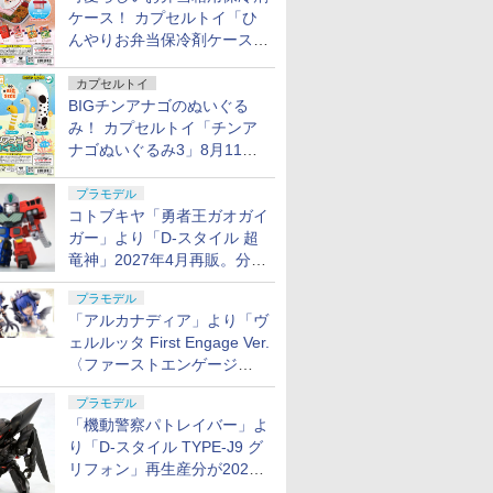
ケース！ カプセルトイ「ひ
んやりお弁当保冷剤ケース
2」8月11日発売
カプセルトイ
BIGチンアナゴのぬいぐる
み！ カプセルトイ「チンア
ナゴぬいぐるみ3」8月11日
発売
プラモデル
コトブキヤ「勇者王ガオガイ
ガー」より「D-スタイル 超
竜神」2027年4月再販。分離
変形が可能
プラモデル
「アルカナディア」より「ヴ
ェルルッタ First Engage Ver.
〈ファーストエンゲージ
Ver.〉」が2027年2月発売！
プラモデル
「機動警察パトレイバー」よ
り「D-スタイル TYPE-J9 グ
リフォン」再生産分が2027
年4月に発売