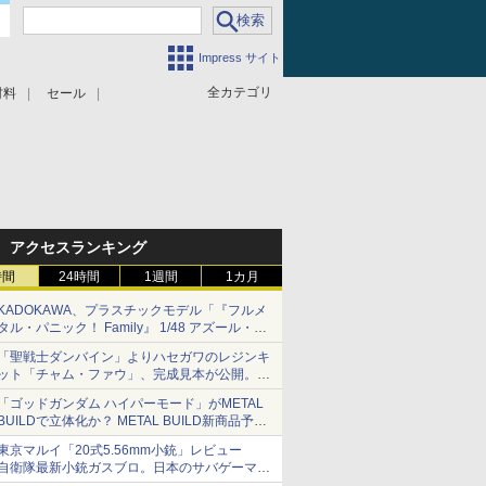
Impress サイト
全カテゴリ
材料
セール
アクセスランキング
時間
24時間
1週間
1カ月
KADOKAWA、プラスチックモデル「『フルメ
タル・パニック！ Family』 1/48 アズール・レ
イヴン」の発売延期を発表
「聖戦士ダンバイン」よりハセガワのレジンキ
8月から9月に延期
ット「チャム・ファウ」、完成見本が公開。9
月3日頃発売予定
「ゴッドガンダム ハイパーモード」がMETAL
BUILDで立体化か？ METAL BUILD新商品予告
が公開
東京マルイ「20式5.56mm小銃」レビュー
自衛隊最新小銃ガスブロ。日本のサバゲーマー
で本当によかった