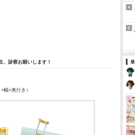
先生、診察お願いします！
最
さ×幅×奥行き）