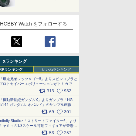
HOBBY Watch をフォローする
Xランキング
RPランキング
いいねランキング
「爆走兄弟レッツ＆ゴー!!」よりスピンコブラと
プロトセイバーエボリューションがトミカで登
場 pic.x.com/9paC75M2iL
313
932
「機動新世紀ガンダムX」よりガンプラ「HG
1/144 ガンダムレオパルド」のサンプル画像が
公開！ 8月8日発売予定
69
301
pic.x.com/lTnGoAKCSY
Infinity Studio×「ストリートファイター6」より
キャミィの1/3スケール可動フィギュアが登場
pic.x.com/Eam6ArWJLs
53
257