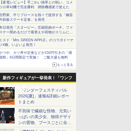
【家電レビュー】手ごわい雑草との戦い、コメ
リの草刈機で完全勝利 掃除機感覚で使えた
吉野家、牛リブロースを熱々で提供する「極旨
牛鉄板ステーキ定食」を発売
本日発売「スヌーピー」圧縮収納ポーチ。ファ
スナー閉めるだけで着替えや荷物がスリムにま
とまる
ミスド「Mrs. GREEN APPLE」のコラボドーナ
ツ4種、いよいよ発売！
かつや、カツ丼や定食などが150円引きの「感
謝祭」8日間限定で実施！ ご飯大盛も無料
もっと見る
新作フィギュアが一挙発表！「ワンフ
ェス2026[夏]」特集
「ワンダーフェスティバル
2026[夏]」速報&詳細レポー
トまとめ
不気味で繊細な怪物、元気い
っぱいの美少女、独得デザイ
ンの置物、ブースごとに全く
異なる世界が広がる一般ディ