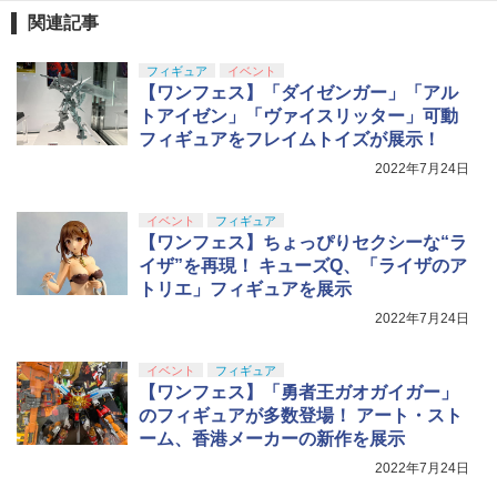
東京マルイ(TOKYO MARUI) No.21 H&K
5
関連記事
シリコンモールド クロムハート 4種 6.7×
5
USP HG 18歳以上エアーHOPハンドガン
3.6cm 柄型枠 爪飾り作成 多寸法設計 立
体彫刻 耐久 繰返し ハンドメイドネイル
フィギュア
イベント
BANDAI SPIRITS(バンダイスピリッツ)
￥3,409
5
(Bタイプ)
【ワンフェス】「ダイゼンガー」「アル
30MS SIS-H00 セスティエ[カラーC] 色
分け済みプラモデル
トアイゼン」「ヴァイスリッター」可動
￥499
フィギュアをフレイムトイズが展示！
￥4,500
2022年7月24日
イベント
フィギュア
【ワンフェス】ちょっぴりセクシーな“ラ
イザ”を再現！ キューズQ、「ライザのア
トリエ」フィギュアを展示
2022年7月24日
イベント
フィギュア
【ワンフェス】「勇者王ガオガイガー」
のフィギュアが多数登場！ アート・スト
ーム、香港メーカーの新作を展示
2022年7月24日