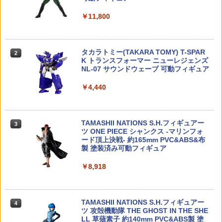
￥24,200
おふろDEミニカー E231系500番台 山手
2
￥11,800
線/総武線おもちゃ こども 子供 知育 勉強
Maple Leaf MR.HOP シリコン ホップア
2
3歳
1/48 帝国陸海軍航空機 帝国海軍 局地戦
ップパッキン 50° for GBB/VSR-10◆東
2
闘機 烈風一一型 プラモデル（再販）[フ
【メディコム・トイ公式】BE@RBRICK
京マルイ MARUI 長距離 ロングレンジ 強
2
ァインモールド]《発売済・在庫品》
Sean Wotherspoon COSTUME Ver. 40
ホップ 巨大 ホップ力低下対策 HOPUP
￥799
タカラトミー(TAKARA TOMY) T-SPAR
0％ ベアブリック フィギュア 人気 おも
カスタム
2
K トランスフォーマー ニューレジェンズ
ちゃ おしゃれ かわいい 玩具 人形 置き物
￥2,770
NL-07 サウンドウェーブ 可動フィギュア
ホビー インテリア グッズ ギフト プレゼ
￥950
ント 楽天 定価 新品
おふろDEミニカー 成田エクスプレスお
3
￥4,440
もちゃ こども 子供 知育 勉強 3歳
￥24,200
ポケモンプラモコレクション 63 セレク
3
トシリーズ ディアルガ 【2836609】 (プ
宮川ゴム ガスブロ 幅広バレル 専用 チャ
￥810
3
ラモデル)【クレジットカード決済限定】
ンバーパッキン＜シリコン 硬度50＞ 2個
TAMASHII NATIONS S.H.フィギュアー
入り
3
ツ ONE PIECE シャンクス -マリンフォ
BANDAI SPIRITS(バンダイ スピリッツ)
￥2,944
3
ード頂上決戦- 約165mm PVC&ABS&布
DX超合金 超時空要塞マクロス VF-1S バ
￥1,430
製 塗装済み可動フィギュア
ルキリー ロイ・フォッカースペシャル
2mmアルミロックナット（ブラック5
4
リバイバルVer. 約280mm ABS&ダイキャ
個） 95719 ミニ四駆パーツ【予約】
スト&PVC製 塗装済み可動フィギュア 45
￥8,918
ゴッドハンド ショートパワーピンバイス
4
73102722270
￥495
ディープコレットタイプ 【GH-PBS-D
【エントリー最大10倍＆3％クーポン】
4
C】 (工具)
東京マルイ マイクロプロサイトマウント
￥26,400
グロック用 【あす楽】
TAMASHII NATIONS S.H.フィギュアー
4
￥3,304
ツ 攻殻機動隊 THE GHOST IN THE SHE
￥1,564
【全品5%ポイント】マジックフライング
5
LL 草薙素子 約140mm PVC&ABS製 塗
ボール フライングボール 本物 空飛ぶボ