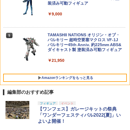
装済み可動フィギュア
DX超合金 超時空要塞マクロス 【VF-1S
ール LEDライト付き ジャイロボール 浮
4
バルキリー ロイ・フォッカースペシャル
くボール ドローン
MODEROID 鉄人28号 ブラックオックス
5
リバイバルVer.】
￥9,000
(初代鉄人版) プラモデル（再販）[グッド
HITCALL ヒットコール 天然由来成分PL
5
￥1,580
スマイルカンパニー]【送料無料】《01
A配合 NM BB弾のみ 高精度 高真球 ウォ
￥26,400
月予約》
ーター研磨仕上げ採用 サバゲー サバイ
バル ゲーム ミリタリー エアガン 電動ガ
TAMASHII NATIONS オリジン・オブ・
ン エアーガン アウトドア・ホビー用品
5
￥3,510
バルキリー 超時空要塞マクロス VF-1J
バルキリー45th Anniv. 約225mm ABS&
【当店独自で＋P10倍★要エントリー】
￥1,470
5
ダイキャスト製 塗装済み可動フィギュア
【中古】[FIG] S.H.MonsterArts(モンス
ターアーツ) ガイガン(2004) ゴジラ FIN
AL WARS(ファイナルウォーズ) 完成品
￥21,950
可動フィギュア バンダイ(20140419)
￥29,521
Amazonランキングをもっと見る
編集部のおすすめ記事
BANDAI SPIRITS(バンダイ スピリッツ)
東京マルイ (TOKYO MARUI) ガスブロー
LOCTITE(ロックタイト) シールはがし
フィギュア
イベント
1
1
1
30MS SIS-J00 メルンジャ[カラーA] 色
バックマシンガン No.14 20式 5.56mm
プレミアム 220ml
【ワンフェス】ガレージキットの祭典
分け済みプラモデル
小銃 18歳以上 ガスブローバック
「ワンダーフェスティバル2022[夏]」い
￥962
よいよ開催！
￥4,200
￥196,900