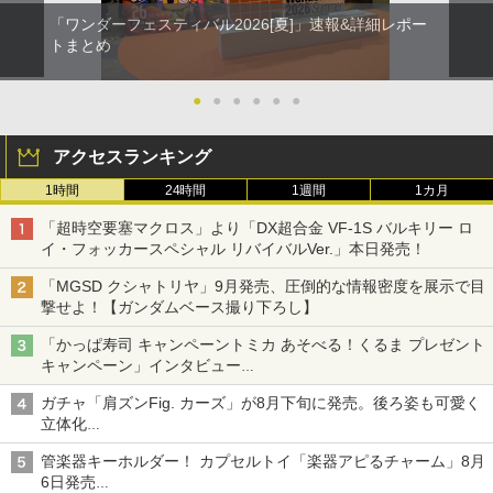
「ワンダーフェスティバル2026[夏]」速報&詳細レポー
トまとめ
●
●
●
●
●
●
アクセスランキング
1時間
24時間
1週間
1カ月
「超時空要塞マクロス」より「DX超合金 VF-1S バルキリー ロ
イ・フォッカースペシャル リバイバルVer.」本日発売！
「MGSD クシャトリヤ」9月発売、圧倒的な情報密度を展示で目
撃せよ！【ガンダムベース撮り下ろし】
「かっぱ寿司 キャンペーントミカ あそべる！くるま プレゼント
キャンペーン」インタビュー
子どもが楽しめるかっぱ寿司ならではの体験とコラボの楽しさを
ガチャ「肩ズンFig. カーズ」が8月下旬に発売。後ろ姿も可愛く
追求
立体化
ライトニング・マックィーンやメーターなど4種がラインナップ
管楽器キーホルダー！ カプセルトイ「楽器アピるチャーム」8月
6日発売