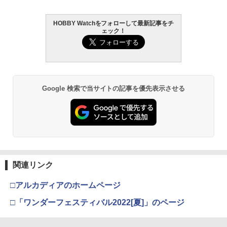
HOBBY Watchをフォローして最新記事をチ
GSIクレオス Mr.トップコート 水性プレ
BANDAI SPIRITS(バンダイ スピリッツ)
東京マルイ(TOKYO MARUI) No.25 コル
2
2
2
ェック！
ミアムトップコートスプレー 光沢 88ml
機動警察パトレイバー EZY RG 1/48 AV-
ト ガバメント HG 18歳以上エアーHOP
ホビー用仕上材 B601
98Plus (イングラム・プラス) 色分け済
ハンドガン
みプラモデル
￥748
￥3,384
￥6,600
Google 検索で当サイトの記事を優先表示させる
タミヤ クラフトツールシリーズ No.123
東京マルイ No.10 ハイキャパ5.1 10歳以
3
3
先細薄刃ニッパー (ゲートカット用) プラ
HG 機動戦士ガンダム00 グラハム専用ユ
上 電動ブローバック フルオート
3
モデル用工具 74123
ニオンフラッグカスタム 1/144スケール
色分け済みプラモデル
￥3,815
￥2,781
￥1,800
東京マルイ コルトパイソン 357マグナム
4
関連リンク
マジ・スク+保護キャップセット
4インチ ブラックモデル 10歳以上エアー
4
BANDAI SPIRITS(バンダイ スピリッツ)
HOPリボルバー エアコッキング
4
□アルカディアのホームページ
HGAW 機動新世紀ガンダムX ガンダムエ
￥2,600
アマスター 1/144スケール 色分け済みプ
￥4,486
□「ワンダーフェスティバル2022[夏]」のページ
ラモデル
￥3,100