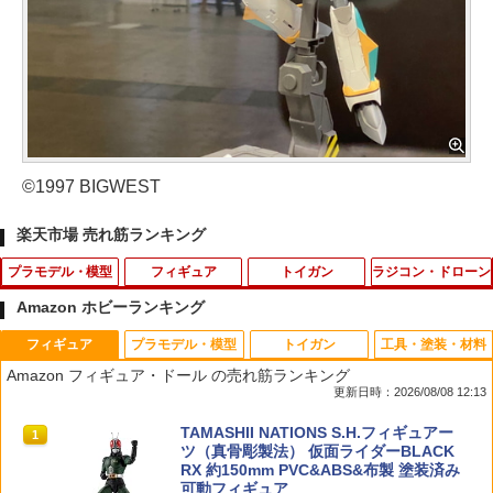
©1997 BIGWEST
楽天市場 売れ筋ランキング
プラモデル・模型
フィギュア
トイガン
ラジコン・ドローン
Amazon ホビーランキング
フィギュア
プラモデル・模型
トイガン
工具・塗装・材料
光栄堂 ランドスポンジ【最短営業日発
【メディコム・トイ公式】BE@RBRICK
【外装の磨きやプラスティック、ゴムパ
ミニドローン専用充電器 充電ケーブル1
1
1
1
1
Amazon フィギュア・ドール の売れ筋ランキング
送】極細 混色 着色スポンジ 樹木 芝 細
EIFFEL TOWER 100％ & 400％ TWILIG
ーツの潤滑】 東京マルイ シリコンメン
本
更新日時：2026/08/08 12:13
植栽表現 樹木模型 ミニチュアツリー 鉄
HT Ver. ベアブリック フィギュア 人気
テナンススプレー 70ml★電動ガン・ガ
道模型 ジオラマ 建築模型材料 ハンドメ
おもちゃ おしゃれ かわいい 玩具 人形 置
スガン・エアガンのメンテナンスに
￥560
TAMASHII NATIONS S.H.フィギュアー
イド材料
き物 ホビー インテリア グッズ ギフト プ
1
ツ（真骨彫製法） 仮面ライダーBLACK
レゼント 楽天 定価 新品
￥528
RX 約150mm PVC&ABS&布製 塗装済み
￥528
可動フィギュア