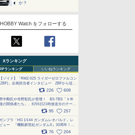
か？
HOBBY Watch をフォローする
Xランキング
RPランキング
いいねランキング
【ゾイド】「RMZ-025 ライガーゼロファルコン
(ZBF)」企画担当者インタビュー ZBFから従来
デザインまで再現可能なボリューム満点のキッ
226
608
ト pic.x.com/6zOqQAQKkX
野中剛氏や寺野彰氏が登壇！ BS-TBS「Ｘ年
後の関係者たち」、8月6日21時放送分のテーマ
は「超合金」！ pic.x.com/uWyt1uyuFm
95
257
ガンプラ「HG 1/144 ガンダムレオパルド」レ
ビュー 『機動新世紀ガンダムX』30周年！イ
ンナーアームガトリングの変形機構まで再現し
76
204
最新フォーマットでキット化！