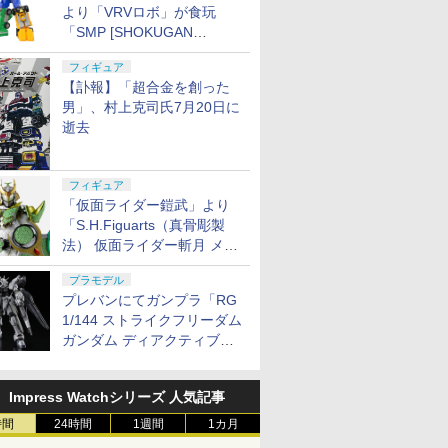
より「VRVロボ」が食玩
「SMP [SHOKUGAN
MODELING PROJECT]」に
フィギュア
登場！
【訃報】「超合金を創った
男」、村上克司氏7月20日に
逝去
フィギュア
「仮面ライダー鎧武」より
「S.H.Figuarts（真骨彫製
法） 仮面ライダー斬月 メロ
ンアームズ」がプレバンにて
プラモデル
8月7日16時から予約開始！
プレバンにてガンプラ「RG
1/144 ストライクフリーダム
ガンダム ディアクティブモ
ード」の再販分が8月7日11
時より予約開始！
Impress Watchシリーズ 人気記事
時間
24時間
1週間
1カ月