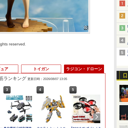
s reserved.
ギュア
トイガン
ラジコン・ドローン
れ筋ランキング
更新日時：2026/08/07 13:05
3
3
3
3
4
4
4
4
5
5
5
5
6
6
6
6