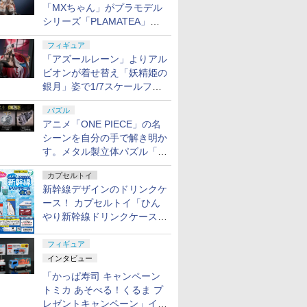
「MXちゃん」がプラモデル
シリーズ「PLAMATEA」で
登場！ 2027年1月発売予定
フィギュア
「アズールレーン」よりアル
ビオンが着せ替え「妖精姫の
銀月」姿で1/7スケールフィ
ギュア化！
パズル
アニメ「ONE PIECE」の名
シーンを自分の手で解き明か
す。メタル製立体パズル「は
ずる ONE PIECE」シリーズ
カプセルトイ
3種が登場
新幹線デザインのドリンクケ
ース！ カプセルトイ「ひん
やり新幹線ドリンクケース」
8月11日発売
フィギュア
インタビュー
「かっぱ寿司 キャンペーン
トミカ あそべる！くるま プ
レゼントキャンペーン」イン