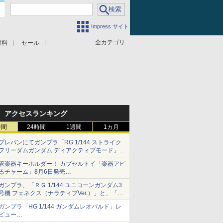
Impress サイト
全カテゴリ
材料
セール
アクセスランキング
時間
24時間
1週間
1カ月
プレバンにてガンプラ「RG 1/144 ストライク
フリーダムガンダム ディアクティブモード」の
再販分が8月7日11時より予約開始！
管楽器キーホルダー！ カプセルトイ「楽器アピ
るチャーム」8月6日発売
チューバ、テナサクなど5種各3色
ガンプラ、「ＲＧ 1/144 ユニコーンガンダム3
号機 フェネクス（ナラティブVer.）」と、「Ｈ
Ｇ 1/144 ガンダムエアマスターバースト」再販
ガンプラ「HG 1/144 ガンダムレオパルド」レ
ビュー
『機動新世紀ガンダムX』30周年！インナーア