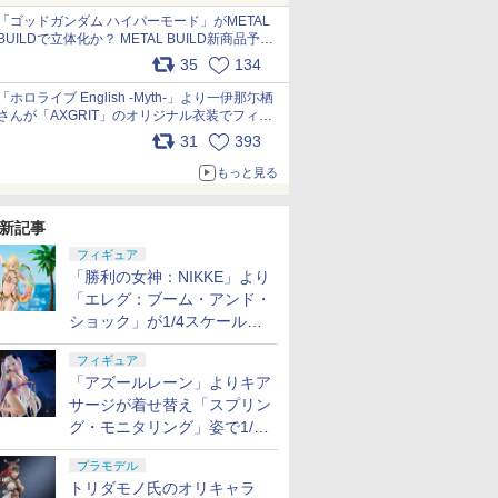
pic.x.com/nszPIDTpbg
「ゴッドガンダム ハイパーモード」がMETAL
BUILDで立体化か？ METAL BUILD新商品予告
が公開 pic.x.com/HIcLLIM3ar
35
134
「ホロライブ English -Myth-」より一伊那尓栖
さんが「AXGRIT」のオリジナル衣装でフィギ
ュア化 pic.x.com/YMGhdIAzNa
31
393
もっと見る
新記事
フィギュア
「勝利の女神：NIKKE」より
「エレグ：ブーム・アンド・
ショック」が1/4スケールで
フィギュア化！
フィギュア
「アズールレーン」よりキア
サージが着せ替え「スプリン
グ・モニタリング」姿で1/6
スケールフィギュア化！
プラモデル
トリダモノ氏のオリキャラ