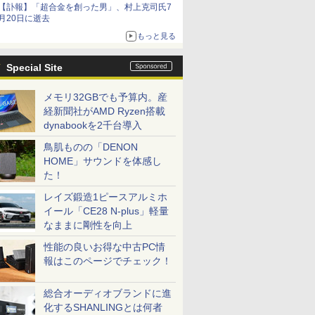
【訃報】「超合金を創った男」、村上克司氏7
ームガトリングの変形機構まで再現し最新フォ
月20日に逝去
ーマットでキット化！
もっと見る
Special Site
メモリ32GBでも予算内。産
経新聞社がAMD Ryzen搭載
dynabookを2千台導入
鳥肌ものの「DENON
HOME」サウンドを体感し
た！
レイズ鍛造1ピースアルミホ
イール「CE28 N-plus」軽量
なままに剛性を向上
性能の良いお得な中古PC情
報はこのページでチェック！
総合オーディオブランドに進
化するSHANLINGとは何者