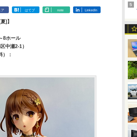
ェア
はてブ
note
LinkedIn
夏]】
～8ホール
浜区中瀬2-1）
料）：