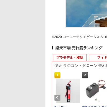
©2020 コーエーテクモゲームス All right
楽天市場 売れ筋ランキング
プラモデル・模型
フィ
楽天 ラジコン・ドローン 売
10
10
10
10
1
1
1
1
2
2
2
2