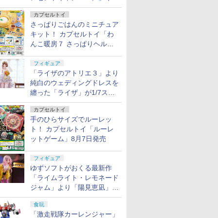
タビュー
カプセルトイ
さっぱりごはんのミニチュア
キット！ カプセルトイ「わ
んこ暖房７ さっぱりヘルシ
ー料理」8月7日発売
フィギュア
「ライザのアトリエ３」より
純白のウェディングドレスを
纏った「ライザ」が1/7スケ
ールフィギュアで登場！
カプセルトイ
手のひらサイズでルーレッ
ト！ カプセルトイ「ルーレ
ットゲーム」8月7日発売
フィギュア
ゆずソフトがおくる最新作
「ライムライト・レモネード
ジャム」より「陽見恵凪」が
1/3.5スケールフィギュアで
食玩
登場！
「激走戦隊カーレンジャー」