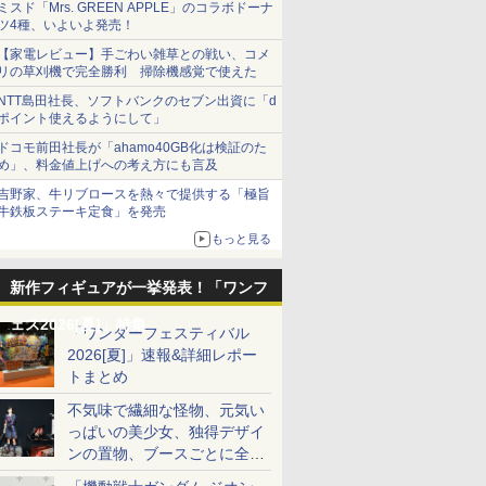
ミスド「Mrs. GREEN APPLE」のコラボドーナ
ツ4種、いよいよ発売！
【家電レビュー】手ごわい雑草との戦い、コメ
リの草刈機で完全勝利 掃除機感覚で使えた
NTT島田社長、ソフトバンクのセブン出資に「d
ポイント使えるようにして」
ドコモ前田社長が「ahamo40GB化は検証のた
め」、料金値上げへの考え方にも言及
吉野家、牛リブロースを熱々で提供する「極旨
牛鉄板ステーキ定食」を発売
もっと見る
新作フィギュアが一挙発表！「ワンフ
ェス2026[夏]」特集
「ワンダーフェスティバル
7
7
7
7
8
8
8
8
9
9
9
9
10
10
10
10
2026[夏]」速報&詳細レポー
トまとめ
不気味で繊細な怪物、元気い
っぱいの美少女、独得デザイ
ンの置物、ブースごとに全く
異なる世界が広がる一般ディ