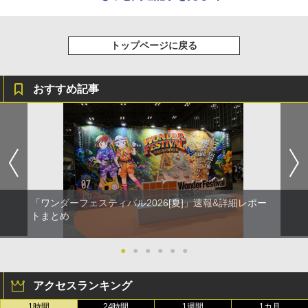
トップページに戻る
おすすめ記事
「ワンダーフェスティバル2026[夏]」速報&詳細レポー
トまとめ
●
●
●
●
●
●
アクセスランキング
1時間
24時間
1週間
1カ月