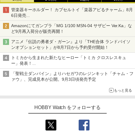
管楽器キーホルダー！ カプセルトイ「楽器アピるチャーム」8月
6日発売
チューバ、テナサクなど5種各3色
Amazonにてガンプラ「MG 1/100 MSN-04 サザビー Ver.Ka」な
ど9月再入荷分が販売再開！
アニメ『伝説の勇者ダ・ガーン』より「THE合体 ランドバイソ
ンオプションセット」が8月7日から予約受付開始！
トミカから生まれた新たなヒーロー「トミカ クロスレスキュ
ー」発表！
詳細は後日公開予定
「聖戦士ダンバイン」よりハセガワのレジンキット「チャム・フ
ァウ」、完成見本が公開。9月3日頃発売予定
もっと見る
HOBBY Watch をフォローする