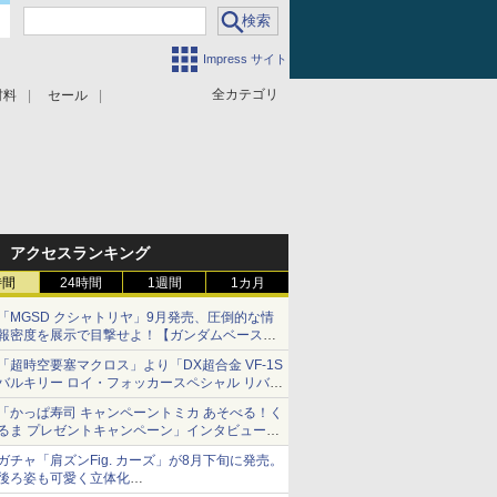
Impress サイト
全カテゴリ
材料
セール
アクセスランキング
時間
24時間
1週間
1カ月
「MGSD クシャトリヤ」9月発売、圧倒的な情
報密度を展示で目撃せよ！【ガンダムベース撮
り下ろし】
「超時空要塞マクロス」より「DX超合金 VF-1S
バルキリー ロイ・フォッカースペシャル リバイ
バルVer.」本日発売！
「かっぱ寿司 キャンペーントミカ あそべる！く
るま プレゼントキャンペーン」インタビュー
子どもが楽しめるかっぱ寿司ならではの体験と
ガチャ「肩ズンFig. カーズ」が8月下旬に発売。
コラボの楽しさを追求
後ろ姿も可愛く立体化
ライトニング・マックィーンやメーターなど4