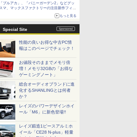
「ブルアカ」、「バニーガーデン2」などグッ
種がラインナップ
スマ、マックスファクトリーの注目新作フィギ
ュアが展示【ホビーメーカー合同展示会】
もっと見る
Special Site
性能の良いお得な中古PC情
報はこのページでチェック！
お値段そのままでメモリ倍
増！メモリ32GBの「お得な
ゲーミングノート」
総合オーディオブランドに進
化するSHANLINGとは何者
か？
レイズのパワーデザインホイ
ール「M6」に新色登場!!
レイズ鍛造1ピースアルミホ
イール「CE28 N-plus」軽量