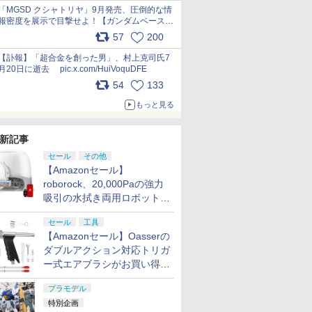
pic.x.com/nszPIDTpbg
「MGSD クシャトリヤ」9月発売、圧倒的な情
報密度を展示で目撃せよ！【ガンダムベース撮
り下ろし】 pic.x.com/3rPjsfk7qZ
57
200
【訃報】「超合金を創った男」、村上克司氏7
月20日に逝去 pic.x.com/HuiVoquDFE
54
133
もっと見る
新記事
セール
その他
【Amazonセール】
roborock、20,000Paの強力
吸引の水拭き両用ロボット掃
除機「Qrevo Curv 2 Flow」
セール
工具
がお買い得！
【Amazonセール】Oasserの
ダブルアクション対応トリガ
ー式エアブラシがお買い得価
格で登場！
プラモデル
特別企画