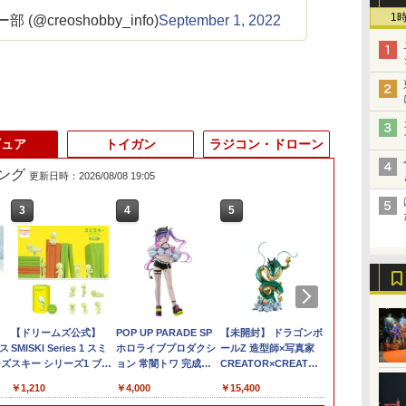
1
(@creoshobby_info)
September 1, 2022
ギュア
トイガン
ラジコン・ドローン
ング
更新日時：2026/08/08 19:05
3
3
4
4
5
5
6
6
グフ
サンリオクラシックハ
【ドリームズ公式】
タミヤ 1/35 ミリタリー
POP UP PARADE SP
【未使用】1/144
【未開封】 ドラゴンボ
1/24 『新世
【メディコム
 ス
ローキティpvcクリア
SMISKI Series 1 スミ
ミニチュアシリーズ
ホロライブプロダクシ
HGUC RX-0 ユニコー
ールZ 造型師×写真家
ゲリオン』 エ
式】VCD ロ
ーズ
ポーチワイド (贈呈品
スキー シリーズ1 ブラ
No.70 アメリカ M3A2
ョン 常闇トワ 完成品
ンガンダム3号機 フェ
CREATOR×CREATOR
初号機スカイ
カントクくん
」
なくなり次第、贈呈終
インドボックス インテ
パーソナルキャリヤー
フィギュア[マックスフ
ネクス デストロイモー
SHENRON Aカラー 神
R32 GT-R 【
￥2,362
￥1,210
￥2,464
￥4,000
￥2,800
￥15,400
￥3,406
￥16,280
了)
リアフィギュア 蓄光 暗
【特別販売製品】
ァクトリー]【送料無
ド(ナラティブver.)
龍 フィギュア 【日南
(プラモデル)