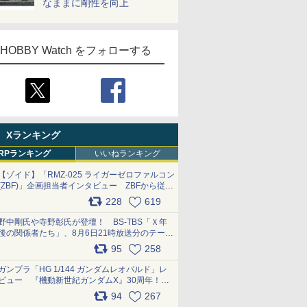
なままに剛性を向上
HOBBY Watch をフォローする
Xランキング
RPランキング
いいねランキング
【ゾイド】「RMZ-025 ライガーゼロファルコン
(ZBF)」企画担当者インタビュー ZBFから従来
デザインまで再現可能なボリューム満点のキッ
228
619
ト pic.x.com/6zOqQAQKkX
野中剛氏や寺野彰氏が登壇！ BS-TBS「Ｘ年
後の関係者たち」、8月6日21時放送分のテーマ
は「超合金」！ pic.x.com/uWyt1uyuFm
95
258
ガンプラ「HG 1/144 ガンダムレオパルド」レ
ビュー 『機動新世紀ガンダムX』30周年！イ
ンナーアームガトリングの変形機構まで再現し
94
267
最新フォーマットでキット化！