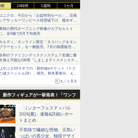
時間
24時間
1週間
1カ月
ユニクロ、今日から「お盆特別セール」。涼感
シアサッカーワンピース待望値下げ、撥水ギア
ショーツは1990円に
東映の歴代オープニング映像がカプセルトイ
に。全5種で8月下旬発売
カルディ、オンライン限定「ネコバッグ＆タン
ブラーセット」を一般販売。7月の抽選販売の
当選無効分
令和のファミコンディスクシステム？安価に書
き換え可能なGB用「しましまディスクシステ
ム」
はやぶさ50％オフの「新幹線eチケット（トク
7
7
8
8
9
9
10
10
だ値スペシャル28）」発売。秋冬乗車分、えき
ねっと限定
もっと見る
新作フィギュアが一挙発表！「ワンフ
ェス2026[夏]」特集
「ワンダーフェスティバル
紀エヴァン
・トイ公
1/24 スポーツカーシリ
未開封 GOOD SMILE
【中古】【未組立】
ホロライブプロダクシ
ピットロード｜PIT-
【2026年8月8日発売】
【送料無料
1／7 『ウ
2026[夏]」速報&詳細レポー
ヴァRT
ンパース &
ーズ 1/24 NISSAN レパ
COMPANY グッドスマ
1/144 HGUC ORX-005
ョン 宝鐘マリン 三十路
ROAD 1/700 海上自衛
【新品】コンバットパ
模型 1/70
ィーダービ
トまとめ
ライン
ード 2ドア ハードトッ
イルカンパニー フィギ
ギャプラン 「機動戦士
衣装Ver. 1/6 完成品フィ
隊 護衛艦 DD-120 しら
トロール：バトルゾー
リーズ No
フレーム 
SP696】
プ 280X・SF-L
ュア セイバー/葛飾北
Zガンダム」 シリーズ
ギュア[マックスファク
ぬい 女性自衛官フィギ
ン [73-401] [ウォーハ
戦艦 金剛
成品フィギ
不気味で繊細な怪物、元気い
￥3,520
￥18,821
￥3,880
￥19,800
￥3,980
￥20,800
￥4,080
￥26,006
【24378】 (プラモデ
斎 Fate/Grand Order
No.042 [5063569]＜プ
トリー]【送料無料】
ュア付き（鹿島あさひ
ンマー 40,000]
プラモデル
っぱいの美少女、独得デザイ