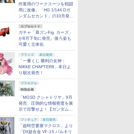
作業用のワークスーツを戦闘
用に改修。「HG 1/144 Dガ
ンダムセカンド」の10月発送
分が予約受付中【ガンダムベ
カプセルトイ
ース撮り下ろし】
ガチャ「肩ズンFig. カーズ」
が8月下旬に発売。後ろ姿も
可愛く立体化
プライズ
本日発売
「一番くじ 勝利の女神：
NIKKE CHAPTER8」本日よ
り順次発売！
プラモデル
特別企画
「MGSD クシャトリヤ」9月
発売、圧倒的な情報密度を展
示で目撃せよ！【ガンダムベ
ース撮り下ろし】
フィギュア
本日発売
「超時空要塞マクロス」より
「DX超合金 VF-1S バルキリ