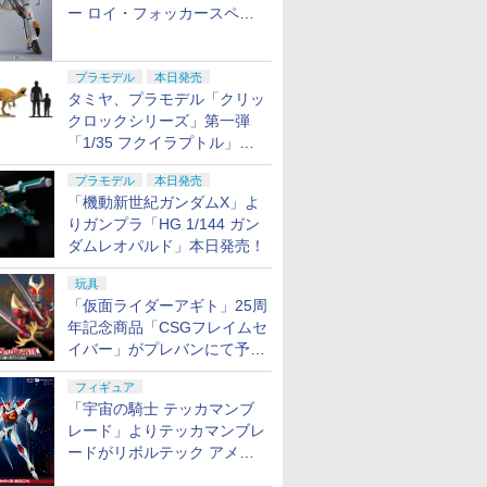
ー ロイ・フォッカースペシ
ャル リバイバルVer.」本日発
売！
プラモデル
本日発売
タミヤ、プラモデル「クリッ
クロックシリーズ」第一弾
「1/35 フクイラプトル」本
日発売！
プラモデル
本日発売
「機動新世紀ガンダムX」よ
りガンプラ「HG 1/144 ガン
ダムレオパルド」本日発売！
玩具
「仮面ライダーアギト」25周
年記念商品「CSGフレイムセ
イバー」がプレバンにて予約
開始
フィギュア
「宇宙の騎士 テッカマンブ
レード」よりテッカマンブレ
ードがリボルテック アメイ
ジング・ヤマグチで商品化決