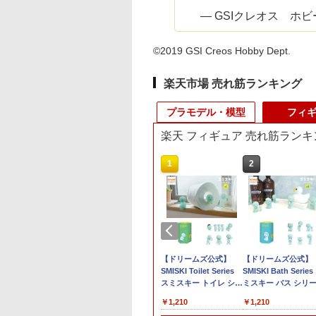
— GSIクレオス ホビー部 
©2019 GSI Creos Hobby Dept.
楽天市場 売れ筋ランキング
プラモデル・模型
フィ
楽天 フィギュア 売れ筋ランキ
10
10
1
1
2
2
トロード｜PIT-
026年8月8日発売】
【送料無料】 フジミ
1／7 『ウマ娘 プリテ
【当店独自で＋P10倍
【ドリームズ公式】
HG 1/144 ライジン
【ドリームズ公式】
D 1/700 海上自衛
品】コンバットパ
模型 1/700 艦NEXTシ
ィーダービー』 ダンツ
★要エントリー】【中
SMISKI Toilet Series
リーダムガンダム
SMISKI Bath Series
護衛艦 DD-120 しら
ール：バトルゾー
リーズ No.07 日本海軍
フレーム (塗装済み完
古】[PTM] (再販) 1/144
スミスキー トイレ シリ
「機動戦士ガンダム
ミスキー バス シリ
 女性自衛官フィギ
73-401] [ウォーハ
戦艦 金剛 色分け済み
成品フィギュア)
オプションパーツセッ
ーズ
SEED FREEDOM
980
,800
￥4,080
￥26,006
￥1,900
￥1,210
￥1,980
￥1,210
付き（鹿島あさひ
 40,000]
プラモデル
ト ガンプラ 15(キャバ
ガンプラ