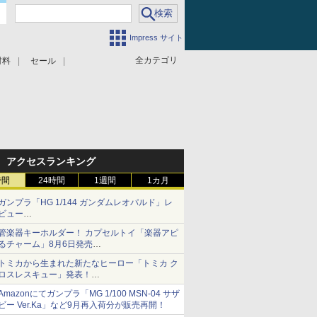
Impress サイト
全カテゴリ
材料
セール
アクセスランキング
時間
24時間
1週間
1カ月
ガンプラ「HG 1/144 ガンダムレオパルド」レ
ビュー
『機動新世紀ガンダムX』30周年！インナーア
管楽器キーホルダー！ カプセルトイ「楽器アピ
ームガトリングの変形機構まで再現し最新フォ
るチャーム」8月6日発売
ーマットでキット化！
チューバ、テナサクなど5種各3色
トミカから生まれた新たなヒーロー「トミカ ク
ロスレスキュー」発表！
詳細は後日公開予定
Amazonにてガンプラ「MG 1/100 MSN-04 サザ
ビー Ver.Ka」など9月再入荷分が販売再開！