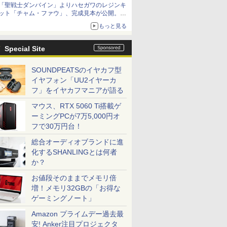
「聖戦士ダンバイン」よりハセガワのレジンキ
ット「チャム・ファウ」、完成見本が公開。9
月3日頃発売予定
もっと見る
Special Site
SOUNDPEATSのイヤカフ型
イヤフォン「UU2イヤーカ
フ」をイヤカフマニアが語る
マウス、RTX 5060 Ti搭載ゲ
ーミングPCが7万5,000円オ
フで30万円台！
総合オーディオブランドに進
化するSHANLINGとは何者
か？
お値段そのままでメモリ倍
増！メモリ32GBの「お得な
ゲーミングノート」
Amazon プライムデー過去最
安! Anker注目プロジェクタ