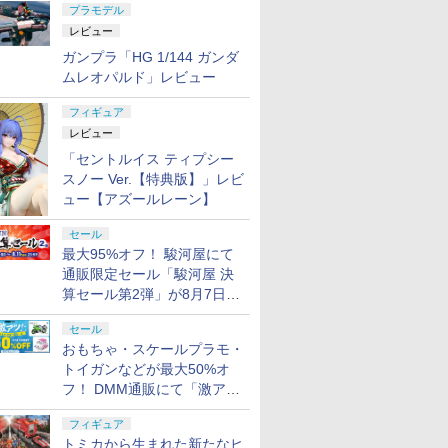
プラモデル
レビュー
7
7
7
7
8
8
8
8
9
9
9
9
10
10
10
10
ガンプラ「HG 1/144 ガンダ
ムレオパルド」レビュー
ーナ『範
L用トー
1 3×6mm
ねんどろいどどーる 鏡
プロテクター サバゲー
タカラトミー ラブル＆
OSHI WORKS 『進撃
東京マルイ ミニS 互換
タカラトミー トミカビ
S.H.Figuarts 『ウルト
【エントリー最大10倍
【エントリー最大10倍
PICCODO
タナカワー
タミヤ タミ
薫[ストー
senjin
ルー(5本)
の国：アリス Another
装備 肘 膝パッド ニー
クルー ビークル モータ
の巨人 The Final
バッテリー 8.4V 大容量
ークルタウン ビッグに
ラマン』 ゼットン
＆3％クーポン】G&G
＆3％クーポン】各種
DOLL X
カートリッジ
テリー LF22
フィギュア
ブルズ]
風呂セット
Color (塗装済み可動フ
バイク スノボ スケボー
ー クルークラッシュロ
Season』 ミカサ・ア
1800mAh (1.8Ah) 従来
変形 2階だてバスロー
60th Anniversary
SSG-1用105連マガジ
電動ガン用7.4V LIPO
レイル』 
Special（
ーシングパ
レビュー
庫品》
ト サバゲ
ィギュア)
サバイバルゲーム サイ
ーラー パウ・パトロー
ッカーマン The Final
電動ガン / mini s 次世
タリー（トミカ付き）
Edition (塗装済み可動
ン イエローマーカー
バッテリーフルセット
きゅう) 
SAKURA
【55102
￥10,387
￥2,080
￥1,992
￥10,396
￥2,390
￥5,270
￥11,000
￥2,580
￥5,980
￥11,721
￥2,619
￥8,008
 バッグ
クリング フリーサイズ
ル
Season ver.
代電動ガン AK74MN
トミカワールド
フィギュア)
G-08-150-1 【あす楽】
【あす楽】
ール 【211
便 対応商
「セントルイス ティプシー
ATIONS
KIYA)
.22
保護キャッ
TAMASHII NATIONS
BANDAI SPIRITS(バン
東京マルイ (TOKYO
武藤商事(Muto Syouji)
TAMASHII NATIONS
BANDAI SPIRITS(バン
東京マルイ(TOKYO
タミヤ(TAMIYA) クラ
52TOYS BLINDBOX
HGFC 1/144 GF13-
東京マルイ コルトパイ
シリコンモールド クロ
タカラトミ
タミヤ(TAM
クラウンモ
ゴッドハン
 洗面具
(ブラック)
【GP034】 (塗装済完
AKS74U M4A1 G3 M4
ィギュア)
函 ネコポ
スノー Ver.【特典版】」レビ
アーツ 攻
ス デザイ
リーモデル
S.H.フィギュアーツ
ダイ スピリッツ)
MARUI) BBエアリボル
プラリペア クリアー
S.H.フィギュアーツ TV
ダイスピリッツ) HG 機
MARUI) No.16 H&K
フトツールシリーズ
ディズニー プリンセス
001NHII マスターガン
ソン 357マグナム 4イ
ムハート 4種
(TAKARA 
い工作シリ
トハンドガン
(GodHan
 鞄 トー
成品フィギュア)
1個/2個/4個
ット
ュー【アズールレーン】
 GHOST
イダー シ
上エアー
ONE PIECE シャンク
HGUC 200 機動戦士Z
バー No.7 M29 .44マグ
PL16C 【HTRC 3】
アニメ「呪術廻戦」 脹
動戦士ガンダム 復讐の
USP 10歳以上エアー
No.93 モデラーズニッ
On the Run シリーズ
ダム&風雲再起 (機動武
ンチ ブラックモデル
6.7×3.6cm 柄型枠 爪飾
SPARK 
No.257
リンジャー
メットニッ
LL 草薙素
ズ 全高約
ン 手動
ス -マリンフォード頂
ガンダム 百式 1/144ス
ナム 6.5インチ ブラッ
相 約150mm
レクイエム ザクⅡ F型
HOPハンドガン 手動
パーα (グレイ) プラモ
ブラインドボックス フ
闘伝Gガンダム)
10歳以上エアーHOPリ
り作成 多寸法設計 立
ーマー ミ
ヒル工作セッ
アーHOP
GH-SPN-
￥8,918
￥1,674
￥5,391
￥1,118
￥-
￥2,700
￥2,666
￥991
￥1,650
￥3,314
￥4,486
￥499
￥19,900
￥-
￥1,315
￥5,220
セール
スケール プ
上決戦- 約165mm
ケール 色分け済みプラ
クモデル 10歳以上 エ
PVC&ABS製 塗装済み
ソラリ機 (復讐のレク
デル用工具 74093
ィギュア ガチャガチャ
ボルバー エアコッキン
体彫刻 耐久 繰返し ハ
ク D-02
工具 プラ
最大95%オフ！ 駿河屋にて
 塗装済み
PVC&ABS&布製 塗装
モデル
アリボルバー
可動フィギュア
イエム) 1/144スケール
コレクション 塗装済み
グ
ンドメイドネイル (Bタ
ーブ (アニ
刃構造
ア
済み可動フィギュア
通販限定セール「駿河屋 決
色分け済みプラモデル
コレクター・誕生日・
イプ)
動フィギュ
新年のギフトに最適
算セール第2弾」が8月7日12
(一個入り)
時より開催
セール
おもちゃ・スケールプラモ・
トイガンなどが最大50%オ
フ！ DMM通販にて「激ア
ツ！おもちゃ・ホビー夏セー
フィギュア
ル」が開催
トミカから生まれた新たなヒ