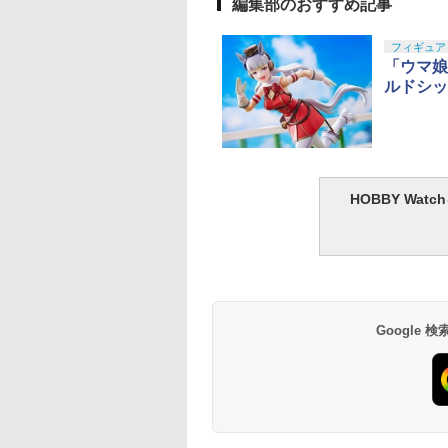
編集部のおすすめ記事
10
10
10
10
1
1
1
1
2
2
2
2
フィギュア
「ウマ娘
ルドシッ
.Figuarts 『ウルト
ントリー最大10倍
ントリー最大10倍
PICCODO ACTION
タナカワークス 発火式
タミヤ タミヤ LFバッ
【スクウェアエニック
【お買い物マラソン開
タミヤ OP.1384 ボディ
送料無料◆ねんどろ
2個セット 自転車用
ナット(M5x5.0) ナ
ン』 ゼットン
％クーポン】G&G
％クーポン】各種
DOLL X 『崩壊:スター
カートリッジ .38
テリー LF2200-6.6V レ
ス】クロノ・トリガー
催中♪ ポイント2倍】
高調整用5mmOリング
どどーる リコリス・
イト 自転車ベル バ
ン(5入) [1-N5050N]
h Anniversary
G-1用105連マガジ
ガン用7.4V LIPO
レイル』 椒丘(しょう
Special（5発 M36
ーシングパック
FORM-ISM クロノ
【楽天1位!7冠!】 ガス
（10個）
コイル 井ノ上たきな
アクセサリー アヒル
(JAN：
ition (塗装済み可動
 イエローマーカー
テリーフルセット
きゅう) デフォルメド
SAKURA 等） メール
【55102】 ラジコン用
【2026年9月発売】[グ
ブローバック/VSR-10
茶リコリコ制服Ver. 
彩プロペラヘルメッ
4548565359776)
,000
580
980
￥11,721
￥2,619
￥8,008
￥8,096
￥1,510
￥176
￥8,480
￥1,540
￥220
ギュア)
8-150-1 【あす楽】
す楽】
ール 【21180654】 (フ
便 対応商品 ポスト投
ッズ]
用 ワイドユース・エア
ッドスマイルカンパ
+ 黒プロペラヘルメ
OYS BLINDBOX
C 1/144 GF13-
マルイ コルトパイ
コンモールド クロ
タカラトミー
タミヤ(TAMIYA) 楽し
クラウンモデル ポケッ
ゴッドハンド
タカラトミー(TAKARA
タカラトミー(TAKARA
東京マルイ(TOKYO
GSIクレオス Mr.トップ
タカラトミー(TAKA
Blokees スター ウ
東京マルイ (TOKYO
LOCTITE(ロックタ
ィギュア)
函 ネコポス ゆうパケ
シールチャンバーパッ
ー フィギュア 【8月
ト 光る 電池交換可 
ズニー プリンセス
1NHII マスターガン
 357マグナム 4イ
ート 4種
(TAKARA TOMY) T-
い工作シリーズ
トハンドガン No.07 デ
(GodHand) アルティ
TOMY) T-SPARK トラ
TOMY) T-SPARK
MARUI) No.25 コルト
コート 水性プレミアム
TOMY) T-SPARK 
ズ マンダロリアン&
MARUI) ガスブロー
ト) シールはがし プ
ット
キン [ハードTYPE] 東
約】
愛 かわいい 面白い 
HOBBY Wa
the Run シリーズ
&風雲再起 (機動武
 ブラックモデル
×3.6cm 柄型枠 爪飾
SPARK トランスフォ
No.257 歩いて泳ぐア
リンジャー 10歳以上エ
メットニッパー5.0
ンスフォーマー ニュー
REALIZE MODEL リア
ガバメント HG 18歳以
トップコートスプレー
ンスフォーマー ニュ
ローグー CC05 ディ
ックマシンガン No.1
ミアム 220ml
京マルイ互換カスタム
貨 サイクリング ミ
インドボックス フ
Gガンダム)
歳以上エアーHOPリ
成 多寸法設計 立
ーマー ミッシングリン
ヒル工作セット 70257
アーHOPハンドガン
GH-SPN-120 ホビー用
レジェンズ NL-07 サウ
ライズモデル ZOIDS
上エアーHOPハンドガ
光沢 88ml ホビー用仕
レジェンズ NL-06 
ジャリン&グローグ
20式 5.56mm小銃 1
パーツ Laylax ライラ
リー サバゲー サバ
650
314
486
9
￥19,900
￥-
￥1,315
￥5,220
￥4,440
￥8,334
￥3,384
￥748
￥4,440
￥4,475
￥187,000
￥1,013
ュア ガチャガチャ
バー エアコッキン
刻 耐久 繰返し ハ
ク D-02 サウンドウェ
工具 プラモデル用 片
ンドウェーブ 可動フィ
ゾイド RMZ-025 ライ
ン
上材 B601
トボット コスモス 
ABS樹脂&PVC製 組
以上 ガスブローバッ
クス NINE BALL ナイ
ルゲーム ウッドラン
クション 塗装済み
メイドネイル (Bタ
ーブ (アニメタイプ) 可
刃構造
ギュア
ガーゼロファルコン
フィギュア
立て式プラスチック
ンボール HOP調整 ホ
キックバイク バラン
クター・誕生日・
)
動フィギュア
(ZBF) 色分け済み プラ
デル
ップアップ
バイク 三輪車
のギフトに最適
キット
個入り)
Google