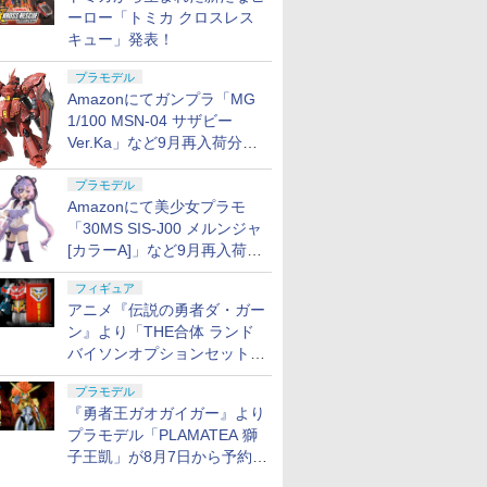
ーロー「トミカ クロスレス
キュー」発表！
プラモデル
Amazonにてガンプラ「MG
1/100 MSN-04 サザビー
Ver.Ka」など9月再入荷分が
販売再開！
プラモデル
Amazonにて美少女プラモ
「30MS SIS-J00 メルンジャ
[カラーA]」など9月再入荷分
が販売再開！
フィギュア
アニメ『伝説の勇者ダ・ガー
ン』より「THE合体 ランド
バイソンオプションセット」
が8月7日から予約受付開始！
プラモデル
『勇者王ガオガイガー』より
プラモデル「PLAMATEA 獅
子王凱」が8月7日から予約受
付開始！