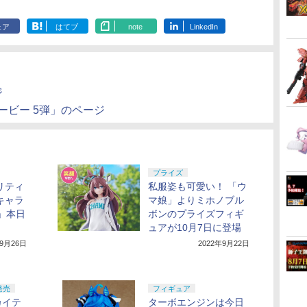
ェア
はてブ
note
LinkedIn
ジ
ービー 5弾」のページ
プライズ
リティ
私服姿も可愛い！ 「ウ
キャラ
マ娘」よりミホノブル
1」本日
ボンのプライズフィギ
ュアが10月7日に登場
年9月26日
2022年9月22日
発売
フィギュア
カイテ
ターボエンジンは今日