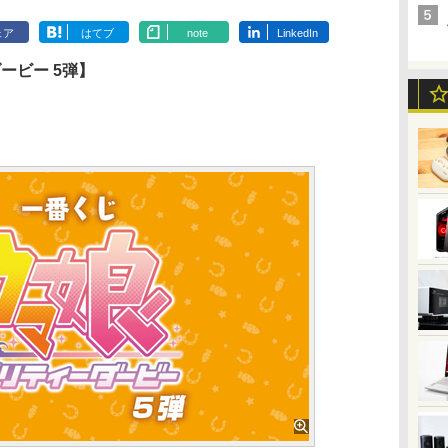
ェア
はてブ
note
LinkedIn
ービー 5弾】