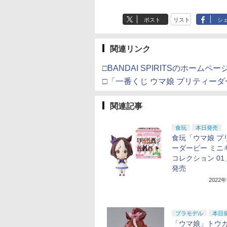
ポスト
リスト
シ
関連リンク
□BANDAI SPIRITSのホームペー
□「一番くじ ウマ娘 プリティーダ
関連記事
食玩
本日発売
食玩「ウマ娘 プ
ーダービー ミニ
コレクション 0
発売
2022
プラモデル
本日
「ウマ娘」トウ