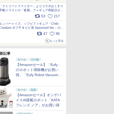
「ストリートファイター」よりコラボおくすり
手帳イラストの「春麗」フィギュア再販分が本
日出荷開始 pic.x.com/toUc1MHr41
53
217
エンバートイズ、ソフビフィギュア「Chibi
Creature ポプ子 & ピピ美 Spacesuit Ver.」の発
売中止を発表 pic.x.com/Ri45iFeYjn
47
95
もっと見る
新記事
セール
その他
【Amazonセール】「Eufy」
のロボット掃除機がお買い
得。「Eufy Robot Vacuum
Omni S2」も対象に
セール
玩具
【Amazonセール】オンデバ
イスAI搭載ロボット「KATA
フレンズ ノア」がお買い得