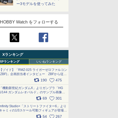
ー3モデルを使ってみた
HOBBY Watch をフォローする
Xランキング
RPランキング
いいねランキング
【ゾイド】「RMZ-025 ライガーゼロファルコン
(ZBF)」企画担当者インタビュー ZBFから従来
デザインまで再現可能なボリューム満点のキッ
190
475
ト pic.x.com/6zOqQAQKkX
「機動新世紀ガンダムX」よりガンプラ「HG
1/144 ガンダムレオパルド」のサンプル画像が
公開！ 8月8日発売予定
69
301
pic.x.com/lTnGoAKCSY
Infinity Studio×「ストリートファイター6」より
キャミィの1/3スケール可動フィギュアが登場
pic.x.com/Eam6ArWJLs
54
267