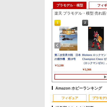
プラモデル・模型
フィ
楽天 プラモデル・模型 売れ
10
1
2
無料◆CD-AS-
送料無料◆マーベル・
第二次世界大戦 日本
Blokees ロックマン
XM 巡界使-龍戟(じ
ライバルズ Legend
の傑作機 第19号
Champion Class 
かいし-りゅうげ
Edition01 ウルトロン
（ロックマンゼロ）
￥3,198
 イベント記念版 合
プラモデル Blokees
【75711】 プラモデ
480
￥5,980
￥3,366
デルキット 蔵道模
【8月予約】
EN Of
lectible) 【9月予
Amazon ホビーランキング
10
10
10
1
1
1
2
2
2
フィギュア
プラモデ