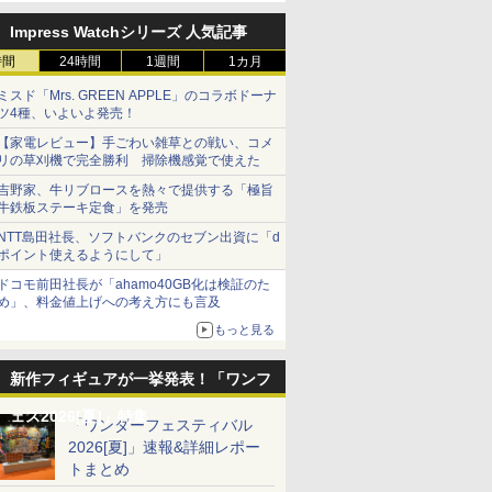
Impress Watchシリーズ 人気記事
時間
24時間
1週間
1カ月
ミスド「Mrs. GREEN APPLE」のコラボドーナ
ツ4種、いよいよ発売！
【家電レビュー】手ごわい雑草との戦い、コメ
リの草刈機で完全勝利 掃除機感覚で使えた
吉野家、牛リブロースを熱々で提供する「極旨
牛鉄板ステーキ定食」を発売
NTT島田社長、ソフトバンクのセブン出資に「d
ポイント使えるようにして」
ドコモ前田社長が「ahamo40GB化は検証のた
め」、料金値上げへの考え方にも言及
もっと見る
新作フィギュアが一挙発表！「ワンフ
ェス2026[夏]」特集
「ワンダーフェスティバル
2026[夏]」速報&詳細レポー
トまとめ