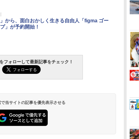
3
3
3
3
4
4
4
4
5
5
5
5
6
6
6
6
」から、面白おかしく生きる自由人「figma ゴー
プ」が予約開始！
い
ラ
イロ
ねんどろいど 星のカー
FAB Defense 護身具
タミヤ OPパーツ
2026年8月予約 ガチャ
東京マルイ BBローダ
【ネコポス対応】
S.H.Figuarts 『ONE
【お買い物マラソン開
▲SP.1427 60D ラリー
ストームアリ
ロックケース
タミヤ OP.77
リ
イク
ビィ カービィ（6次再
FCP 防犯 ブラック
OP913 Mフロッグ アル
【サンリオキャラクタ
ーXL エアガン サバゲ
TOPLINE(トップライ
PIECE』 ニコ・ロビン
催中♪ ポイント2倍】各
ブロックタイヤ
馬刃牙』花山
トバッグ［戦人 
六角皿ビス ブ
 喫
 迷
販） 「マキシムトマ
FABディフェンス ファ
ミ ホイールアダプタ
ーズ コインケース 第2
ー
ン)/TP-54013__TP-
-エニエス・ロビーー
社T1系ダットサイト対
,51427（ゆうパケッ
ムコレクティ
迷彩 風呂 お
￥528
グ
ト
ト」付き
ブディフェンス クボタ
53913
弾 コンプリート 6種セ
54100/高分子ポリマー
(塗装済み可動フィギュ
応 ポリカーボネート製
ト）
《発売済・在
戦人風呂セッ
￥8,800
￥1,700
￥830
￥2,580
￥1,961
￥290
￥9,350
￥1,980
￥1,028
￥4,850
￥1,870
ニ
ッ
ン クバトン ディフェン
ット カプセルトイ】ガ
シム M2.6用(10枚入)
ア)
保護 レンズカバー
ー アウトドア
RA
ォー
イ
TAMASHII NATIONS
BANDAI SPIRITS(バン
東京マルイ(TOKYO
タミヤ クラフトツール
TAMASHII NATIONS
BANDAI SPIRITS(バン
東京マルイ No.10 ハイ
タミヤ(TAMIYA) メイ
タカラトミー
Sachiプラモ VERTヤ
クラウンモデル AK47
GSIクレオス Mr.トップ
TAMASHII N
壽屋(KOTOBU
東京マルイ No
マジ・スク+
予
可
ススティック 自己防衛
チャガチャ ガチャ フ
27.5mm プロテクター
バック 手提げ
トラ
グ
バ
レ
オリジン・オブ・バル
ダイ スピリッツ) RG
MARUI) No.21 H&K
シリーズ No.123 先細
S.H.フィギュアーツ 呪
ダイ スピリッツ)
キャパ5.1 10歳以上 電
クアップ材シリーズ
(TAKARA TOMY) T-
スリ Type-S 【プロモ
10歳以上 エアーコッキ
コート 水性プレミアム
S.H.フィギュ
メガミデバイ
M92Fミリタ
プセット
雑
ディフェンスツール ク
ルコンプ
防弾シールド 保護 割
お風呂 かばん
tchをフォローして最新記事をチェック！
ー
ン
4
キリー 超時空要塞マク
機動戦士ガンダム 逆襲
USP HG 18歳以上エア
薄刃ニッパー (ゲート
術廻戦 伏黒甚爾 約
30MM xEXM-000 ゼノ
動ブローバック フルオ
No.3 タミヤセメント
SPARK トランスフォ
デラー共同開発】 超極
ングライフル ブラック
トップコートスプレー
殻機動隊 THE
アメイデン レ
HG 18歳以
リタ
ナイ 苦内 苦無 くない
れ キズ 傷 防止 光学機
ト］
￥2,600
オー
ー
8歳
ロス VF-1J バルキリー
のシャア νガンダム
ーHOPハンドガン
カット用) プラモデル
155mm PVC&ABS製
ヴァルト 1/144スケー
ート
(角びん) 40ml 模型用
ーマー ミッシングリン
細 ガラスヤスリ ５点
つや消し 88ml ホビー
IN THE SHE
ュガーグレイ
HOPハンドガ
イバ
Kubotan 一本拳 トレ
器 ダットサイト 被弾
￥22,602
￥5,400
￥3,409
￥2,781
￥13,750
￥3,000
￥3,815
￥184
￥24,610
￥2,320
￥4,761
￥710
￥9,618
￥6,239
￥3,584
可動
み
ク
45th Anniv. 約225mm
1/144スケール 色分け
用工具 74123
塗装済み可動フィギュ
ル 色分け済みプラモデ
接着剤 87003
ク D-01 サウンドウェ
セット ガンプラ プラ
用仕上材 B603
子 約140mm
180mm 1/1
ド
ーニング用 練習用 訓練
東京マルイ MTD 対応
モ
ABS&ダイキャスト製
済みプラモデル
ア
ル
ーブ 可動フィギュア
モデル ゲート処理 模
PVC&ABS製
ラモデル
ス
用 鍛錬用 稽古用 修練
透明 ポリカレンズ
塗装済み可動フィギュ
型 フィギュア［知的財
可動フィギュ
用 ダミー レプリカ
ア
産権登録済］ verty-s
 検索で当サイトの記事を優先表示させる