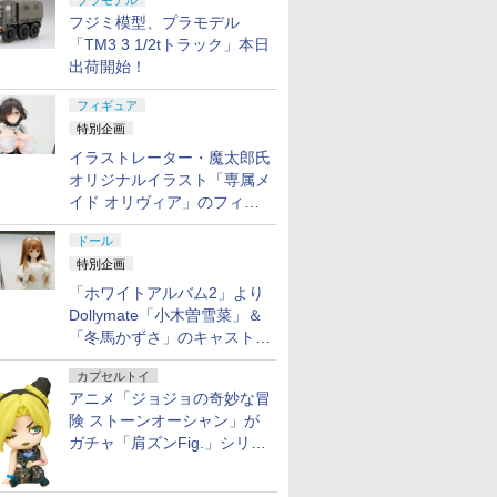
プラモデル
フジミ模型、プラモデル
「TM3 3 1/2tトラック」本日
出荷開始！
7
8
9
10
フィギュア
特別企画
イラストレーター・魔太郎氏
オリジナルイラスト「専属メ
イド オリヴィア」のフィギ
ュア彩色原型が東京フィギュ
ドール
アギャラリーにて展示中
G 機動戦
バンダイ 30MF 『鎧真
トミカリミテッドヴィ
送料無料◆CD-AS-
送料無料◆
特別企画
鉄血のオル
伝サムライトルーパ
ンテージNEO LV-
01XM 巡界使-龍戟(じ
ライバルズ 
「ホワイトアルバム2」より
ンダムバエ
ー』 蒼穹のカイト
N350c NISSAN GT-R
ゅんかいし-りゅうげ
Edition
ケール 色分
2025 model 最終生産
き) イベント記念版 合
プラモデル B
Dollymate「小木曽雪菜」＆
￥4,380
￥5,230
￥5,480
￥5,980
デル
車 (ミッドナイトパー
金モデルキット 蔵道模
【8月予約
「冬馬かずさ」のキャストド
プル) 1/64 ミニカー ト
型(ZEN Of
ール実物見本が東京フィギュ
ミーテック 342007
Collectible) 【9月予
カプセルトイ
アギャラリーにて展示中
【12月予約】
約】
アニメ「ジョジョの奇妙な冒
険 ストーンオーシャン」が
ガチャ「肩ズンFig.」シリー
7
7
7
8
8
8
9
9
9
10
10
10
ズに登場