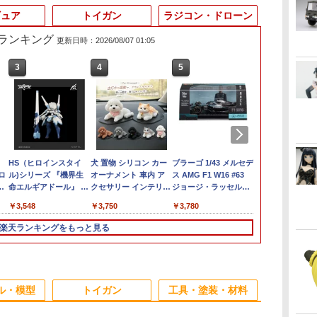
ギュア
トイガン
ラジコン・ドローン
筋ランキング
更新日時：2026/08/07 01:05
3
4
5
6
HS（ヒロインスタイ
犬 置物 シリコン カー
ブラーゴ 1/43 メルセデ
10月再販分 H
ゼロ
ル)シリーズ 『機界生
オーナメント 車内 ア
ス AMG F1 W16 #63
士ガンダム 
命エルギアドール』 メ
クセサリー インテリア
ジョージ・ラッセル
フェンズ ガ
ル
カ娘 バスターメイデン
ダッシュボード かわい
2025 Bburago
ル 1/144ス
￥3,548
￥3,750
￥3,780
￥3,960
【MIM-0755-BM】 (プ
い フィギュア 雑貨 グ
GEORGE RUSSELL
け済みプラモ
ラモデル)
ッズ 洗える 飾り 子犬
ドライバー付き 【国内
楽天ランキングをもっと見る
オブジェ 卓上 デスク
在庫品】
玄関 新車祝い プレゼ
ント ギフト 誕生日 犬
好き 癒しグッズ 耐熱
3
3
3
4
4
4
5
5
5
6
6
6
無臭
ル・模型
トイガン
工具・塗装・材料