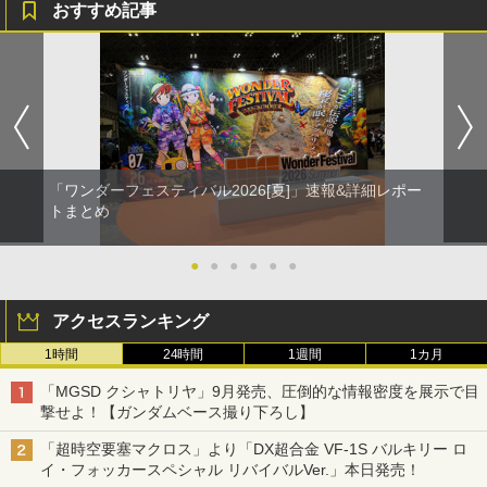
おすすめ記事
「ワンダーフェスティバル2026[夏]」速報&詳細レポー
トまとめ
●
●
●
●
●
●
アクセスランキング
1時間
24時間
1週間
1カ月
「MGSD クシャトリヤ」9月発売、圧倒的な情報密度を展示で目
撃せよ！【ガンダムベース撮り下ろし】
「超時空要塞マクロス」より「DX超合金 VF-1S バルキリー ロ
イ・フォッカースペシャル リバイバルVer.」本日発売！