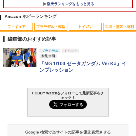
AL WARS(ファイナルウォーズ) 完成品
楽天ランキングをもっと見る
可動フィギュア バンダイ(20140419)
Amazon ホビーランキング
￥29,521
フィギュア
プラモデル・模型
トイガン
工具・塗装・材料
ミニドローン専用充電器 充電ケーブル1
1
本
編集部のおすすめ記事
￥560
TAMASHII NATIONS S.H.フィギュアー
BANDAI SPIRITS(バンダイ スピリッツ)
東京マルイ (TOKYO MARUI) ガスブロー
LOCTITE(ロックタイト) シールはがし
プラモデル
イベント
1
1
1
1
ツ（真骨彫製法） 仮面ライダーBLACK
30MS SIS-J00 メルンジャ[カラーA] 色
バックマシンガン No.14 20式 5.56mm
プレミアム 220ml
特別企画
RX 約150mm PVC&ABS&布製 塗装済み
分け済みプラモデル
小銃 18歳以上 ガスブローバック
「MG 1/100 ゼータガンダム Ver.Ka」イ
可動フィギュア
￥962
ンプレッション
￥4,200
￥196,900
おふろDEミニカー E231系500番台 山手
2
￥11,800
線/総武線おもちゃ こども 子供 知育 勉強
3歳
HOBBY Watchをフォローして最新記事をチ
GSIクレオス Mr.トップコート 水性プレ
BANDAI SPIRITS(バンダイ スピリッツ)
東京マルイ(TOKYO MARUI) No.25 コル
2
￥799
2
2
ェック！
ミアムトップコートスプレー 光沢 88ml
タカラトミー(TAKARA TOMY) T-SPAR
機動警察パトレイバー EZY RG 1/48 AV-
ト ガバメント HG 18歳以上エアーHOP
2
ホビー用仕上材 B601
K トランスフォーマー ニューレジェンズ
98Plus (イングラム・プラス) 色分け済
ハンドガン
NL-07 サウンドウェーブ 可動フィギュア
みプラモデル
￥748
￥3,384
おふろDEミニカー 成田エクスプレスお
3
￥4,440
￥6,600
もちゃ こども 子供 知育 勉強 3歳
Google 検索で当サイトの記事を優先表示させる
￥810