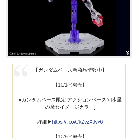
【ガンダムベース新商品情報①】
【10/1㈯発売】
■ガンダムベース限定 アクションベース5 [水星
の魔女イメージカラー]
詳細▶
https://t.co/CkZvzXJvy6
【10/8㈯発売】