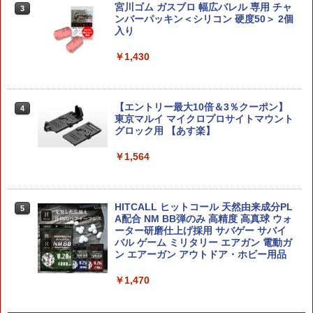
トシリーズ ディアルガ 【2836609】 (プ
宮川ゴム ガスブロ 幅広バレル 専用 チャ
3
ラモデル)【クレジットカード決済限定】
ンバーパッキン＜シリコン 硬度50＞ 2個
入り
BANDAI SPIRITS(バンダイ スピリッツ)
￥2,944
3
DX超合金 超時空要塞マクロス VF-1S バ
￥1,430
ルキリー ロイ・フォッカースペシャル
リバイバルVer. 約280mm ABS&ダイキャ
スト&PVC製 塗装済み可動フィギュア 45
ゴッドハンド ショートパワーピンバイス
4
73102722270
ディープコレットタイプ 【GH-PBS-D
【エントリー最大10倍＆3％クーポン】
4
C】 (工具)
東京マルイ マイクロプロサイトマウント
￥26,400
グロック用 【あす楽】
￥3,304
￥1,564
DX超合金 超時空要塞マクロス 【VF-1S
4
バルキリー ロイ・フォッカースペシャル
MODEROID 鉄人28号 ブラックオックス
5
リバイバルVer.】
(初代鉄人版) プラモデル（再販）[グッド
HITCALL ヒットコール 天然由来成分PL
5
スマイルカンパニー]【送料無料】《01
A配合 NM BB弾のみ 高精度 高真球 ウォ
￥26,400
月予約》
ーター研磨仕上げ採用 サバゲー サバイ
バル ゲーム ミリタリー エアガン 電動ガ
ン エアーガン アウトドア・ホビー用品
￥3,510
【当店独自で＋P10倍★要エントリー】
￥1,470
5
【中古】[FIG] S.H.MonsterArts(モンス
ターアーツ) ガイガン(2004) ゴジラ FIN