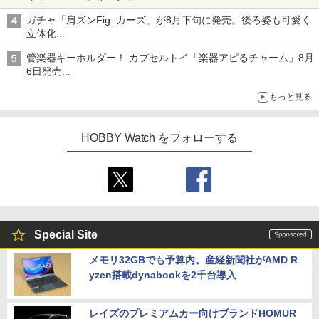
子どもが楽しめるかっぱ寿司ならではの体験とコラボの楽しさを
ガチャ「肩ズンFig. カーズ」が8月下旬に発売。後ろ姿も可愛く
追求
立体化
ライトニング・マックィーンやメーターなど4種がラインナップ
管楽器キーホルダー！ カプセルトイ「楽器アピるチャーム」8月
6日発売
チューバ、テナサクなど5種各3色
もっと見る
HOBBY Watch をフォローする
Special Site
メモリ32GBでも予算内。産経新聞社がAMD R
yzen搭載dynabookを2千台導入
レイズのプレミアムカー向けブランドHOMUR