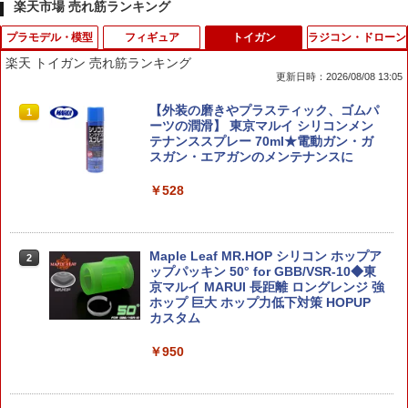
楽天市場 売れ筋ランキング
プラモデル・模型
フィギュア
トイガン
ラジコン・ドローン
楽天 トイガン 売れ筋ランキング
更新日時：2026/08/08 13:05
光栄堂 ランドスポンジ【最短営業日発
【メディコム・トイ公式】BE@RBRICK
【外装の磨きやプラスティック、ゴムパ
1
1
1
送】極細 混色 着色スポンジ 樹木 芝 細
EIFFEL TOWER 100％ & 400％ TWILIG
ーツの潤滑】 東京マルイ シリコンメン
植栽表現 樹木模型 ミニチュアツリー 鉄
HT Ver. ベアブリック フィギュア 人気
テナンススプレー 70ml★電動ガン・ガ
道模型 ジオラマ 建築模型材料 ハンドメ
おもちゃ おしゃれ かわいい 玩具 人形 置
スガン・エアガンのメンテナンスに
イド材料
き物 ホビー インテリア グッズ ギフト プ
レゼント 楽天 定価 新品
￥528
￥528
￥24,200
Maple Leaf MR.HOP シリコン ホップア
2
1/48 帝国陸海軍航空機 帝国海軍 局地戦
ップパッキン 50° for GBB/VSR-10◆東
2
闘機 烈風一一型 プラモデル（再販）[フ
【メディコム・トイ公式】BE@RBRICK
京マルイ MARUI 長距離 ロングレンジ 強
2
ァインモールド]《発売済・在庫品》
Sean Wotherspoon COSTUME Ver. 40
ホップ 巨大 ホップ力低下対策 HOPUP
0％ ベアブリック フィギュア 人気 おも
カスタム
ちゃ おしゃれ かわいい 玩具 人形 置き物
￥2,770
ホビー インテリア グッズ ギフト プレゼ
￥950
ント 楽天 定価 新品
￥24,200
ポケモンプラモコレクション 63 セレク
3