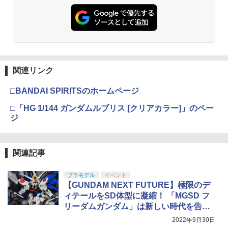
タミヤ クラフトツールシリーズ No.123
東京マルイ No.10 ハイキャパ5.1 10歳以
3
3
先細薄刃ニッパー (ゲートカット用) プラ
TAMASHII NATIONS S.H.フィギュアー
HG 機動戦士ガンダム00 グラハム専用ユ
上 電動ブローバック フルオート
3
3
モデル用工具 74123
ツ ONE PIECE シャンクス -マリンフォ
ニオンフラッグカスタム 1/144スケール
ード頂上決戦- 約165mm PVC&ABS&布
色分け済みプラモデル
￥3,815
製 塗装済み可動フィギュア
￥2,781
2mmアルミロックナット（ブラック5
4
￥1,800
個） 95719 ミニ四駆パーツ【予約】
￥8,918
東京マルイ コルトパイソン 357マグナム
￥495
4
関連リンク
マジ・スク+保護キャップセット
4インチ ブラックモデル 10歳以上エアー
4
BANDAI SPIRITS(バンダイ スピリッツ)
HOPリボルバー エアコッキング
4
□BANDAI SPIRITSのホームページ
TAMASHII NATIONS S.H.フィギュアー
HGAW 機動新世紀ガンダムX ガンダムエ
￥2,600
4
ツ 攻殻機動隊 THE GHOST IN THE SHE
アマスター 1/144スケール 色分け済みプ
￥4,486
【全品5%ポイント】マジックフライング
5
□「HG 1/144 ガンダムルブリス [クリアカラー]」のペー
LL 草薙素子 約140mm PVC&ABS製 塗
ラモデル
ボール フライングボール 本物 空飛ぶボ
ジ
装済み可動フィギュア
ール LEDライト付き ジャイロボール 浮
￥3,100
くボール ドローン
￥9,000
東京マルイ(TOKYO MARUI) No.21 H&K
5
シリコンモールド クロムハート 4種 6.7×
5
USP HG 18歳以上エアーHOPハンドガン
￥1,580
関連記事
3.6cm 柄型枠 爪飾り作成 多寸法設計 立
体彫刻 耐久 繰返し ハンドメイドネイル
BANDAI SPIRITS(バンダイスピリッツ)
￥3,409
5
(Bタイプ)
TAMASHII NATIONS オリジン・オブ・
30MS SIS-H00 セスティエ[カラーC] 色
プラモデル
イベント
5
バルキリー 超時空要塞マクロス VF-1J
分け済みプラモデル
【GUNDAM NEXT FUTURE】極限のデ
￥499
バルキリー45th Anniv. 約225mm ABS&
ィテールをSD体型に凝縮！ 「MGSD フ
ダイキャスト製 塗装済み可動フィギュア
￥4,500
リーダムガンダム」は新しい時代を告げ
るガンプラだ！
￥21,950
2022年9月30日