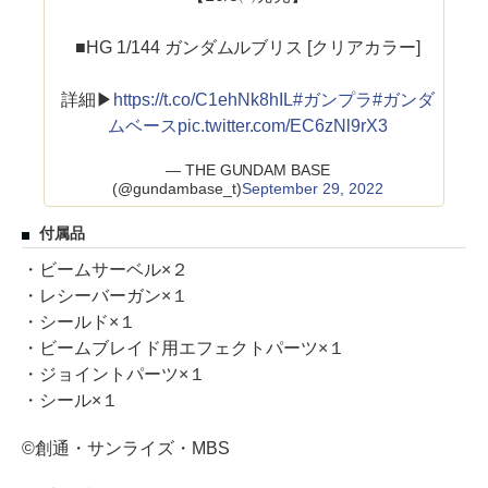
■HG 1/144 ガンダムルブリス [クリアカラー]
詳細▶
https://t.co/C1ehNk8hIL
#ガンプラ
#ガンダ
ムベース
pic.twitter.com/EC6zNl9rX3
— THE GUNDAM BASE
(@gundambase_t)
September 29, 2022
付属品
・ビームサーベル×２
・レシーバーガン×１
・シールド×１
・ビームブレイド用エフェクトパーツ×１
・ジョイントパーツ×１
・シール×１
©創通・サンライズ・MBS