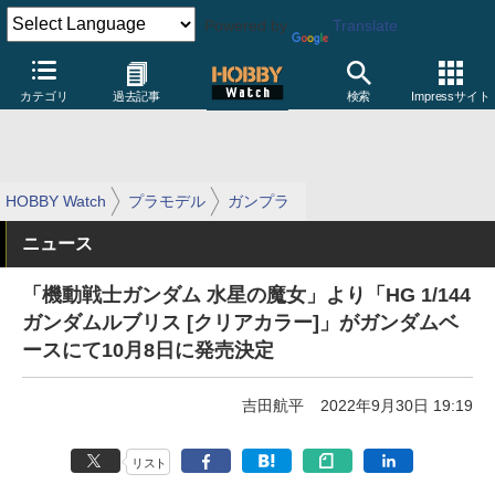
Powered by
Translate
カテゴリ
過去記事
検索
Impressサイト
HOBBY Watch
プラモデル
ガンプラ
ニュース
「機動戦士ガンダム 水星の魔女」より「HG 1/144
ガンダムルブリス [クリアカラー]」がガンダムベ
ースにて10月8日に発売決定
吉田航平
2022年9月30日 19:19
リスト