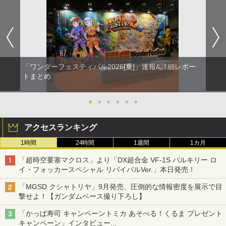
「ワンダーフェスティバル2026[夏]」速報&詳細レポー
トまとめ
●
●
●
●
●
●
アクセスランキング
1時間
24時間
1週間
1カ月
「超時空要塞マクロス」より「DX超合金 VF-1S バルキリー ロ
イ・フォッカースペシャル リバイバルVer.」本日発売！
「MGSD クシャトリヤ」9月発売、圧倒的な情報密度を展示で目
撃せよ！【ガンダムベース撮り下ろし】
「かっぱ寿司 キャンペーントミカ あそべる！くるま プレゼント
キャンペーン」インタビュー