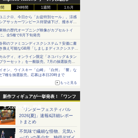
時間
24時間
1週間
1カ月
ユニクロ、今日から「お盆特別セール」。涼感
シアサッカーワンピース待望値下げ、撥水ギア
ショーツは1990円に
東映の歴代オープニング映像がカプセルトイ
に。全5種で8月下旬発売
令和のファミコンディスクシステム？安価に書
き換え可能なGB用「しましまディスクシステ
ム」
カルディ、オンライン限定「ネコバッグ＆タン
ブラーセット」を一般販売。7月の抽選販売の
当選無効分
イオン、ウイスキー「山崎」「白州」「響」な
ど7種を抽選販売。応募は本日20時まで
もっと見る
新作フィギュアが一挙発表！「ワンフ
ェス2026[夏]」特集
「ワンダーフェスティバル
2026[夏]」速報&詳細レポー
トまとめ
不気味で繊細な怪物、元気い
っぱいの美少女、独得デザイ