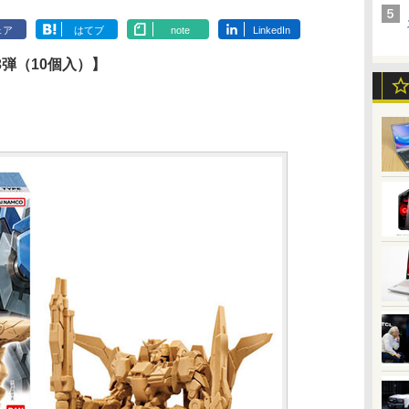
ェア
はてブ
note
LinkedIn
弾（10個入）】