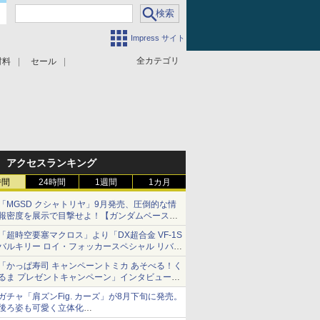
Impress サイト
全カテゴリ
材料
セール
アクセスランキング
時間
24時間
1週間
1カ月
「MGSD クシャトリヤ」9月発売、圧倒的な情
報密度を展示で目撃せよ！【ガンダムベース撮
り下ろし】
「超時空要塞マクロス」より「DX超合金 VF-1S
バルキリー ロイ・フォッカースペシャル リバイ
バルVer.」本日発売！
「かっぱ寿司 キャンペーントミカ あそべる！く
るま プレゼントキャンペーン」インタビュー
子どもが楽しめるかっぱ寿司ならではの体験と
ガチャ「肩ズンFig. カーズ」が8月下旬に発売。
コラボの楽しさを追求
後ろ姿も可愛く立体化
ライトニング・マックィーンやメーターなど4