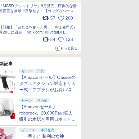
pic.x.com/nszPIDTpbg
「MGSD クシャトリヤ」9月発売、圧倒的な情
報密度を展示で目撃せよ！【ガンダムベース撮
り下ろし】 pic.x.com/3rPjsfk7qZ
57
200
【訃報】「超合金を創った男」、村上克司氏7
月20日に逝去 pic.x.com/HuiVoquDFE
54
133
もっと見る
新記事
セール
工具
【Amazonセール】Oasserの
ダブルアクション対応トリガ
ー式エアブラシがお買い得価
格で登場！
セール
その他
【Amazonセール】
roborock、20,000Paの強力
吸引の水拭き両用ロボット掃
除機「Qrevo Curv 2 Flow」
プライズ
本日発売
がお買い得！
「一番くじ 勝利の女神：