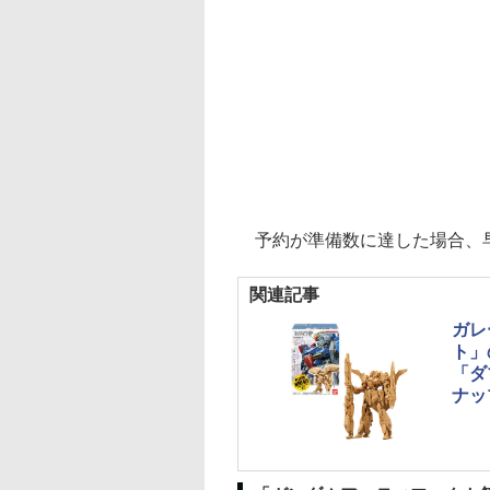
予約が準備数に達した場合、
関連記事
ガレ
ト」
「ダ
ナッ