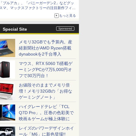
「ブルアカ」、「バニーガーデン2」などグッ
種がラインナップ
スマ、マックスファクトリーの注目新作フィギ
ュアが展示【ホビーメーカー合同展示会】
もっと見る
Special Site
メモリ32GBでも予算内。産
経新聞社がAMD Ryzen搭載
dynabookを2千台導入
マウス、RTX 5060 Ti搭載ゲ
ーミングPCが7万5,000円オ
フで30万円台！
お値段そのままでメモリ倍
増！メモリ32GBの「お得な
ゲーミングノート」
ハイグレードテレビ「TCL
Q7D Pro」。圧巻の色彩美で
映画＆ゲームが極上体験に
レイズのパワーデザインホイ
ール「M6」に新色登場!!