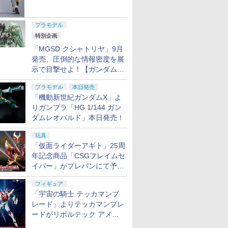
ャル リバイバルVer.」本日発
売！
プラモデル
特別企画
「MGSD クシャトリヤ」9月
発売、圧倒的な情報密度を展
示で目撃せよ！【ガンダムベ
ース撮り下ろし】
プラモデル
本日発売
「機動新世紀ガンダムX」よ
りガンプラ「HG 1/144 ガン
ダムレオパルド」本日発売！
玩具
「仮面ライダーアギト」25周
年記念商品「CSGフレイムセ
イバー」がプレバンにて予約
開始
フィギュア
「宇宙の騎士 テッカマンブ
レード」よりテッカマンブレ
ードがリボルテック アメイ
ジング・ヤマグチで商品化決