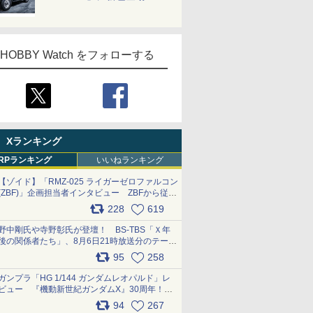
HOBBY Watch をフォローする
Xランキング
RPランキング
いいねランキング
【ゾイド】「RMZ-025 ライガーゼロファルコン
(ZBF)」企画担当者インタビュー ZBFから従来
デザインまで再現可能なボリューム満点のキッ
228
619
ト pic.x.com/6zOqQAQKkX
野中剛氏や寺野彰氏が登壇！ BS-TBS「Ｘ年
後の関係者たち」、8月6日21時放送分のテーマ
は「超合金」！ pic.x.com/uWyt1uyuFm
95
258
ガンプラ「HG 1/144 ガンダムレオパルド」レ
ビュー 『機動新世紀ガンダムX』30周年！イ
ンナーアームガトリングの変形機構まで再現し
94
267
最新フォーマットでキット化！