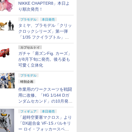
NIKKE CHAPTER8」本日よ
り順次発売！
プラモデル
本日発売
タミヤ、プラモデル「クリッ
クロックシリーズ」第一弾
「1/35 フクイラプトル」本
日発売！
カプセルトイ
ガチャ「肩ズンFig. カーズ」
が8月下旬に発売。後ろ姿も
可愛く立体化
プラモデル
特別企画
作業用のワークスーツを戦闘
用に改修。「HG 1/144 Dガ
ンダムセカンド」の10月発送
分が予約受付中【ガンダムベ
フィギュア
本日発売
ース撮り下ろし】
「超時空要塞マクロス」より
「DX超合金 VF-1S バルキリ
ー ロイ・フォッカースペシ