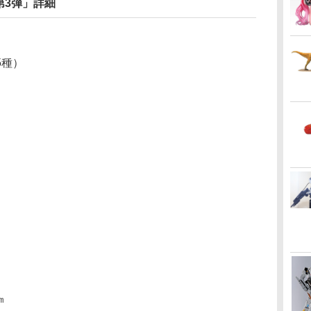
第3弾」詳細
5種）
㎜