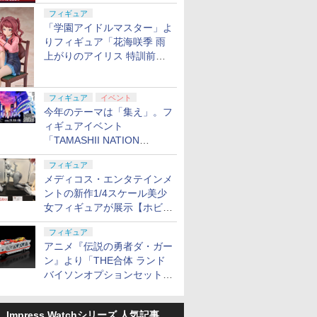
定
フィギュア
「学園アイドルマスター」よ
りフィギュア「花海咲季 雨
上がりのアイリス 特訓前
Ver.」が2027年4月に発売
フィギュア
イベント
今年のテーマは「集え」。フ
ィギュアイベント
「TAMASHII NATION
2026」が11月13日より開催
フィギュア
決定
メディコス・エンタテインメ
ントの新作1/4スケール美少
女フィギュアが展示【ホビー
メーカー合同展示会】
フィギュア
アニメ『伝説の勇者ダ・ガー
ン』より「THE合体 ランド
バイソンオプションセット」
が2027年5月に発売
Impress Watchシリーズ 人気記事