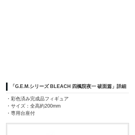
「G.E.M.シリーズ BLEACH 四楓院夜一 破面篇」詳細
・彩色済み完成品フィギュア
・サイズ：全高約200mm
・専用台座付