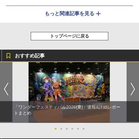
もっと関連記事を見る
トップページに戻る
おすすめ記事
「ワンダーフェスティバル2026[夏]」速報&詳細レポー
トまとめ
●
●
●
●
●
●