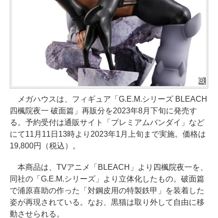
メガハウスは、フィギュア「G.E.M.シリーズ BLEACH
四楓院夜一 破面篇」再販分を2023年8月下旬に発売す
る。予約受付は通販サイト「プレミアムバンダイ」など
にて11月11日13時より2023年1月上旬まで実施。価格は
19,800円（税込）。
本商品は、TVアニメ「BLEACH」より四楓院夜一を、
同社の「G.E.M.シリーズ」より立体化したもの。破面篇
で浦原喜助の作った「対鋼皮用の特製鉄甲」を装着した
姿が再現されている。なお、黒猫は取り外して自由に移
動させられる。