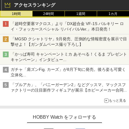
アクセスランキング
1時間
24時間
1週間
1カ月
「超時空要塞マクロス」より「DX超合金 VF-1S バルキリー ロ
イ・フォッカースペシャル リバイバルVer.」本日発売！
「MGSD クシャトリヤ」9月発売、圧倒的な情報密度を展示で目
撃せよ！【ガンダムベース撮り下ろし】
「かっぱ寿司 キャンペーントミカ あそべる！くるま プレゼント
キャンペーン」インタビュー
子どもが楽しめるかっぱ寿司ならではの体験とコラボの楽しさを
ガチャ「肩ズンFig. カーズ」が8月下旬に発売。後ろ姿も可愛く
追求
立体化
ライトニング・マックィーンやメーターなど4種がラインナップ
「ブルアカ」、「バニーガーデン2」などグッスマ、マックスフ
ァクトリーの注目新作フィギュアが展示【ホビーメーカー合同展
示会】
もっと見る
HOBBY Watch をフォローする