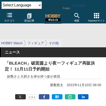
Powered by
Translate
カテゴリ
過去記事
検索
Impressサイト
HOBBY Watch
フィギュア
その他
ニュース
「BLEACH」破面篇より夜一フィギュア再販決
定！ 11月11日予約開始
妖艶さと大胆さを併せ持つ姿が表現
屋敷悠太
2022年11月10日 08:00
リスト