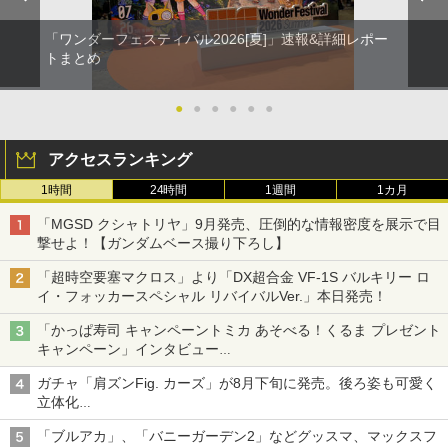
「ワンダーフェスティバル2026[夏]」速報&詳細レポー
トまとめ
●
●
●
●
●
●
アクセスランキング
1時間
24時間
1週間
1カ月
「MGSD クシャトリヤ」9月発売、圧倒的な情報密度を展示で目
撃せよ！【ガンダムベース撮り下ろし】
「超時空要塞マクロス」より「DX超合金 VF-1S バルキリー ロ
イ・フォッカースペシャル リバイバルVer.」本日発売！
「かっぱ寿司 キャンペーントミカ あそべる！くるま プレゼント
キャンペーン」インタビュー
子どもが楽しめるかっぱ寿司ならではの体験とコラボの楽しさを
ガチャ「肩ズンFig. カーズ」が8月下旬に発売。後ろ姿も可愛く
追求
立体化
ライトニング・マックィーンやメーターなど4種がラインナップ
「ブルアカ」、「バニーガーデン2」などグッスマ、マックスフ