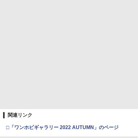
東京マルイ No.10 ハイキャパ5.1 10歳以
5
￥1,650
シリコンモールド クロムハート 4種 6.7×
5
上 電動ブローバック フルオート
3.6cm 柄型枠 爪飾り作成 多寸法設計 立
体彫刻 耐久 繰返し ハンドメイドネイル
HG 機動戦士ガンダム00 グラハム専用ユ
￥3,815
5
(Bタイプ)
ニオンフラッグカスタム 1/144スケール
【POP MART 公式ストア】THE MONS
色分け済みプラモデル
5
￥499
TERS Big into Energy シリーズ ぬいぐ
るみペンダント 【1ピース】 エナジーラ
￥1,800
ブブ labubu ラブブ らぶぶ ポップマー
ト ブラインドボックス フィギュア おも
ちゃ ガチャガチャ プラモデル ギフト 推
し活 ポプマ 正規品
￥2,750
関連リンク
□「ワンホビギャラリー 2022 AUTUMN」のページ