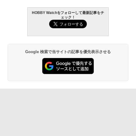
HOBBY Watchをフォローして最新記事をチ
GSIクレオス Mr.トップコート 水性プレ
東京マルイ (TOKYO MARUI) ガスブロー
2
2
ェック！
ミアムトップコートスプレー 光沢 88ml
タカラトミー(TAKARA TOMY) T-SPAR
BANDAI SPIRITS(バンダイ スピリッツ)
バックマシンガン No.14 20式 5.56mm
2
2
ホビー用仕上材 B601
K トランスフォーマー ニューレジェンズ
機動警察パトレイバー EZY RG 1/48 AV-
小銃 18歳以上 ガスブローバック
NL-07 サウンドウェーブ 可動フィギュア
98Plus (イングラム・プラス) 色分け済
みプラモデル
￥748
￥220,000
￥4,440
￥6,600
Google 検索で当サイトの記事を優先表示させる
タミヤ クラフトツールシリーズ No.123
東京マルイ(TOKYO MARUI) No.21 H&K
3
3
先細薄刃ニッパー (ゲートカット用) プラ
TAMASHII NATIONS S.H.フィギュアー
USP HG 18歳以上エアーHOPハンドガン
3
モデル用工具 74123
ツ ONE PIECE シャンクス -マリンフォ
BANDAI SPIRITS(バンダイ スピリッツ)
3
ード頂上決戦- 約165mm PVC&ABS&布
30MS SIS-J00 メルンジャ[カラーA] 色
￥3,409
製 塗装済み可動フィギュア
分け済みプラモデル
￥2,674
￥8,918
￥4,000
東京マルイ(TOKYO MARUI) No.16 H&K
4
マジ・スク+保護キャップセット
USP 10歳以上エアーHOPハンドガン 手
4
動
52TOYS BLINDBOX ディズニー プリン
マックスファクトリー PLAMATEA MX
￥2,600
4
4
セス On the Run シリーズ ブラインドボ
ちゃん 組み立て式プラモデル ノンスケ
￥2,666
ックス フィギュア ガチャガチャ コレク
ール 全高約160mm
ション 塗装済み コレクター・誕生日・
新年のギフトに最適 (一個入り)
￥10,081