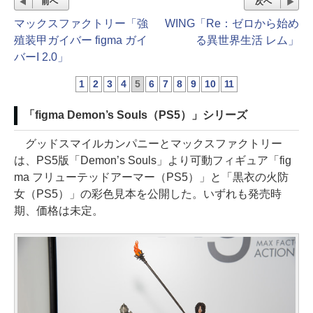
前へ
次へ
マックスファクトリー「強
WING「Re：ゼロから始め
殖装甲ガイバー figma ガイ
る異世界生活 レム」
バーI 2.0」
1
2
3
4
5
6
7
8
9
10
11
「figma Demon’s Souls（PS5）」シリーズ
グッドスマイルカンパニーとマックスファクトリー
は、PS5版「Demon’s Souls」より可動フィギュア「fig
ma フリューテッドアーマー（PS5）」と「黒衣の火防
女（PS5）」の彩色見本を公開した。いずれも発売時
期、価格は未定。