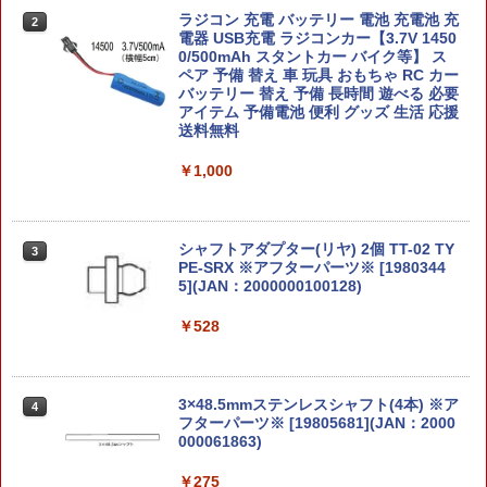
バンダイ いきもの大図鑑アドバンス プ
ラジコン 充電 バッテリー 電池 充電池 充
2
2
ラチナコガネとニジイロクワガタ ディス
電器 USB充電 ラジコンカー【3.7V 1450
プレイスタンドセット 全5種セット
1/24 STP タイサン GT-R (スカイライン
【楽天ランキング1位】【 MAG 製】 東
0/500mAh スタントカー バイク等】 ス
2
2
GT-R [BNR32 Gr.A 仕様] 1993 JTC) 【H
京マルイ 電動ガン MP7シリーズ対応 10
ペア 予備 替え 車 玩具 おもちゃ RC カー
C41】 (プラモデル)
0連 スペアマガジン スプリング給弾式 軽
バッテリー 替え 予備 長時間 遊べる 必要
￥11,800
量 樹脂製 BK ブラック | エアガン AEG
アイテム 予備電池 便利 グッズ 生活 応援
コンパクト マシンガン スペアマグ 予備
送料無料
￥2,835
マガジン 予備マグ サブマグ 交換 SMG P
DW カスタムパーツ
￥1,000
【特典 ステッカー 付属】 【送料無料!】
3
【バズ + ウッディ 2体セット】 トイ・ス
￥1,980
トーリー リアルサイズトーキングフィギ
【中古】 バンダイスピリッツ 30MS 島
3
ュア バズ・ライトイヤー + ウッディ
村卯月 (20th Anniv. YOU AND アイ！)
【A´】 未組立、箱少し傷みあり
シャフトアダプター(リヤ) 2個 TT-02 TY
3
PE-SRX ※アフターパーツ※ [1980344
￥13,350
【当店独自で＋P10倍★要エントリー】
5](JAN：2000000100128)
￥2,860
3
【新品即納】[MIL] 東京マルイ プロ・タ
ーゲット(20150223)
￥528
プーさんフレンズ フィギュア ディズニ
4
￥2,610
ー トラディション ジムショア 18.0cm P
【当店独自で＋P10倍★要エントリー】
4
ooh and Friends Snowman｜Jimshor
【中古】[PTM] HG 1/144 ガンダムリヴ
e Disney Traditions ギフト プレゼント
ランスヘブン ガンダムブレイカー バト
3×48.5mmステンレスシャフト(4本) ※ア
4
人形置物 プー アンド フレンズ スノーマ
ローグ プラモデル(5062024) バンダイス
フターパーツ※ [19805681](JAN：2000
ン (くまのプーさん) ティガー ピグレッ
ピリッツ(20211106)
東京マルイ 18才以上用電動ハンドガン
000061863)
4
ト
グロック18C用100連射マガジン スペア
マガジン エアガン用
￥3,350
￥275