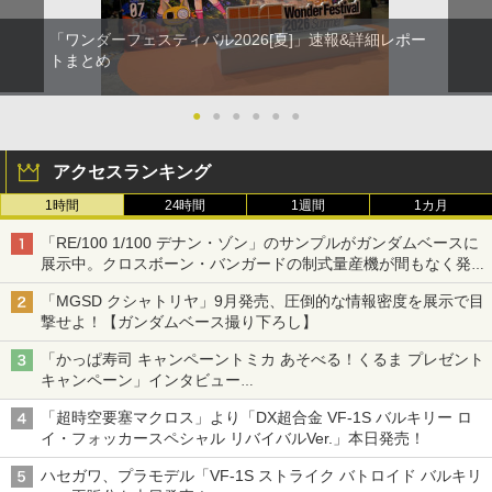
「ワンダーフェスティバル2026[夏]」速報&詳細レポー
トまとめ
●
●
●
●
●
●
アクセスランキング
1時間
24時間
1週間
1カ月
「RE/100 1/100 デナン・ゾン」のサンプルがガンダムベースに
展示中。クロスボーン・バンガードの制式量産機が間もなく発送
【ガンダムベース撮り下ろし】
「MGSD クシャトリヤ」9月発売、圧倒的な情報密度を展示で目
撃せよ！【ガンダムベース撮り下ろし】
「かっぱ寿司 キャンペーントミカ あそべる！くるま プレゼント
キャンペーン」インタビュー
子どもが楽しめるかっぱ寿司ならではの体験とコラボの楽しさを
「超時空要塞マクロス」より「DX超合金 VF-1S バルキリー ロ
追求
イ・フォッカースペシャル リバイバルVer.」本日発売！
ハセガワ、プラモデル「VF-1S ストライク バトロイド バルキリ