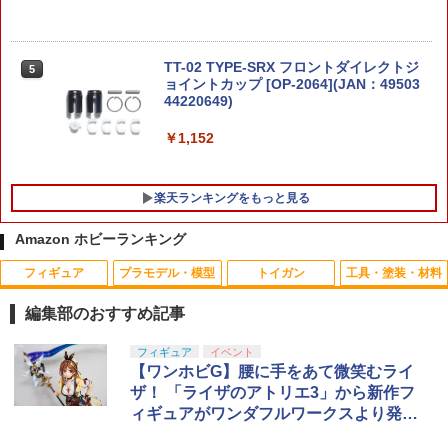
￥14,850
￥2,841
【最大1,000円OFFクーポン11日1:59
TT-02 TYPE-SRX フロントダイレクトジ
5
5
【2027年1月発売 予約商品】ROBOT魂
迄】【中古】 ハセガワ 1/35 ZTZ-99A M
ョイントカップ [OP-2064](JAN：49503
5
(SIDE GHOST) フチコマ 「攻殻機動隊」
BT (GL6 APS) プラモデル
【エントリー最大10倍＆3％クーポン】b
44220649)
5
b弾 バイオ 0.2 G&G 0.2g 超精密バイオ
BB弾 5000発 消耗品 ポイント消化 送料
￥15,000
￥3,080
￥1,152
無料 gg ジーアンドジー 【あす楽】
￥2,980
楽天ランキングをもっと見る
Amazon ホビーランキング
フィギュア
プラモデル・模型
トイガン
工具・塗装・材料
編集部のおすすめ記事
TAMASHII NATIONS S.H.フィギュアー
BANDAI SPIRITS(バンダイ スピリッツ)
東京マルイ(TOKYO MARUI) No.25 コル
LOCTITE(ロックタイト) シールはがし
フィギュア
イベント
1
1
1
1
ツ（真骨彫製法） 仮面ライダーBLACK
HG 機動新世紀ガンダムX ガンダムレオ
ト ガバメント HG 18歳以上エアーHOP
プレミアム 220ml
【ワンホビG】腰に手をあて微笑むライ
RX 約150mm PVC&ABS&布製 塗装済み
パルド 1/144スケール 色分け済みプラモ
ハンドガン
ザ！ 「ライザのアトリエ3」から新作フ
可動フィギュア
デル
￥962
ィギュアがワンダフルワークスより発売
￥3,384
決定
￥12,480
￥3,480