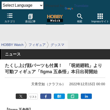
Powered by
Translate
カテゴリ
過去記事
検索
Impressサイト
HOBBY Watch
フィギュア
グッスマ
ニュース
たくし上げ顔パーツも付属！ 「呪術廻戦」より
可動フィギュア「figma 五条悟」本日出荷開始
天青空如（クラフル）
2022年12月15日 00:00
リスト
【figma 五条悟】