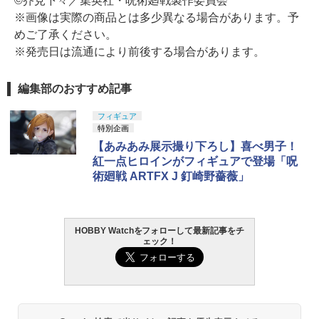
©芥見下々／集英社・呪術廻戦製作委員会
※画像は実際の商品とは多少異なる場合があります。予
めご了承ください。
※発売日は流通により前後する場合があります。
編集部のおすすめ記事
フィギュア
特別企画
【あみあみ展示撮り下ろし】喜べ男子！
紅一点ヒロインがフィギュアで登場「呪
術廻戦 ARTFX J 釘崎野薔薇」
HOBBY Watchをフォローして最新記事をチ
ェック！