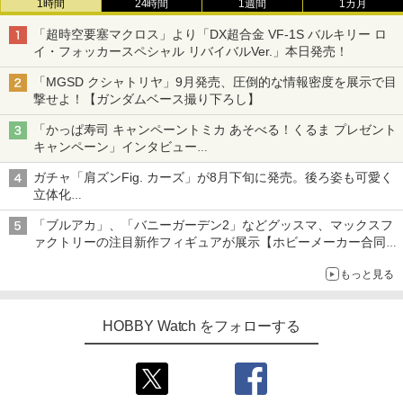
1時間
24時間
1週間
1カ月
「超時空要塞マクロス」より「DX超合金 VF-1S バルキリー ロ
イ・フォッカースペシャル リバイバルVer.」本日発売！
「MGSD クシャトリヤ」9月発売、圧倒的な情報密度を展示で目
撃せよ！【ガンダムベース撮り下ろし】
「かっぱ寿司 キャンペーントミカ あそべる！くるま プレゼント
キャンペーン」インタビュー
子どもが楽しめるかっぱ寿司ならではの体験とコラボの楽しさを
ガチャ「肩ズンFig. カーズ」が8月下旬に発売。後ろ姿も可愛く
追求
立体化
ライトニング・マックィーンやメーターなど4種がラインナップ
「ブルアカ」、「バニーガーデン2」などグッスマ、マックスフ
ァクトリーの注目新作フィギュアが展示【ホビーメーカー合同展
示会】
もっと見る
HOBBY Watch をフォローする