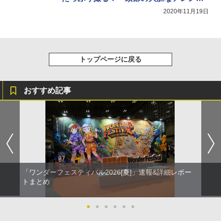
ジ、チラ見えする内部フレームなど見ど
2020年11月19日
ころ満載！
トップページに戻る
おすすめ記事
「ワンダーフェスティバル2026[夏]」速報&詳細レポー
トまとめ
●
●
●
●
●
●