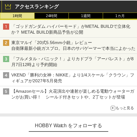
アクセスランキング
1時間
24時間
1週間
1カ月
「ゴッドガンダム ハイパーモード」がMETAL BUILDで立体化
か？ METAL BUILD新商品予告が公開
東京マルイ「20式5.56mm小銃」レビュー
自衛隊最新小銃ガスブロ。日本のサバゲーマーで本当によかった
「フルメタル・パニック！」よりカドプラ「アーバレスト」が8
月7日12時より予約開始
VKEND「勝利の女神：NIKKE」より1/4スケール「クラウン」フ
ィギュアが2027年5月発売
【Amazonセール】火花演出や連射が楽しめる電動ウォーターガ
ンがお買い得！ シールド付きセットや、2丁セットが登場
もっと見る
HOBBY Watch をフォローする